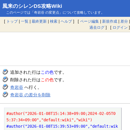
風来のシレンDS攻略Wiki
このページでは「奇岩谷 の変更点」について攻略しています。
[
トップ
|
一覧
|
最終更新
|
検索
|
ヘルプ
] [
ページ編集
|
新規作成
|
差分
|
過去ログ
] [
ログイン
]
追加された行は
この色
です。
削除された行は
この色
です。
奇岩谷
へ行く。
奇岩谷 の差分を削除
#author("2026-01-08T15:14:38+09:00;2024-02-05T0
5:37:34+09:00","default:wiki","wiki")
#author("2026-01-08T15:39:53+09:00","default:wik