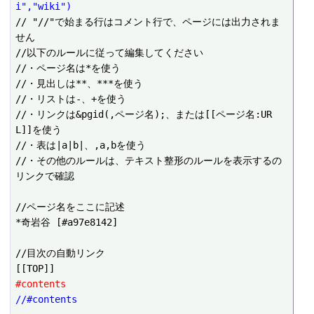
i","wiki")
// "//"で始まる行はコメント行で、ページには出力されま
せん

//以下のルールに従って編集してください

//・ページ名は*を使う

//・見出しは**、***を使う

//・リストは-、+を使う

//・リンクは&pgid(,ページ名);、または[[ページ名:UR
L]]を使う

//・表は|a|b|、,a,bを使う

//・その他のルールは、テキスト整形のルールを表示するの
リンクで確認

//ページ名をここに記述

*奇岩谷 [#a97e8142]

//目次の自動リンク

#contents
//#contents