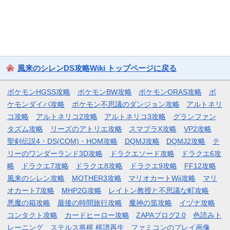
風来のシレンDS攻略Wiki トップページに戻る
ポケモンHGSS攻略
ポケモンBW攻略
ポケモンORAS攻略
ポ
ケモンダイパ攻略
ポケモン不思議のダンジョン攻略
アルトネリ
コ攻略
アルトネリコ2攻略
アルトネリコ3攻略
グランファン
タズム攻略
リーズのアトリエ攻略
スマブラX攻略
VP2攻略
聖剣伝説4・DS(COM)・HOM攻略
DQMJ攻略
DQMJ2攻略
テ
リーのワンダーランド3D攻略
ドラクエソード攻略
ドラクエ6攻
略
ドラクエ7攻略
ドラクエ8攻略
ドラクエ9攻略
FF12攻略
風来のシレン攻略
MOTHER3攻略
マリオカートWii攻略
マリ
オカート7攻略
MHP2G攻略
レイトン教授と不思議な町攻略
悪魔の箱攻略
最後の時間旅行攻略
魔神の笛攻略
イヅナ攻略
コンタクト攻略
カードヒーロー攻略
ZAPAブログ2.0
色読みト
レーニング
ステルス将棋 棋譜再生
ファミコンのプレイ画像