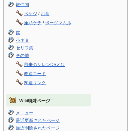
旅仲間
ペケジ
/
お竜
座頭ケチ
/
ボーグマムル
罠
小ネタ
セリフ集
その他
風来のシレンDSとは
改造コード
関連リンク
†
Wiki特殊ページ
メニュー
最近更新されたページ
最近削除されたページ