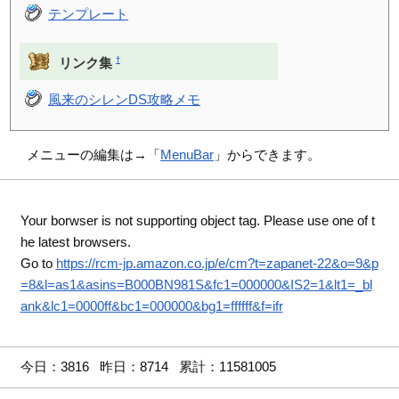
テンプレート
†
リンク集
風来のシレンDS攻略メモ
メニューの編集は→「
MenuBar
」からできます。
Your borwser is not supporting object tag. Please use one of t
he latest browsers.
Go to
https://rcm-jp.amazon.co.jp/e/cm?t=zapanet-22&o=9&p
=8&l=as1&asins=B000BN981S&fc1=000000&IS2=1&lt1=_bl
ank&lc1=0000ff&bc1=000000&bg1=ffffff&f=ifr
今日：3816 昨日：8714 累計：11581005