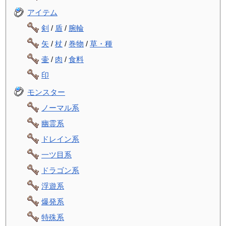
アイテム
剣
/
盾
/
腕輪
矢
/
杖
/
巻物
/
草・種
壷
/
肉
/
食料
印
モンスター
ノーマル系
幽霊系
ドレイン系
一ツ目系
ドラゴン系
浮遊系
爆発系
特殊系