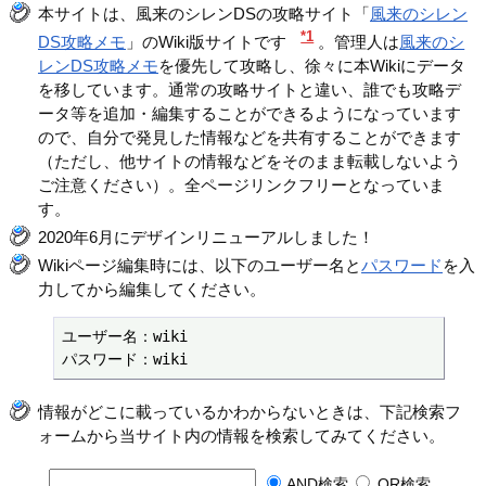
本サイトは、風来のシレンDSの攻略サイト「
風来のシレン
*1
DS攻略メモ
」のWiki版サイトです
。管理人は
風来のシ
レンDS攻略メモ
を優先して攻略し、徐々に本Wikiにデータ
を移しています。通常の攻略サイトと違い、誰でも攻略デ
ータ等を追加・編集することができるようになっています
ので、自分で発見した情報などを共有することができます
（ただし、他サイトの情報などをそのまま転載しないよう
ご注意ください）。全ページリンクフリーとなっていま
す。
2020年6月にデザインリニューアルしました！
Wikiページ編集時には、以下のユーザー名と
パスワード
を入
力してから編集してください。
ユーザー名：wiki

パスワード：wiki
情報がどこに載っているかわからないときは、下記検索フ
ォームから当サイト内の情報を検索してみてください。
AND検索
OR検索