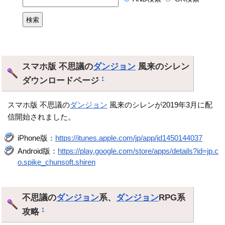
スマホ版 不思議の
ダンジョン
風来のシレン
ダウンロードページ
†
スマホ版 不思議の
ダンジョン
風来のシレンが2019年3月に配
信開始されました。
iPhone版：
https://itunes.apple.com/jp/app/id1450144037
Android版：
https://play.google.com/store/apps/details?id=jp.c
o.spike_chunsoft.shiren
不思議の
ダンジョン
系、
ダンジョン
RPG系
攻略
†