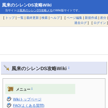
風来のシレンDS攻略Wiki
当サイトは
風来のシレンDS攻略メモ
のWiki版サイトです。
[
トップ
|
一覧
|
最終更新
|
検索
|
ヘルプ
] [
ページ編集
|
新規作成
|
差分
|
過去ログ
] [
ログイン
]
風来のシレンDS攻略Wiki
†
†
メニュー
Wikiトップページ
FAQ(よくある質問)