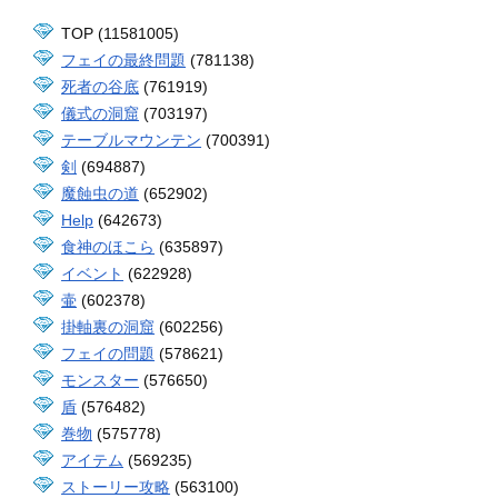
TOP (11581005)
フェイの最終問題
(781138)
死者の谷底
(761919)
儀式の洞窟
(703197)
テーブルマウンテン
(700391)
剣
(694887)
魔蝕虫の道
(652902)
Help
(642673)
食神のほこら
(635897)
イベント
(622928)
壷
(602378)
掛軸裏の洞窟
(602256)
フェイの問題
(578621)
モンスター
(576650)
盾
(576482)
巻物
(575778)
アイテム
(569235)
ストーリー攻略
(563100)