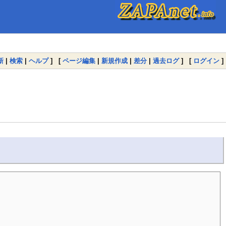
新
|
検索
|
ヘルプ
] [
ページ編集
|
新規作成
|
差分
|
過去ログ
] [
ログイン
]