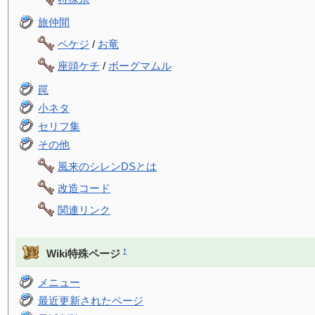
旅仲間
ペケジ
/
お竜
座頭ケチ
/
ボーグマムル
罠
小ネタ
セリフ集
その他
風来のシレンDSとは
改造コード
関連リンク
†
Wiki特殊ページ
メニュー
最近更新されたページ