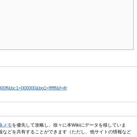
ff&bc1=000000&bg1=ffffff&f=ifr
略メモ
を優先して攻略し、徐々に本Wikiにデータを移していま
報などを共有することができます（ただし、他サイトの情報など