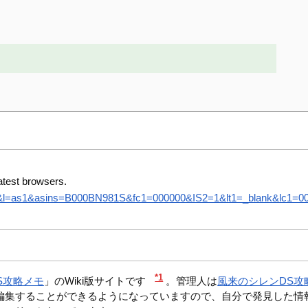
atest browsers.
8&l=as1&asins=B000BN981S&fc1=000000&IS2=1&lt1=_blank&lc1=0000
*1
S攻略メモ
」のWiki版サイトです
。管理人は
風来のシレンDS攻
編集することができるようになっていますので、自分で発見した情