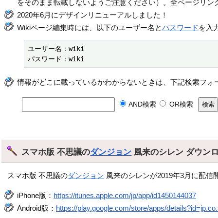
をそのまま転載しないようご注意ください）。全ページリン
2020年6月にデザインリニューアルしました！
Wikiページ編集時には、以下のユーザー名と
パスワード
を入
ユーザー名：wiki

パスワード：wiki
情報がどこに載っているかわからないときは、下記検索フォ
AND検索
OR検索
スマホ版 不思議の
ダンジョン
風来のシレン ダウン
スマホ版 不思議の
ダンジョン
風来のシレンが2019年3月に配信
iPhone版：
https://itunes.apple.com/jp/app/id1450144037
Android版：
https://play.google.com/store/apps/details?id=jp.co