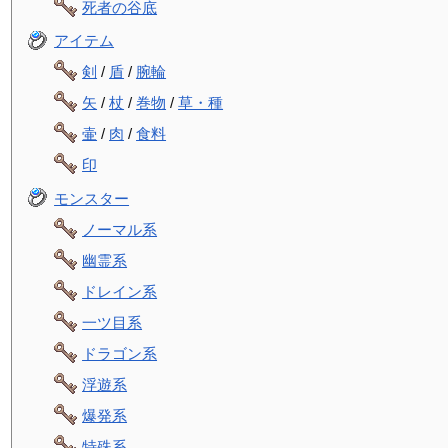
死者の谷底
アイテム
剣
/
盾
/
腕輪
矢
/
杖
/
巻物
/
草・種
壷
/
肉
/
食料
印
モンスター
ノーマル系
幽霊系
ドレイン系
一ツ目系
ドラゴン系
浮遊系
爆発系
特殊系