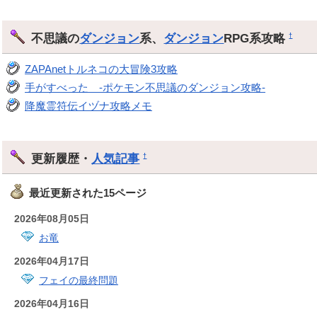
不思議の
ダンジョン
系、
ダンジョン
RPG系攻略
†
ZAPAnetトルネコの大冒険3攻略
手がすべった -ポケモン不思議のダンジョン攻略-
降魔霊符伝イヅナ攻略メモ
更新履歴・
人気記事
†
最近更新された15ページ
2026年08月05日
お竜
2026年04月17日
フェイの最終問題
2026年04月16日