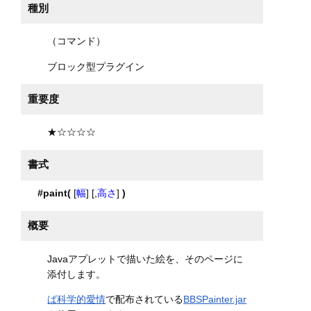
種別
（コマンド）
ブロック型プラグイン
重要度
★☆☆☆☆
書式
#paint(
[
幅
] [,
高さ
]
)
概要
Javaアプレットで描いた絵を、そのページに
添付します。
ば科学的愛情
で配布されている
BBSPainter.jar