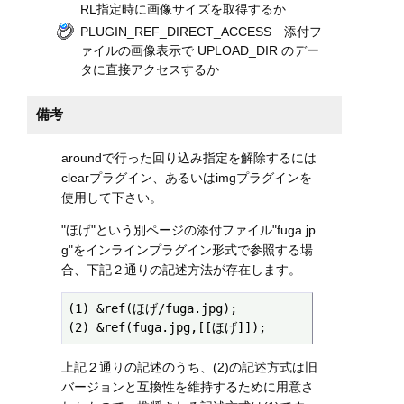
RL指定時に画像サイズを取得するか
PLUGIN_REF_DIRECT_ACCESS 添付フ
ァイルの画像表示で UPLOAD_DIR のデー
タに直接アクセスするか
備考
aroundで行った回り込み指定を解除するには
clearプラグイン、あるいはimgプラグインを
使用して下さい。
"ほげ"という別ページの添付ファイル"fuga.jp
g"をインラインプラグイン形式で参照する場
合、下記２通りの記述方法が存在します。
(1) &ref(ほげ/fuga.jpg);

(2) &ref(fuga.jpg,[[ほげ]]);
上記２通りの記述のうち、(2)の記述方式は旧
バージョンと互換性を維持するために用意さ