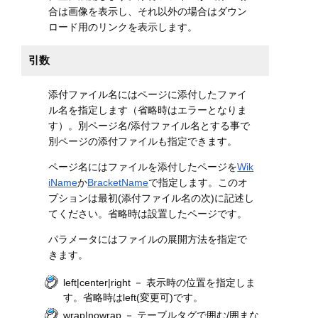
合は画像を表示し、それ以外の場合はダウン
ロード用のリンクを表示します。
引数
添付ファイル名にはページに添付したファイ
ル名を指定します（省略時はエラーとなりま
す）。別ページ名/添付ファイル名とする事で
別ページの添付ファイルも指定できます。
ページ名にはファイルを添付したページを
Wik
iName
か
BracketName
で指定します。このオ
プションは最初(添付ファイル名の次)に記述し
てください。省略時は設置したページです。
パラメータにはファイルの展開方法を指定で
きます。
left|center|right － 表示時の位置を指定しま
す。省略時はleft(変更可)です。
wrap|nowrap － テーブルタグで囲む/囲まな