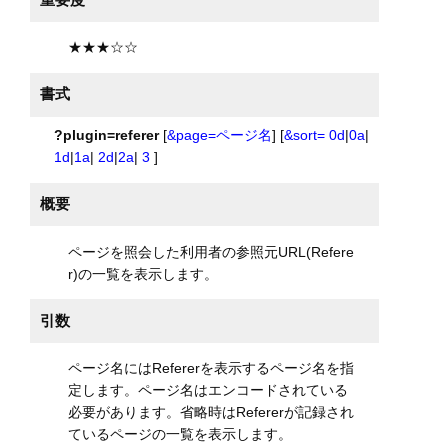
★★★☆☆
書式
?plugin=referer
[
&page=ページ名
] [
&sort=
0d
|
0a
|
1d
|
1a
|
2d
|
2a
|
3
]
概要
ページを照会した利用者の参照元URL(Refere
r)の一覧を表示します。
引数
ページ名にはRefererを表示するページ名を指
定します。ページ名はエンコードされている
必要があります。省略時はRefererが記録され
ているページの一覧を表示します。