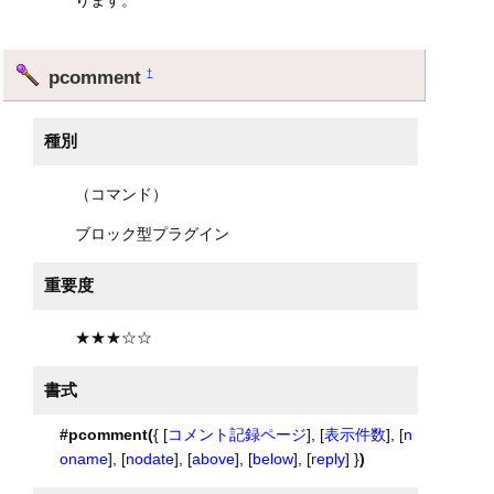
pcomment
†
種別
（コマンド）
ブロック型プラグイン
重要度
★★★☆☆
書式
#pcomment(
{ [
コメント記録ページ
], [
表示件数
], [
n
oname
], [
nodate
], [
above
], [
below
], [
reply
] }
)