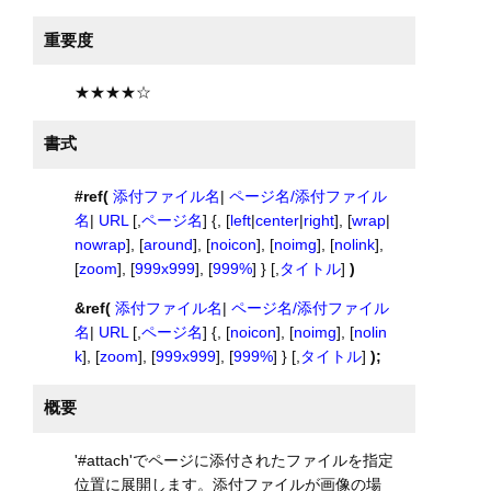
重要度
★★★★☆
書式
#ref(
添付ファイル名
|
ページ名/添付ファイル
名
|
URL
[,
ページ名
] {, [
left
|
center
|
right
], [
wrap
|
nowrap
], [
around
], [
noicon
], [
noimg
], [
nolink
],
[
zoom
], [
999x999
], [
999%
] } [,
タイトル
]
)
&ref(
添付ファイル名
|
ページ名/添付ファイル
名
|
URL
[,
ページ名
] {, [
noicon
], [
noimg
], [
nolin
k
], [
zoom
], [
999x999
], [
999%
] } [,
タイトル
]
);
概要
'#attach'でページに添付されたファイルを指定
位置に展開します。添付ファイルが画像の場