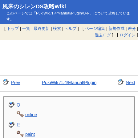
風来のシレンDS攻略Wiki
このページでは「PukiWiki/1.4/Manual/Plugin/O-R」について攻略していま
す。
[
トップ
|
一覧
|
最終更新
|
検索
|
ヘルプ
] [
ページ編集
|
新規作成
|
差分
|
過去ログ
] [
ログイン
]
Prev
PukiWiki/1.4/Manual/Plugin
Next
O
online
P
paint