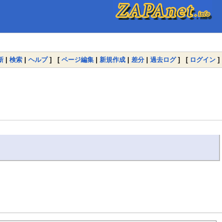
新
|
検索
|
ヘルプ
] [
ページ編集
|
新規作成
|
差分
|
過去ログ
] [
ログイン
]