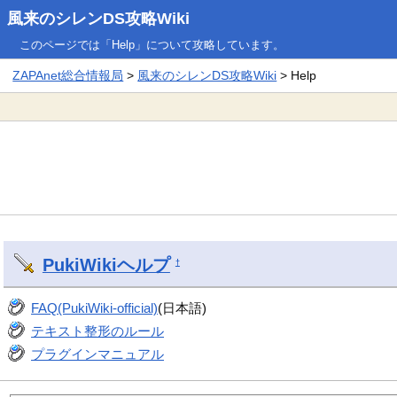
風来のシレンDS攻略Wiki
このページでは「Help」について攻略しています。
ZAPAnet総合情報局
>
風来のシレンDS攻略Wiki
> Help
PukiWiki
ヘルプ
†
FAQ(PukiWiki-official)
(日本語)
テキスト整形のルール
プラグインマニュアル