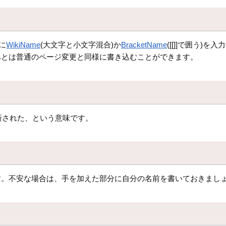
に
WikiName
(大文字と小文字混合)か
BracketName
([[]]で囲う)
あとは普通のページ変更と同様に書き込むことができます。
更新された、という意味です。
。不安な場合は、手を加えた部分に自分の名前を書いておきましょう