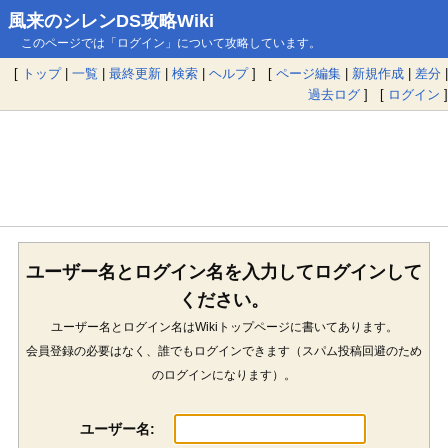
風来のシレンDS攻略Wiki
このページでは「ログイン」について攻略しています。
[
トップ
|
一覧
|
最終更新
|
検索
|
ヘルプ
] [
ページ編集
|
新規作成
|
差分
|
過去ログ
] [
ログイン
]
ユーザー名とログイン名を入力してログインして
ください。
ユーザー名とログイン名はWikiトップページに書いてあります。
会員登録の必要はなく、誰でもログインできます（スパム投稿回避のため
のログインになります）。
ユーザー名: