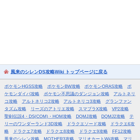
風来のシレンDS攻略Wiki トップページに戻る
ポケモンHGSS攻略
ポケモンBW攻略
ポケモンORAS攻略
ポ
ケモンダイパ攻略
ポケモン不思議のダンジョン攻略
アルトネリ
コ攻略
アルトネリコ2攻略
アルトネリコ3攻略
グランファン
タズム攻略
リーズのアトリエ攻略
スマブラX攻略
VP2攻略
聖剣伝説4・DS(COM)・HOM攻略
DQMJ攻略
DQMJ2攻略
テ
リーのワンダーランド3D攻略
ドラクエソード攻略
ドラクエ6攻
略
ドラクエ7攻略
ドラクエ8攻略
ドラクエ9攻略
FF12攻略
風来のシレン攻略
MOTHER3攻略
マリオカートWii攻略
マリ