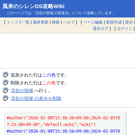
風来のシレンDS攻略Wiki
このページでは「渓谷の宿場 の変更点」について攻略しています。
[
トップ
|
一覧
|
最終更新
|
検索
|
ヘルプ
] [
ページ編集
|
新規作成
|
差分
|
過去ログ
] [
ログイン
]
追加された行は
この色
です。
削除された行は
この色
です。
渓谷の宿場
へ行く。
渓谷の宿場 の差分を削除
#author("2026-01-08T15:38:36+09:00;2024-02-05T0
7:21:00+09:00","default:wiki","wiki")
#author("2026-01-08T15:38:56+09:00;2024-02-05T0