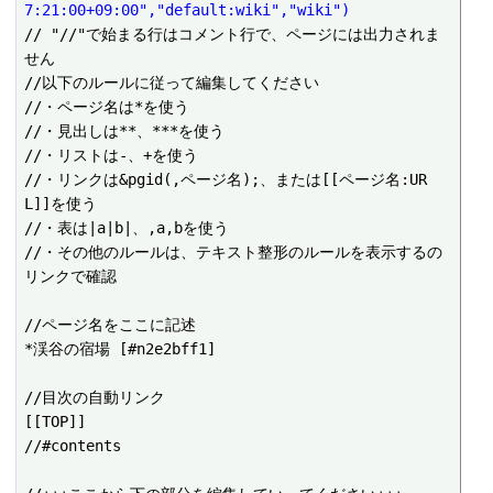
7:21:00+09:00","default:wiki","wiki")
// "//"で始まる行はコメント行で、ページには出力されま
せん

//以下のルールに従って編集してください

//・ページ名は*を使う

//・見出しは**、***を使う

//・リストは-、+を使う

//・リンクは&pgid(,ページ名);、または[[ページ名:UR
L]]を使う

//・表は|a|b|、,a,bを使う

//・その他のルールは、テキスト整形のルールを表示するの
リンクで確認

//ページ名をここに記述

*渓谷の宿場 [#n2e2bff1]

//目次の自動リンク

[[TOP]]

//#contents
