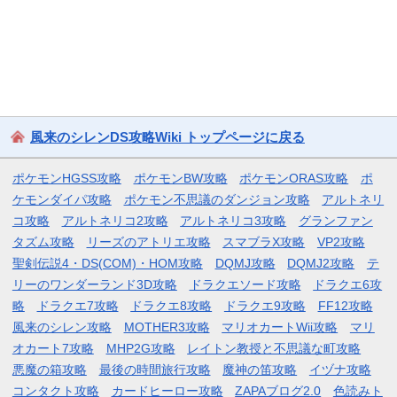
風来のシレンDS攻略Wiki トップページに戻る
ポケモンHGSS攻略
ポケモンBW攻略
ポケモンORAS攻略
ポ
ケモンダイパ攻略
ポケモン不思議のダンジョン攻略
アルトネリ
コ攻略
アルトネリコ2攻略
アルトネリコ3攻略
グランファン
タズム攻略
リーズのアトリエ攻略
スマブラX攻略
VP2攻略
聖剣伝説4・DS(COM)・HOM攻略
DQMJ攻略
DQMJ2攻略
テ
リーのワンダーランド3D攻略
ドラクエソード攻略
ドラクエ6攻
略
ドラクエ7攻略
ドラクエ8攻略
ドラクエ9攻略
FF12攻略
風来のシレン攻略
MOTHER3攻略
マリオカートWii攻略
マリ
オカート7攻略
MHP2G攻略
レイトン教授と不思議な町攻略
悪魔の箱攻略
最後の時間旅行攻略
魔神の笛攻略
イヅナ攻略
コンタクト攻略
カードヒーロー攻略
ZAPAブログ2.0
色読みト