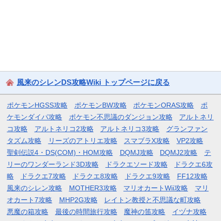
風来のシレンDS攻略Wiki トップページに戻る
ポケモンHGSS攻略
ポケモンBW攻略
ポケモンORAS攻略
ポ
ケモンダイパ攻略
ポケモン不思議のダンジョン攻略
アルトネリ
コ攻略
アルトネリコ2攻略
アルトネリコ3攻略
グランファン
タズム攻略
リーズのアトリエ攻略
スマブラX攻略
VP2攻略
聖剣伝説4・DS(COM)・HOM攻略
DQMJ攻略
DQMJ2攻略
テ
リーのワンダーランド3D攻略
ドラクエソード攻略
ドラクエ6攻
略
ドラクエ7攻略
ドラクエ8攻略
ドラクエ9攻略
FF12攻略
風来のシレン攻略
MOTHER3攻略
マリオカートWii攻略
マリ
オカート7攻略
MHP2G攻略
レイトン教授と不思議な町攻略
悪魔の箱攻略
最後の時間旅行攻略
魔神の笛攻略
イヅナ攻略