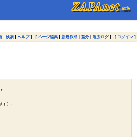
新
|
検索
|
ヘルプ
] [
ページ編集
|
新規作成
|
差分
|
過去ログ
] [
ログイン
]
い。
ます）。