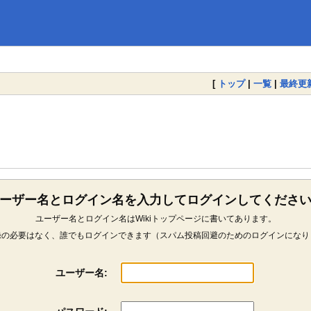
[
トップ
|
一覧
|
最終更
ーザー名とログイン名を入力してログインしてくださ
ユーザー名とログイン名はWikiトップページに書いてあります。
録の必要はなく、誰でもログインできます（スパム投稿回避のためのログインになり
ユーザー名: