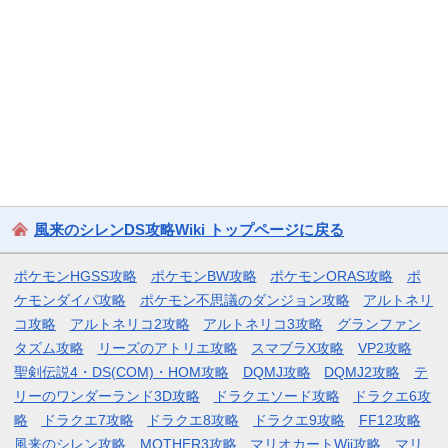
風来のシレンDS攻略Wiki トップページに戻る
ポケモンHGSS攻略
ポケモンBW攻略
ポケモンORAS攻略
ポ
ケモンダイパ攻略
ポケモン不思議のダンジョン攻略
アルトネリ
コ攻略
アルトネリコ2攻略
アルトネリコ3攻略
グランファン
タズム攻略
リーズのアトリエ攻略
スマブラX攻略
VP2攻略
聖剣伝説4・DS(COM)・HOM攻略
DQMJ攻略
DQMJ2攻略
テ
リーのワンダーランド3D攻略
ドラクエソード攻略
ドラクエ6攻
略
ドラクエ7攻略
ドラクエ8攻略
ドラクエ9攻略
FF12攻略
風来のシレン攻略
MOTHER3攻略
マリオカートWii攻略
マリ