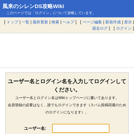
風来のシレンDS攻略Wiki
このページでは「ログイン」について攻略しています。
[
トップ
|
一覧
|
最終更新
|
検索
|
ヘルプ
] [
ページ編集
|
新規作成
|
差分
|
過去ログ
] [
ログイン
]
ユーザー名とログイン名を入力してログインして
ください。
ユーザー名とログイン名はWikiトップページに書いてあります。
会員登録の必要はなく、誰でもログインできます（スパム投稿回避のため
のログインになります）。
ユーザー名: