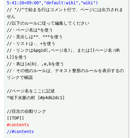
5:41:20+09:00","default:wiki","wiki")
// "//"で始まる行はコメント行で、ページには出力されま
せん

//以下のルールに従って編集してください

//・ページ名は*を使う

//・見出しは**、***を使う

//・リストは-、+を使う

//・リンクは&pgid(,ページ名);、または[[ページ名:UR
L]]を使う

//・表は|a|b|、,a,bを使う

//・その他のルールは、テキスト整形のルールを表示するの
リンクで確認

//ページ名をここに記述

*地下水脈の村 [#p4d62dc1]

//目次の自動リンク

#contents
//#contents