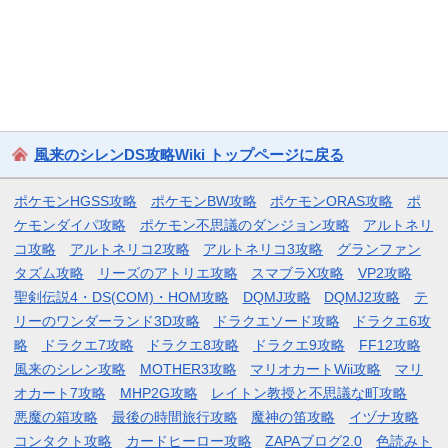
風来のシレンDS攻略Wiki トップページに戻る
ポケモンHGSS攻略
ポケモンBW攻略
ポケモンORAS攻略
ポ
ケモンダイパ攻略
ポケモン不思議のダンジョン攻略
アルトネリ
コ攻略
アルトネリコ2攻略
アルトネリコ3攻略
グランファン
タズム攻略
リーズのアトリエ攻略
スマブラX攻略
VP2攻略
聖剣伝説4・DS(COM)・HOM攻略
DQMJ攻略
DQMJ2攻略
テ
リーのワンダーランド3D攻略
ドラクエソード攻略
ドラクエ6攻
略
ドラクエ7攻略
ドラクエ8攻略
ドラクエ9攻略
FF12攻略
風来のシレン攻略
MOTHER3攻略
マリオカートWii攻略
マリ
オカート7攻略
MHP2G攻略
レイトン教授と不思議な町攻略
悪魔の箱攻略
最後の時間旅行攻略
魔神の笛攻略
イヅナ攻略
コンタクト攻略
カードヒーロー攻略
ZAPAブログ2.0
色読みト