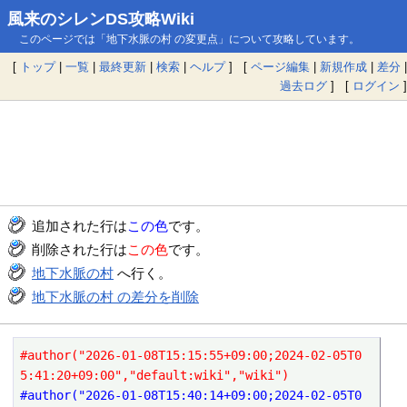
風来のシレンDS攻略Wiki
このページでは「地下水脈の村 の変更点」について攻略しています。
[
トップ
|
一覧
|
最終更新
|
検索
|
ヘルプ
] [
ページ編集
|
新規作成
|
差分
|
過去ログ
] [
ログイン
]
追加された行は
この色
です。
削除された行は
この色
です。
地下水脈の村
へ行く。
地下水脈の村 の差分を削除
#author("2026-01-08T15:15:55+09:00;2024-02-05T0
5:41:20+09:00","default:wiki","wiki")
#author("2026-01-08T15:40:14+09:00;2024-02-05T0