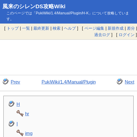
風来のシレンDS攻略Wiki
このページでは「PukiWiki/1.4/Manual/Plugin/H-K」について攻略していま
す。
[
トップ
|
一覧
|
最終更新
|
検索
|
ヘルプ
] [
ページ編集
|
新規作成
|
差分
|
過去ログ
] [
ログイン
]
Prev
PukiWiki/1.4/Manual/Plugin
Next
H
hr
I
img