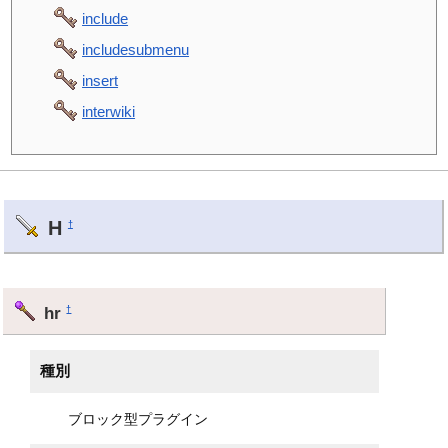
include
includesubmenu
insert
interwiki
H
†
hr
†
種別
ブロック型プラグイン