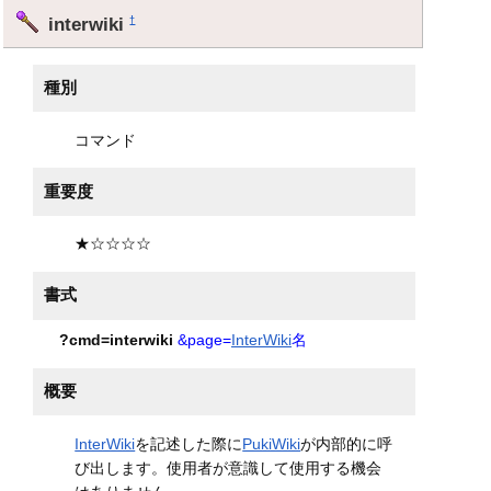
interwiki
†
種別
コマンド
重要度
★☆☆☆☆
書式
?cmd=interwiki
&page=
InterWiki
名
概要
InterWiki
を記述した際に
PukiWiki
が内部的に呼
び出します。使用者が意識して使用する機会