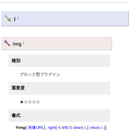
I
†
img
†
種別
ブロック型プラグイン
重要度
★☆☆☆☆
書式
#img(
画像URL
[,
right
|
r
|
left
|
l
|
clear
|
c
,[
clear
|
c
]]