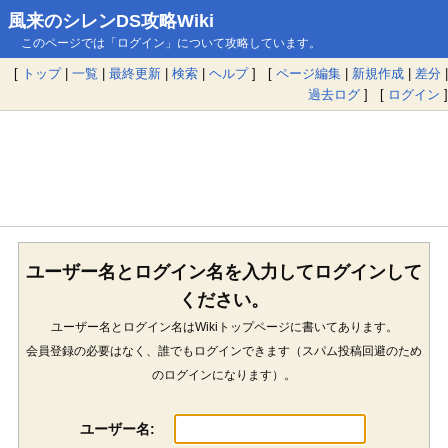
風来のシレンDS攻略Wiki
このページでは「ログイン」について攻略しています。
[
トップ
|
一覧
|
最終更新
|
検索
|
ヘルプ
] [
ページ編集
|
新規作成
|
差分
|
過去ログ
] [
ログイン
]
ユーザー名とログイン名を入力してログインして
ください。
ユーザー名とログイン名はWikiトップページに書いてあります。
会員登録の必要はなく、誰でもログインできます（スパム投稿回避のため
のログインになります）。
ユーザー名: