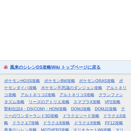
風来のシレンDS攻略Wiki トップページに戻る
ポケモンHGSS攻略
ポケモンBW攻略
ポケモンORAS攻略
ポ
ケモンダイパ攻略
ポケモン不思議のダンジョン攻略
アルトネリ
コ攻略
アルトネリコ2攻略
アルトネリコ3攻略
グランファン
タズム攻略
リーズのアトリエ攻略
スマブラX攻略
VP2攻略
聖剣伝説4・DS(COM)・HOM攻略
DQMJ攻略
DQMJ2攻略
テ
リーのワンダーランド3D攻略
ドラクエソード攻略
ドラクエ6攻
略
ドラクエ7攻略
ドラクエ8攻略
ドラクエ9攻略
FF12攻略
風来のシレン攻略
MOTHER3攻略
マリオカートWii攻略
マリ