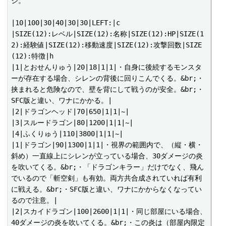
ジ。

|10|100|30|40|30|30|LEFT:|c

|SIZE(12):レベル|SIZE(12):名称|SIZE(12):HP|SIZE(1
2):経験値|SIZE(12):移動速度|SIZE(12):攻撃回数|SIZE
(12):特徴|h

|1|とおせんりゅう|20|18|1|1|・自身に後続するモンスタ
ーが存在する場合、シレンの背後に回りこんでくる。&br;・
挟まれると危険なので、壁を背にして戦うのが安全。&br;・
SFC版と違い、ワナにかかる。|

|2|ドラゴンヘッド|70|650|1|1|~|

|3|スルードラゴン|80|1200|1|1|~|

|4|ふくりゅう|110|3800|1|1|~|

|1|ドラゴン|90|1300|1|1|・視界の範囲内で、（縦・横・
斜め）一直線上にシレンが立っている場合、30ダメージの炎
を吹いてくる。&br;・「ドラゴンキラー」だけでなく、飛ん
でいるので「斬空剣」も有効。両方共合成されていれば有利
に戦える。&br;・SFC版と違い、ワナにかからなくなってい
るので注意。|

|2|スカイドラゴン|100|2600|1|1|・同じ部屋にいる場合、
40ダメージの炎を吹いてくる。&br;・この炎は（部屋内限定