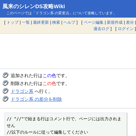
風来のシレンDS攻略Wiki
このページでは「ドラゴン系 の変更点」について攻略しています。
[
トップ
|
一覧
|
最終更新
|
検索
|
ヘルプ
] [
ページ編集
|
新規作成
|
差分
|
過去ログ
] [
ログイン
]
追加された行は
この色
です。
削除された行は
この色
です。
ドラゴン系
へ行く。
ドラゴン系 の差分を削除
// "//"で始まる行はコメント行で、ページには出力されま
せん

//以下のルールに従って編集してください
