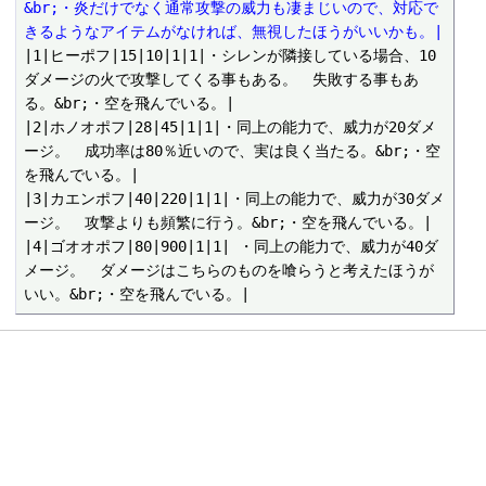
&br;・炎だけでなく通常攻撃の威力も凄まじいので、対応で
きるようなアイテムがなければ、無視したほうがいいかも。|
|1|ヒーポフ|15|10|1|1|・シレンが隣接している場合、10
ダメージの火で攻撃してくる事もある。　失敗する事もあ
る。&br;・空を飛んでいる。|

|2|ホノオポフ|28|45|1|1|・同上の能力で、威力が20ダメ
ージ。　成功率は80％近いので、実は良く当たる。&br;・空
を飛んでいる。|

|3|カエンポフ|40|220|1|1|・同上の能力で、威力が30ダメ
ージ。　攻撃よりも頻繁に行う。&br;・空を飛んでいる。|

|4|ゴオオポフ|80|900|1|1| ・同上の能力で、威力が40ダ
メージ。　ダメージはこちらのものを喰らうと考えたほうが