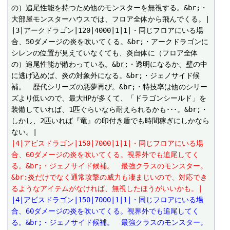
の）追尾性能を持つため他のモンスターを無視する。&br;・
大部屋モンスターハウスでは、フロア全体から飛んでくる。|

|3|アークドラゴン|120|4000|1|1|・同じフロアにいる場
合、50ダメージの炎を吹いてくる。&br;・アークドラゴンに
シレンの位置が見えていなくても、炎自体に（フロア全体
の）追尾性能が備わっている。&br;・透明になるか、壁の中
に逃げ込めば、炎の対象外になる。&br;・ジェノサイド候
補。　歴代シリーズの悪夢再び。&br;・特技率は他のシリー
ズより低いので、最大HPが多くて、「ドラゴンシールド」を
装備していれば、1匹ぐらいなら耐えられるかも･･･。&br;・
しかし、2匹いれば『竜』の印付き盾でも時間稼ぎにしかなら
|4|アビスドラゴン|150|7000|1|1|・同じフロアにいる場
合、60ダメージの炎を吹いてくる。視界外でも追尾してく
る。&br;・ジェノサイド候補。　最強クラスのモンスター。
&br:炎だけでなく通常攻撃の威力も凄まじいので、対応でき
るようなアイテムがなければ、無視したほうがいいかも。|
|4|アビスドラゴン|150|7000|1|1|・同じフロアにいる場
合、60ダメージの炎を吹いてくる。視界外でも追尾してく
る。&br;・ジェノサイド候補。　最強クラスのモンスター。