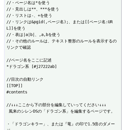
//・ページ名は*を使う

//・見出しは**、***を使う

//・リストは-、+を使う

//・リンクは&pgid(,ページ名);、または[[ページ名:UR
L]]を使う

//・表は|a|b|、,a,bを使う

//・その他のルールは、テキスト整形のルールを表示するの
リンクで確認

//ページ名をここに記述

*ドラゴン系 [#j27222ab]

//目次の自動リンク

[[TOP]]

#contents

//↓↓↓ここから下の部分を編集していってください↓↓↓

 風来のシレンDSの「ドラゴン系」を編集するページです。

・「ドラゴンキラー」、または『竜』の印で1.5倍のダメー