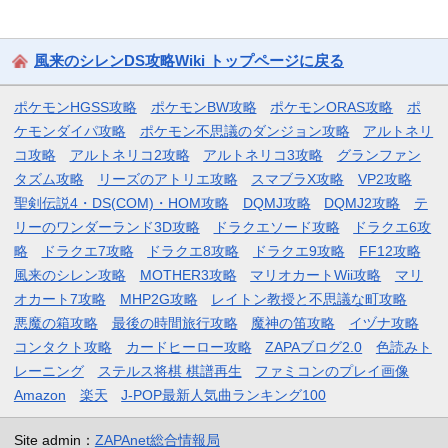
風来のシレンDS攻略Wiki トップページに戻る
ポケモンHGSS攻略
ポケモンBW攻略
ポケモンORAS攻略
ポ
ケモンダイパ攻略
ポケモン不思議のダンジョン攻略
アルトネリ
コ攻略
アルトネリコ2攻略
アルトネリコ3攻略
グランファン
タズム攻略
リーズのアトリエ攻略
スマブラX攻略
VP2攻略
聖剣伝説4・DS(COM)・HOM攻略
DQMJ攻略
DQMJ2攻略
テ
リーのワンダーランド3D攻略
ドラクエソード攻略
ドラクエ6攻
略
ドラクエ7攻略
ドラクエ8攻略
ドラクエ9攻略
FF12攻略
風来のシレン攻略
MOTHER3攻略
マリオカートWii攻略
マリ
オカート7攻略
MHP2G攻略
レイトン教授と不思議な町攻略
悪魔の箱攻略
最後の時間旅行攻略
魔神の笛攻略
イヅナ攻略
コンタクト攻略
カードヒーロー攻略
ZAPAブログ2.0
色読みト
レーニング
ステルス将棋 棋譜再生
ファミコンのプレイ画像
Amazon
楽天
J-POP最新人気曲ランキング100
Site admin：
ZAPAnet総合情報局