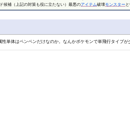
ド候補（上記の対策も役に立たない）最悪の
アイテム
破壊
モンスター
と
属性単体はペンペンだけなのか。なんかポケモンで単飛行タイプが少