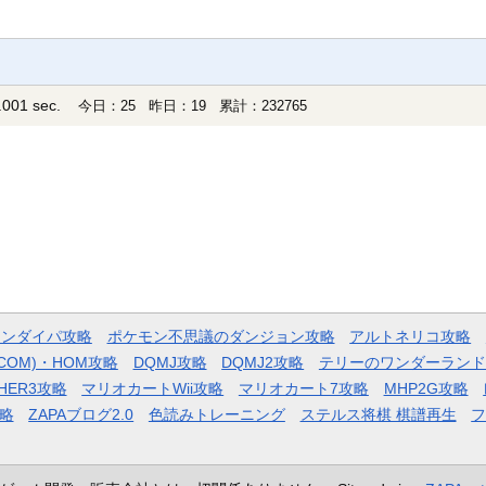
001 sec.
今日：25 昨日：19 累計：232765
モンダイパ攻略
ポケモン不思議のダンジョン攻略
アルトネリコ攻略
COM)・HOM攻略
DQMJ攻略
DQMJ2攻略
テリーのワンダーランド
HER3攻略
マリオカートWii攻略
マリオカート7攻略
MHP2G攻略
略
ZAPAブログ2.0
色読みトレーニング
ステルス将棋 棋譜再生