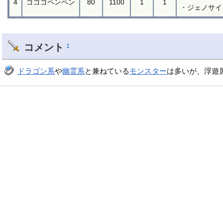
4
ゴゴゴペンペン
80
1100
1
1
・ジェノサイ
コメント
†
ドラゴン系
や
幽霊系
と兼ねている
モンスター
は多いが、浮遊