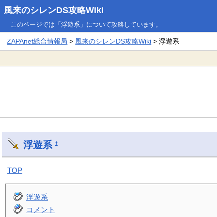
風来のシレンDS攻略Wiki
このページでは「浮遊系」について攻略しています。
ZAPAnet総合情報局
>
風来のシレンDS攻略Wiki
> 浮遊系
浮遊系
†
TOP
浮遊系
コメント