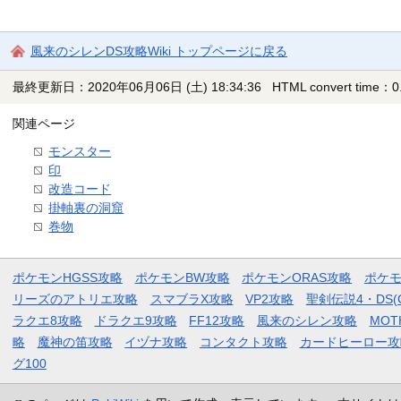
風来のシレンDS攻略Wiki トップページに戻る
最終更新日：2020年06月06日 (土) 18:34:36
HTML convert time：0.
関連ページ
モンスター
印
改造コード
掛軸裏の洞窟
巻物
ポケモンHGSS攻略
ポケモンBW攻略
ポケモンORAS攻略
ポケ
リーズのアトリエ攻略
スマブラX攻略
VP2攻略
聖剣伝説4・DS(
ラクエ8攻略
ドラクエ9攻略
FF12攻略
風来のシレン攻略
MOT
略
魔神の笛攻略
イヅナ攻略
コンタクト攻略
カードヒーロー攻
グ100