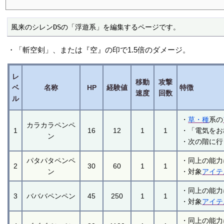
風来のシレンDSの「浮遊系」を編集するページです。
・「斬空剣」、または『空』の印で1.5倍のダメージ。
レ
移動
攻撃
ベ
名称
HP
経験値
特徴
速度
回数
ル
・
草・種
系の
カラカラペンペ
1
16
12
1
1
・「電気をお
ン
・次の階に行
パタパタペンペ
・同上の能力
2
30
60
1
1
ン
・対象
アイテ
・同上の能力
3
バババペンペン
45
250
1
1
・対象
アイテ
・同上の能力