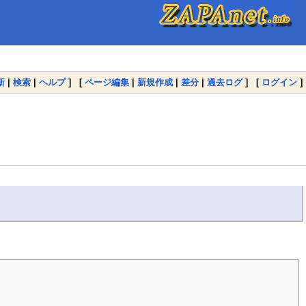
新
|
検索
|
ヘルプ
] [
ページ編集
|
新規作成
|
差分
|
過去ログ
] [
ログイン
]