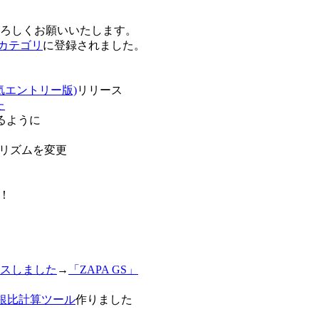
卒よろしくお願いいたします。
o!カテゴリ
に登録されました。
気エントリー版)
リリース
た
るように
リズムを変更
！
スしました
→
「ZAPA GS」
白銀比計算ツール
作りました