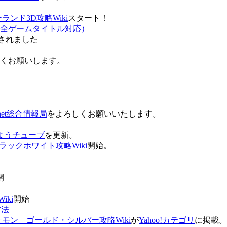
ンド3D攻略Wiki
スタート！
全ゲームタイトル対応）
されました
ろしくお願いします。
net総合情報局
をよろしくお願いいたします。
 おはようチューブ
を更新。
ラックホワイト攻略Wiki
開始。
。
開
ki
開始
方法
ケモン ゴールド・シルバー攻略Wiki
が
Yahoo!カテゴリ
に掲載。