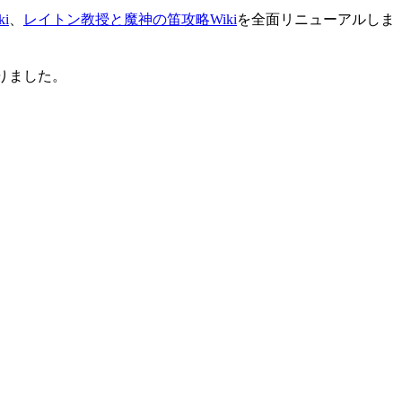
i
、
レイトン教授と魔神の笛攻略Wiki
を全面リニューアルしま
りました。