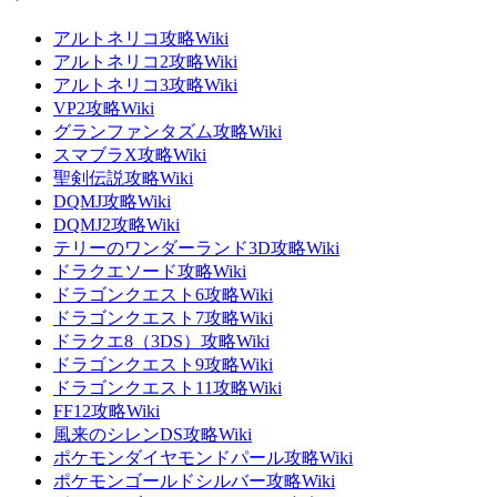
アルトネリコ攻略Wiki
アルトネリコ2攻略Wiki
アルトネリコ3攻略Wiki
VP2攻略Wiki
グランファンタズム攻略Wiki
スマブラX攻略Wiki
聖剣伝説攻略Wiki
DQMJ攻略Wiki
DQMJ2攻略Wiki
テリーのワンダーランド3D攻略Wiki
ドラクエソード攻略Wiki
ドラゴンクエスト6攻略Wiki
ドラゴンクエスト7攻略Wiki
ドラクエ8（3DS）攻略Wiki
ドラゴンクエスト9攻略Wiki
ドラゴンクエスト11攻略Wiki
FF12攻略Wiki
風来のシレンDS攻略Wiki
ポケモンダイヤモンドパール攻略Wiki
ポケモンゴールドシルバー攻略Wiki