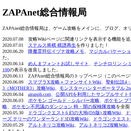
ZAPAnet総合情報局
ZAPAnet総合情報局は、ゲーム攻略をメインに、ブログ、
2020.07.08 攻略Wikiページに関連リンクを表示する機能
2020.07.01
ステルス将棋 棋譜再生
を作りました！
2020.06.20
降魔霊符伝イヅナ攻略メモ
、
マジカルバケーショ
た。
2020.06.14
めんまフォントお試しサイト
、
チンチロリン シ
100
の表示を改良しました。
2020.06.11 ZAPAnet総合情報局のトップページ（こ
2020.06.09
スマブラX攻略＋ファンサイトWiki
、
聖剣伝説4・D
3（MOTHER3）攻略Wiki
、
モンスターハンターポータブル 2nd 
2020.06.04
airappli.com
、
公開APIを利用したサンプルサイト
2020.06.03
ポケモン ゴールド・シルバー攻略
、
ポケモン ブ
略
、
ポケモン不思議のダンジョン 時・闇の探検隊攻略
を全面
2020.05.30
ドラゴンクエスト6 幻の大地(DS版) 攻略Wiki
、
ド
ーズ テリーのワンダーランド3D攻略Wiki
、
ドラゴンクエストモ
2020.05.29
アルトネリコ攻略Wiki
、
アルトネリコ2攻略Wiki