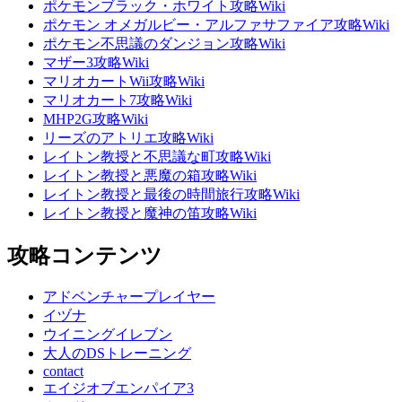
ポケモンブラック・ホワイト攻略Wiki
ポケモン オメガルビー・アルファサファイア攻略Wiki
ポケモン不思議のダンジョン攻略Wiki
マザー3攻略Wiki
マリオカートWii攻略Wiki
マリオカート7攻略Wiki
MHP2G攻略Wiki
リーズのアトリエ攻略Wiki
レイトン教授と不思議な町攻略Wiki
レイトン教授と悪魔の箱攻略Wiki
レイトン教授と最後の時間旅行攻略Wiki
レイトン教授と魔神の笛攻略Wiki
攻略コンテンツ
アドベンチャープレイヤー
イヅナ
ウイニングイレブン
大人のDSトレーニング
contact
エイジオブエンパイア3