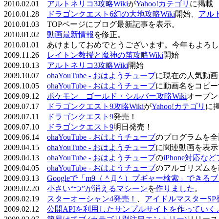
2010.02.01
アルトネリコ3攻略Wiki
が
Yahoo!カテゴリ
に掲載
2010.01.28
ドラゴンクエスト6幻の大地攻略Wiki
開始、
アル
2010.01.03 TOPページにブログ最新記事を表示。
2010.01.02
動画最新情報
を修正。
2010.01.01 あけましておめでとうございます。今年もよ
2009.11.26
レイトン教授と魔神の笛攻略Wiki
開始
2009.10.13
アルトネリコ3攻略Wiki
開始
2009.10.07
ohaYouTube - おはようチューブ
に現在の人気動画
2009.10.05
ohaYouTube - おはようチューブ
に動画名をコピー
2009.09.12
ポケモン ゴールド・シルバー攻略Wiki
オープン
2009.07.17
ドラゴンクエスト9攻略Wiki
が
Yahoo!カテゴリ
に
2009.07.11
ドラゴンクエスト9
発売！
2009.07.10
ドラゴンクエスト9
明日発売！
2009.06.14
ohaYouTube - おはようチューブ
のプログラムを全
2009.04.15
ohaYouTube - おはようチューブ
に関連動画を表示
2009.04.13
ohaYouTube - おはようチューブ
の
iPhone対応
2009.04.05
ohaYouTube - おはようチューブ
のアルゴリズムを
2009.03.13
Googleで「m9（＾Д＾）プギャー検索」できる
2009.02.20
小さい“つ”が消えるマシーン
を
作りました
。
2009.02.19
スターオーシャン4発売！
、
アイドルマスターSP
2009.02.12
公開APIを利用したサンプルサイトを作っていく