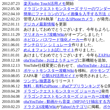
2012.07.23
楽天kobo Touch活用メモ
開始
2012.05.30
ドラゴンクエストモンスターズ テリーのワンダーラ
2012.04.10
簡単にファミコンのプレイ画像を入手する方法（
2012.02.23 管理人ZAPA執筆「
わかる!iPhoneカメラ
」が発売
2012.01.11
デジカメ最新情報
を更新
2012.01.01 あけましておめでとうございます。今年もよ
2011.11.29
マリオカート7攻略Wiki
がオープンしました！
2011.06.03
ホビロン パスワード強化メーカー
作りました。
2011.06.01
チンチロリン シミュレータ
作りました。
2011.05.27
めんまフォントお試しサイト
作りました。
2011.01.01 あけましておめでとうございます。今年も
ZAPA
2010.12.18
ohaYouTube - おはようチューブ
に新機能を追加。
2010.12.13 YouTube仕様変更に合わせて、
ohaYouTube -
2010.09.13
ポケットモンスター攻略Wiki
を移転。
ポケモンブ
2010.08.05 ZAPA著「
公開API活用ガイド
が発売されました
2010.08.08
ツンデレ抽選器
をリリース！
2010.06.12
無料・有料のiPhone・iPadアプリランキング
を公
2010.04.28
ドラゴンクエストモンスターズ ジョーカー2
発売
2010.04.08
ドラゴンクエストモンスターズ ジョーカー2攻略Wi
2010.03.08
ohaYouTube - 動画から音楽（MP3)だけ抽出する
2010.02.23
ドラクエ6攻略Wiki
が
Yahoo!カテゴリ
に掲載。
ポ