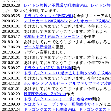
しました！
2020.05.28
レイトン教授と不思議な町攻略Wiki
、
レイトン教
した！SSL化も実施しています。
2020.05.25
ドラゴンクエスト9攻略Wiki
を全面リニューアル
2020.05.21
マリオカートWii攻略Wiki
と
マリオカート7攻略Wik
2020.01.01 あけましておめでとうございます。本年もよ
2019.01.01 あけましておめでとうございます。本年もよ
2018.05.17
認知症予防！色読みトレーニング
を作成
2018.01.01 あけましておめでとうございます。本年もよ
2017.06.28
ゲーム最新情報
を更新。
2017.05.19 デザイン変更しました。
2017.01.01 あけましておめでとうございます。本年もよ
2016.01.01 あけましておめでとうございます。今年でZAP
2015.08.27
ドラクエ8（3DS）攻略Wiki
開始
2015.07.27
ドラゴンクエスト11 過ぎ去りし時を求めて 攻略Wi
2015.01.01 あけましておめでとうございます。今年でZAP
2014.11.18
ポケモン オメガルビー・アルファサファイア攻略W
2014.01.01 あけましておめでとうございます。今年もよ
2013.02.29
PHP関数検索：ZAPAnet
作成
2013.01.29
ドラゴンクエスト7（3DS版）攻略Wiki
開始
2012.09.30
おはようチューブ：ネット画像縮小サイト
がリニ
2012.07.24
ドラゴンクエスト10攻略Wiki
、
ドラゴンクエスト11