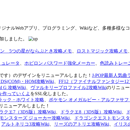
オリジナルWebアプリ、プログラミング、Wikiなど、多種多様
を追加しました。
ン 5つの星がならぶとき攻略メモ
、
ロストマジック攻略メモ
ミュレータ
、
ホビロン パスワード強化メーカー
、
色読みトレー
のページです）のデザインをリニューアルしました！
J-POP最新人気曲
S(COM)・HOM攻略Wiki
、
FF12（ファイナルファンタジー12）
G 攻略Wiki
、
ヴァルキリープロファイル2攻略Wiki
のリニュー
を作っていくよ
をSSL化しました。
ラック・ホワイト攻略
、
ポケモン オメガルビー・アルファサフ
リニューアルしました！
ラクエ7（3DS版）攻略Wiki
、
ドラクエ8（3DS版）攻略Wiki
、
ンスターズ ジョーカー攻略Wiki
、
ドラゴンクエストモンスター
、
アルトネリコ3攻略Wiki
、
リーズのアトリエ攻略Wiki
、
イリス