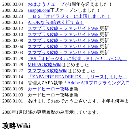
2008.03.04
おはようチューブ
が1周年を迎えました！
2008.02.26
airappli.com
正式オープンしました！
2008.02.23
ＴＢＳ「オビラジＲ」に出演しました！
2008.02.15
ATOKなら3倍速く打てる！
2008.02.12
スマブラX攻略＋ファンサイトWiki
更新
2008.02.10
スマブラX攻略＋ファンサイトWiki
更新
2008.02.08
スマブラX攻略＋ファンサイトWiki
更新
2008.02.04
スマブラX攻略＋ファンサイトWiki
更新
2008.02.03
スマブラX攻略＋ファンサイトWiki
更新
2008.01.28
TBS「オビラジR」に出演しました！…たぶん…
2008.01.28
MHP2G攻略Wiki
はじめました
2008.01.27
スマブラX攻略Wiki
はじめました
2008.01.14
「ZAPA PDF READER DS」リリースしました！
2008.01.14 管理人ZAPA執筆「
Adobe AIRプログラミング入
2008.01.05
カードヒーロー攻略
更新
2008.01.03 カードヒーロー攻略更新
2008.01.01 あけましておめでとうございます。本年も何
2008年1月以降の更新履歴のみ表示しています。
攻略Wiki