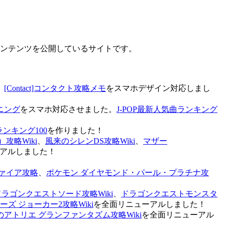
なコンテンツを公開しているサイトです。
、
[Contact]コンタクト攻略メモ
をスマホデザイン対応しまし
ニング
をスマホ対応させました。
J-POP最新人気曲ランキング
ランキング100
を作りました！
攻略Wiki
、
風来のシレンDS攻略Wiki
、
マザー
アルしました！
ァイア攻略
、
ポケモン ダイヤモンド・パール・プラチナ攻
ドラゴンクエストソード攻略Wiki
、
ドラゴンクエストモンスタ
ズ ジョーカー2攻略Wiki
を全面リニューアルしました！
のアトリエ グランファンタズム攻略Wiki
を全面リニューアル