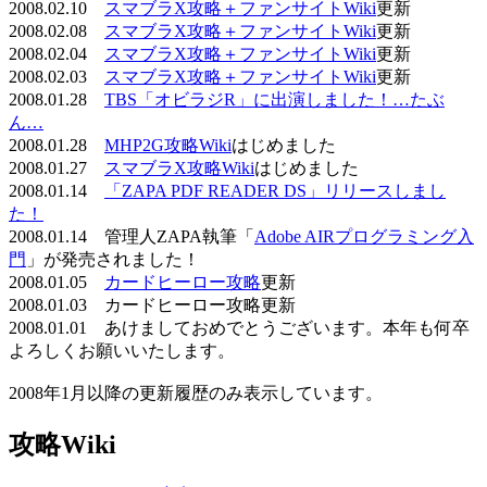
2008.02.10
スマブラX攻略＋ファンサイトWiki
更新
2008.02.08
スマブラX攻略＋ファンサイトWiki
更新
2008.02.04
スマブラX攻略＋ファンサイトWiki
更新
2008.02.03
スマブラX攻略＋ファンサイトWiki
更新
2008.01.28
TBS「オビラジR」に出演しました！…たぶ
ん…
2008.01.28
MHP2G攻略Wiki
はじめました
2008.01.27
スマブラX攻略Wiki
はじめました
2008.01.14
「ZAPA PDF READER DS」リリースしまし
た！
2008.01.14 管理人ZAPA執筆「
Adobe AIRプログラミング入
門
」が発売されました！
2008.01.05
カードヒーロー攻略
更新
2008.01.03 カードヒーロー攻略更新
2008.01.01 あけましておめでとうございます。本年も何卒
よろしくお願いいたします。
2008年1月以降の更新履歴のみ表示しています。
攻略Wiki