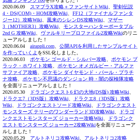
気曲ランキング100
を作りました！
2020.06.09
スマブラX攻略＋ファンサイトWiki
、
聖剣伝説
4・DS(COM)・HOM攻略Wiki
、
FF12（ファイナルファンタ
ジー12）攻略Wiki
、
風来のシレンDS攻略Wiki
、
マザー
3（MOTHER3）攻略Wiki
、
モンスターハンターポータブル
2nd G 攻略Wiki
、
ヴァルキリープロファイル2攻略Wiki
のリニ
ューアルしました！
2020.06.04
airappli.com
、
公開APIを利用したサンプルサイト
を作っていくよ
をSSL化しました。
2020.06.03
ポケモン ゴールド・シルバー攻略
、
ポケモン ブ
ラック・ホワイト攻略
、
ポケモン オメガルビー・アルファ
サファイア攻略
、
ポケモン ダイヤモンド・パール・プラチ
ナ攻略
、
ポケモン不思議のダンジョン 時・闇の探検隊攻略
を全面リニューアルしました！
2020.05.30
ドラゴンクエスト6 幻の大地(DS版) 攻略Wiki
、
ドラクエ7（3DS版）攻略Wiki
、
ドラクエ8（3DS版）攻略
Wiki
、
ドラゴンクエストソード攻略Wiki
、
ドラゴンクエスト
モンスターズ テリーのワンダーランド3D攻略Wiki
、
ドラゴ
ンクエストモンスターズ ジョーカー攻略Wiki
、
ドラゴンク
エストモンスターズ ジョーカー2攻略Wiki
を全面リニューア
ルしました！
2020.05.29
アルトネリコ攻略Wiki
、
アルトネリコ2攻略