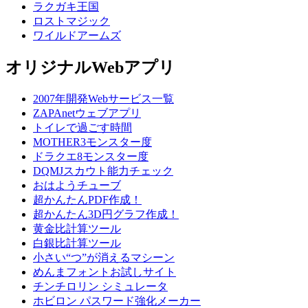
ラクガキ王国
ロストマジック
ワイルドアームズ
オリジナルWebアプリ
2007年開発Webサービス一覧
ZAPAnetウェブアプリ
トイレで過ごす時間
MOTHER3モンスター度
ドラクエ8モンスター度
DQMJスカウト能力チェック
おはようチューブ
超かんたんPDF作成！
超かんたん3D円グラフ作成！
黄金比計算ツール
白銀比計算ツール
小さい“つ”が消えるマシーン
めんまフォントお試しサイト
チンチロリン シミュレータ
ホビロン パスワード強化メーカー