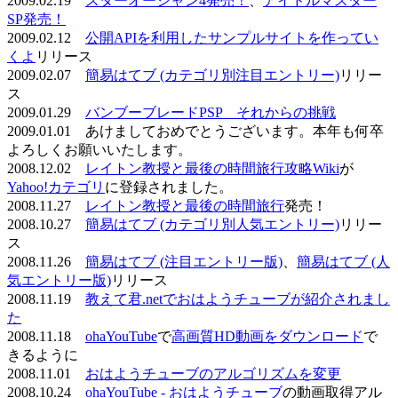
2009.02.19
スターオーシャン4発売！
、
アイドルマスター
SP発売！
2009.02.12
公開APIを利用したサンプルサイトを作ってい
くよ
リリース
2009.02.07
簡易はてブ (カテゴリ別注目エントリー)
リリー
ス
2009.01.29
バンブーブレードPSP それからの挑戦
2009.01.01 あけましておめでとうございます。本年も何卒
よろしくお願いいたします。
2008.12.02
レイトン教授と最後の時間旅行攻略Wiki
が
Yahoo!カテゴリ
に登録されました。
2008.11.27
レイトン教授と最後の時間旅行
発売！
2008.10.27
簡易はてブ (カテゴリ別人気エントリー)
リリー
ス
2008.11.26
簡易はてブ (注目エントリー版)
、
簡易はてブ (人
気エントリー版)
リリース
2008.11.19
教えて君.netでおはようチューブが紹介されまし
た
2008.11.18
ohaYouTube
で
高画質HD動画をダウンロード
で
きるように
2008.11.01
おはようチューブのアルゴリズムを変更
2008.10.24
ohaYouTube - おはようチューブ
の動画取得アル