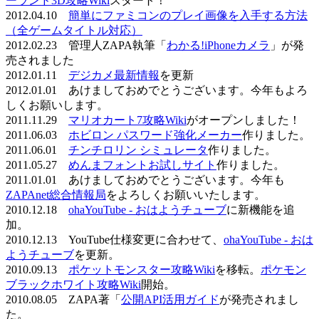
ーランド3D攻略Wiki
スタート！
2012.04.10
簡単にファミコンのプレイ画像を入手する方法
（全ゲームタイトル対応）
2012.02.23 管理人ZAPA執筆「
わかる!iPhoneカメラ
」が発
売されました
2012.01.11
デジカメ最新情報
を更新
2012.01.01 あけましておめでとうございます。今年もよろ
しくお願いします。
2011.11.29
マリオカート7攻略Wiki
がオープンしました！
2011.06.03
ホビロン パスワード強化メーカー
作りました。
2011.06.01
チンチロリン シミュレータ
作りました。
2011.05.27
めんまフォントお試しサイト
作りました。
2011.01.01 あけましておめでとうございます。今年も
ZAPAnet総合情報局
をよろしくお願いいたします。
2010.12.18
ohaYouTube - おはようチューブ
に新機能を追
加。
2010.12.13 YouTube仕様変更に合わせて、
ohaYouTube - おは
ようチューブ
を更新。
2010.09.13
ポケットモンスター攻略Wiki
を移転。
ポケモン
ブラックホワイト攻略Wiki
開始。
2010.08.05 ZAPA著「
公開API活用ガイド
が発売されまし
た。