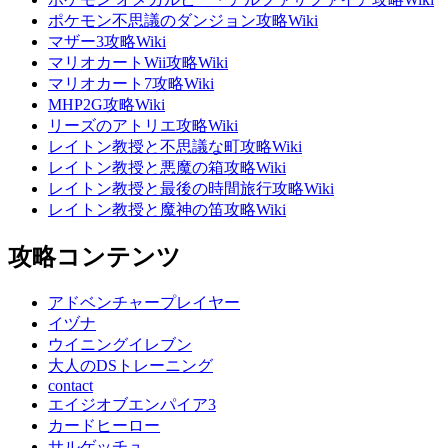
ポケモン不思議のダンジョン攻略Wiki
マザー3攻略Wiki
マリオカートWii攻略Wiki
マリオカート7攻略Wiki
MHP2G攻略Wiki
リーズのアトリエ攻略Wiki
レイトン教授と不思議な町攻略Wiki
レイトン教授と悪魔の箱攻略Wiki
レイトン教授と最後の時間旅行攻略Wiki
レイトン教授と魔神の笛攻略Wiki
攻略コンテンツ
アドベンチャープレイヤー
イヅナ
ウイニングイレブン
大人のDSトレーニング
contact
エイジオブエンパイア3
カードヒーロー
サルゲッチュ