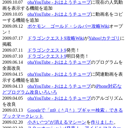
2009.10.07
ohaYouTube - おはようチューブ
に現在の人気動
画を表示する機能を追加
2009.10.05
ohaYouTube - おはようチューブ
に動画名をコピ
ーする機能を追加
2009.09.12
ポケモン ゴールド・シルバー攻略Wiki
オープ
ン！
2009.07.17
ドラゴンクエスト9攻略Wiki
が
Yahoo!カテゴリ
に
掲載
2009.07.11
ドラゴンクエスト9
発売！
2009.07.10
ドラゴンクエスト9
明日発売！
2009.06.14
ohaYouTube - おはようチューブ
のプログラムを
全面改良
2009.04.15
ohaYouTube - おはようチューブ
に関連動画を表
示する機能を追加
2009.04.13
ohaYouTube - おはようチューブ
の
iPhone対応な
どプログラム改良いろいろ
2009.04.05
ohaYouTube - おはようチューブ
のアルゴリズム
を改良
2009.03.13
Googleで「m9（＾Д＾）プギャー検索」できる
ブックマークレット
2009.02.20
小さい“つ”が消えるマシーン
を
作りました
。