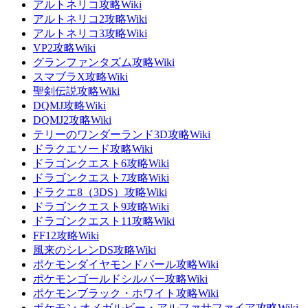
アルトネリコ攻略Wiki
アルトネリコ2攻略Wiki
アルトネリコ3攻略Wiki
VP2攻略Wiki
グランファンタズム攻略Wiki
スマブラX攻略Wiki
聖剣伝説攻略Wiki
DQMJ攻略Wiki
DQMJ2攻略Wiki
テリーのワンダーランド3D攻略Wiki
ドラクエソード攻略Wiki
ドラゴンクエスト6攻略Wiki
ドラゴンクエスト7攻略Wiki
ドラクエ8（3DS）攻略Wiki
ドラゴンクエスト9攻略Wiki
ドラゴンクエスト11攻略Wiki
FF12攻略Wiki
風来のシレンDS攻略Wiki
ポケモンダイヤモンドパール攻略Wiki
ポケモンゴールドシルバー攻略Wiki
ポケモンブラック・ホワイト攻略Wiki
ポケモン オメガルビー・アルファサファイア攻略Wiki