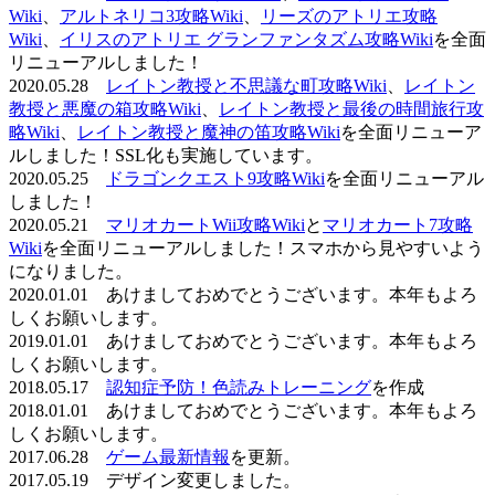
Wiki
、
アルトネリコ3攻略Wiki
、
リーズのアトリエ攻略
Wiki
、
イリスのアトリエ グランファンタズム攻略Wiki
を全面
リニューアルしました！
2020.05.28
レイトン教授と不思議な町攻略Wiki
、
レイトン
教授と悪魔の箱攻略Wiki
、
レイトン教授と最後の時間旅行攻
略Wiki
、
レイトン教授と魔神の笛攻略Wiki
を全面リニューア
ルしました！SSL化も実施しています。
2020.05.25
ドラゴンクエスト9攻略Wiki
を全面リニューアル
しました！
2020.05.21
マリオカートWii攻略Wiki
と
マリオカート7攻略
Wiki
を全面リニューアルしました！スマホから見やすいよう
になりました。
2020.01.01 あけましておめでとうございます。本年もよろ
しくお願いします。
2019.01.01 あけましておめでとうございます。本年もよろ
しくお願いします。
2018.05.17
認知症予防！色読みトレーニング
を作成
2018.01.01 あけましておめでとうございます。本年もよろ
しくお願いします。
2017.06.28
ゲーム最新情報
を更新。
2017.05.19 デザイン変更しました。