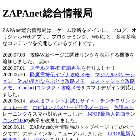
ZAPAnet総合情報局
ZAPAnet総合情報局は、ゲーム攻略をメインに、ブログ、オ
リジナルWebアプリ、プログラミング、Wikiなど、多種多様
なコンテンツを公開しているサイトです。
2020.07.08 攻略Wikiページに関連リンクを表示する機能を
追加しました。
2020.07.01
ステルス将棋 棋譜再生
を作りました！
2020.06.20
降魔霊符伝イヅナ攻略メモ
、
マジカルバケーシ
ョン 5つの星がならぶとき攻略メモ
、
ロストマジック攻略
メモ
、
[Contact]コンタクト攻略メモ
をスマホデザイン対応し
ました。
2020.06.14
めんまフォントお試しサイト
、
チンチロリン シ
ミュレータ
、
ホビロン パスワード強化メーカー
、
色読みト
レーニング
をスマホ対応させました。
J-POP最新人気曲ラン
キング100
の表示を改良しました。
2020.06.11 ZAPAnet総合情報局のトップページ（このペー
ジです）のデザインをリニューアルしました！
J-POP最新人