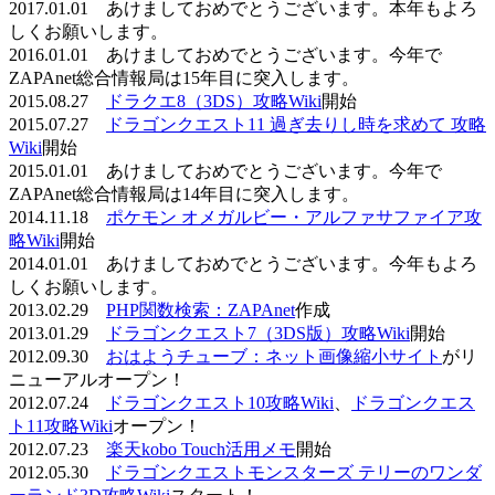
2017.01.01 あけましておめでとうございます。本年もよろ
しくお願いします。
2016.01.01 あけましておめでとうございます。今年で
ZAPAnet総合情報局は15年目に突入します。
2015.08.27
ドラクエ8（3DS）攻略Wiki
開始
2015.07.27
ドラゴンクエスト11 過ぎ去りし時を求めて 攻略
Wiki
開始
2015.01.01 あけましておめでとうございます。今年で
ZAPAnet総合情報局は14年目に突入します。
2014.11.18
ポケモン オメガルビー・アルファサファイア攻
略Wiki
開始
2014.01.01 あけましておめでとうございます。今年もよろ
しくお願いします。
2013.02.29
PHP関数検索：ZAPAnet
作成
2013.01.29
ドラゴンクエスト7（3DS版）攻略Wiki
開始
2012.09.30
おはようチューブ：ネット画像縮小サイト
がリ
ニューアルオープン！
2012.07.24
ドラゴンクエスト10攻略Wiki
、
ドラゴンクエス
ト11攻略Wiki
オープン！
2012.07.23
楽天kobo Touch活用メモ
開始
2012.05.30
ドラゴンクエストモンスターズ テリーのワンダ