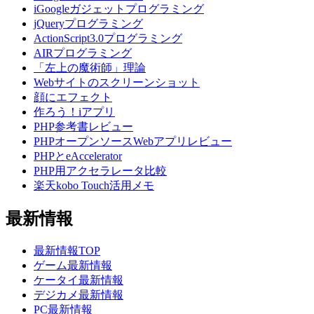
iGoogleガジェットプログラミング
jQueryプログラミング
ActionScript3.0プログラミング
AIRプログラミング
「左上の魔術師」理論
Webサイトのスクリーンショット
顔にエフェクト
作ろう！iアプリ
PHP参考書レビュー
PHPオープンソースWebアプリレビュー
PHPとeAccelerator
PHP用アクセラレータ比較
楽天kobo Touch活用メモ
最新情報
最新情報TOP
ゲーム最新情報
ケータイ最新情報
デジカメ最新情報
PC最新情報