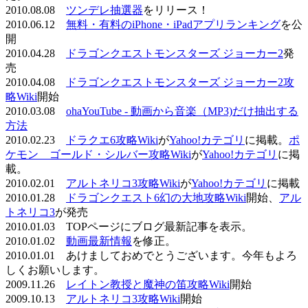
2010.08.08
ツンデレ抽選器
をリリース！
2010.06.12
無料・有料のiPhone・iPadアプリランキング
を公
開
2010.04.28
ドラゴンクエストモンスターズ ジョーカー2
発
売
2010.04.08
ドラゴンクエストモンスターズ ジョーカー2攻
略Wiki
開始
2010.03.08
ohaYouTube - 動画から音楽（MP3)だけ抽出する
方法
2010.02.23
ドラクエ6攻略Wiki
が
Yahoo!カテゴリ
に掲載。
ポ
ケモン ゴールド・シルバー攻略Wiki
が
Yahoo!カテゴリ
に掲
載。
2010.02.01
アルトネリコ3攻略Wiki
が
Yahoo!カテゴリ
に掲載
2010.01.28
ドラゴンクエスト6幻の大地攻略Wiki
開始、
アル
トネリコ3
が発売
2010.01.03 TOPページにブログ最新記事を表示。
2010.01.02
動画最新情報
を修正。
2010.01.01 あけましておめでとうございます。今年もよろ
しくお願いします。
2009.11.26
レイトン教授と魔神の笛攻略Wiki
開始
2009.10.13
アルトネリコ3攻略Wiki
開始