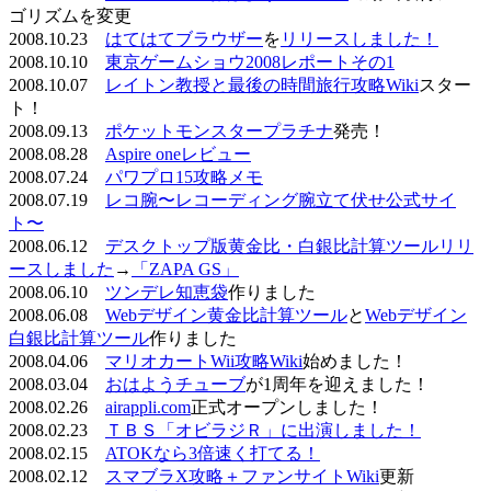
ゴリズムを変更
2008.10.23
はてはてブラウザー
を
リリースしました！
2008.10.10
東京ゲームショウ2008レポートその1
2008.10.07
レイトン教授と最後の時間旅行攻略Wiki
スター
ト！
2008.09.13
ポケットモンスタープラチナ
発売！
2008.08.28
Aspire oneレビュー
2008.07.24
パワプロ15攻略メモ
2008.07.19
レコ腕〜レコーディング腕立て伏せ公式サイ
ト〜
2008.06.12
デスクトップ版黄金比・白銀比計算ツールリリ
ースしました
→
「ZAPA GS」
2008.06.10
ツンデレ知恵袋
作りました
2008.06.08
Webデザイン黄金比計算ツール
と
Webデザイン
白銀比計算ツール
作りました
2008.04.06
マリオカートWii攻略Wiki
始めました！
2008.03.04
おはようチューブ
が1周年を迎えました！
2008.02.26
airappli.com
正式オープンしました！
2008.02.23
ＴＢＳ「オビラジＲ」に出演しました！
2008.02.15
ATOKなら3倍速く打てる！
2008.02.12
スマブラX攻略＋ファンサイトWiki
更新