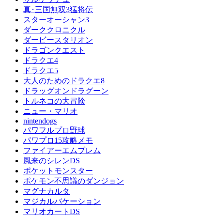
真･三国無双3猛将伝
スターオーシャン3
ダーククロニクル
ダービースタリオン
ドラゴンクエスト
ドラクエ4
ドラクエ5
大人のためのドラクエ8
ドラッグオンドラグーン
トルネコの大冒険
ニュー・マリオ
nintendogs
パワフルプロ野球
パワプロ15攻略メモ
ファイアーエムブレム
風来のシレンDS
ポケットモンスター
ポケモン不思議のダンジョン
マグナカルタ
マジカルバケーション
マリオカートDS