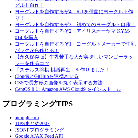
グルト自作！
ヨーグルトを自作するぞ4：R-1を種菌にヨーグルト作
り！
ヨーグルトを自作するぞ3：初めてのヨーグルト自作！
ヨーグルトを自作するぞ2：アイリスオーヤマ KYM-
014 を購入
ヨーグルトを自作するぞ1：ヨーグルトメーカーで牛乳
パックから作れる！
【永久保存版】牛乳苦手な人が美味しいマンゴーラッ
シーを作るコツ
「ステルス将棋 棋譜再生」を作りました！
Cloud9とGitHubを連携させる
CSSで長方形の画像を丸く表示する方法
CentOS 8 に Amazon AWS Cloud9 をインストール
プログラミングTIPS
airappli.com
TIPSまとめ2007
JSONPプログラミング
Google AJAX Feed API