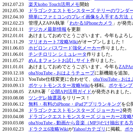
2012.07.23
楽天kobo Touch活用メモ
開始
2012.05.30
ドラゴンクエストモンスターズ テリーのワンダーラ
2012.04.10
簡単にファミコンのプレイ画像を入手する方法（
2012.02.23 管理人ZAPA執筆「
わかる!iPhoneカメラ
」が発売
2012.01.11
デジカメ最新情報
を更新
2012.01.01 あけましておめでとうございます。今年もよ
2011.11.29
マリオカート7攻略Wiki
がオープンしました！
2011.06.03
ホビロン パスワード強化メーカー
作りました。
2011.06.01
チンチロリン シミュレータ
作りました。
2011.05.27
めんまフォントお試しサイト
作りました。
2011.01.01 あけましておめでとうございます。今年も
ZAPA
2010.12.18
ohaYouTube - おはようチューブ
に新機能を追加。
2010.12.13 YouTube仕様変更に合わせて、
ohaYouTube -
2010.09.13
ポケットモンスター攻略Wiki
を移転。
ポケモンブ
2010.08.05 ZAPA著「
公開API活用ガイド
が発売されました
2010.08.08
ツンデレ抽選器
をリリース！
2010.06.12
無料・有料のiPhone・iPadアプリランキング
を公
2010.04.28
ドラゴンクエストモンスターズ ジョーカー2
発売
2010.04.08
ドラゴンクエストモンスターズ ジョーカー2攻略Wi
2010.03.08
ohaYouTube - 動画から音楽（MP3)だけ抽出する
2010.02.23
ドラクエ6攻略Wiki
が
Yahoo!カテゴリ
に掲載。
ポ