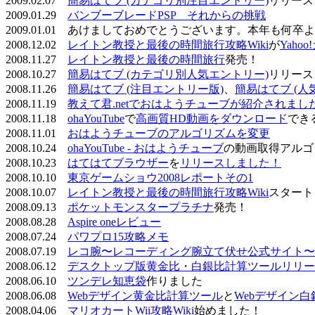
2009.02.07
簡易はてブ (カテゴリ別注目エントリー)
リリース
2009.01.29
バンブーブレードPSP それからの挑戦
2009.01.01 あけましておめでとうございます。本年も何
2008.12.02
レイトン教授と最後の時間旅行攻略Wiki
が
Yaho
2008.11.27
レイトン教授と最後の時間旅行
発売！
2008.10.27
簡易はてブ (カテゴリ別人気エントリー)
リリース
2008.11.26
簡易はてブ (注目エントリー版)
、
簡易はてブ (人
2008.11.19
教えて君.netでおはようチューブが紹介されまし
2008.11.18
ohaYouTube
で
高画質HD動画をダウンロード
でき
2008.11.01
おはようチューブのアルゴリズムを変更
2008.10.24
ohaYouTube - おはようチューブ
の動画取得アルゴ
2008.10.23
はてはてブラウザー
を
リリースしました！
2008.10.10
東京ゲームショウ2008レポートその1
2008.10.07
レイトン教授と最後の時間旅行攻略Wiki
スタート
2008.09.13
ポケットモンスタープラチナ
発売！
2008.08.28
Aspire oneレビュー
2008.07.24
パワプロ15攻略メモ
2008.07.19
レコ腕〜レコーディング腕立て伏せ公式サイト〜
2008.06.12
デスクトップ版黄金比・白銀比計算ツールリリー
2008.06.10
ツンデレ知恵袋
作りました
2008.06.08
Webデザイン黄金比計算ツール
と
Webデザイン
2008.04.06
マリオカートWii攻略Wiki
始めました！