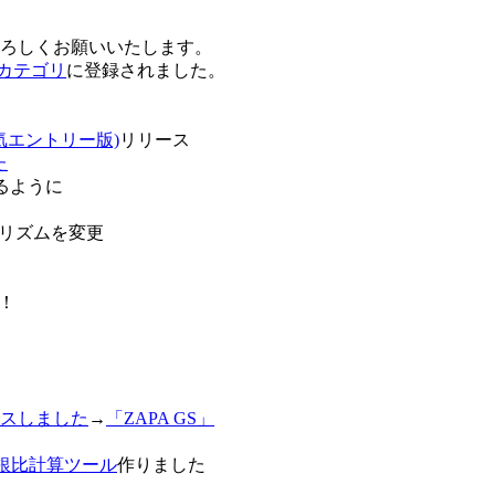
卒よろしくお願いいたします。
o!カテゴリ
に登録されました。
気エントリー版)
リリース
た
るように
リズムを変更
！
スしました
→
「ZAPA GS」
白銀比計算ツール
作りました