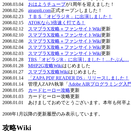
2008.03.04
おはようチューブ
が1周年を迎えました！
2008.02.26
airappli.com
正式オープンしました！
2008.02.23
ＴＢＳ「オビラジＲ」に出演しました！
2008.02.15
ATOKなら3倍速く打てる！
2008.02.12
スマブラX攻略＋ファンサイトWiki
更新
2008.02.10
スマブラX攻略＋ファンサイトWiki
更新
2008.02.08
スマブラX攻略＋ファンサイトWiki
更新
2008.02.04
スマブラX攻略＋ファンサイトWiki
更新
2008.02.03
スマブラX攻略＋ファンサイトWiki
更新
2008.01.28
TBS「オビラジR」に出演しました！…たぶん…
2008.01.28
MHP2G攻略Wiki
はじめました
2008.01.27
スマブラX攻略Wiki
はじめました
2008.01.14
「ZAPA PDF READER DS」リリースしました！
2008.01.14 管理人ZAPA執筆「
Adobe AIRプログラミング入
2008.01.05
カードヒーロー攻略
更新
2008.01.03 カードヒーロー攻略更新
2008.01.01 あけましておめでとうございます。本年も何
2008年1月以降の更新履歴のみ表示しています。
攻略Wiki