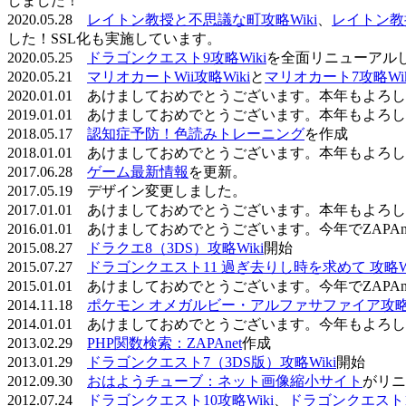
しました！
2020.05.28
レイトン教授と不思議な町攻略Wiki
、
レイトン教
した！SSL化も実施しています。
2020.05.25
ドラゴンクエスト9攻略Wiki
を全面リニューアル
2020.05.21
マリオカートWii攻略Wiki
と
マリオカート7攻略Wik
2020.01.01 あけましておめでとうございます。本年もよ
2019.01.01 あけましておめでとうございます。本年もよ
2018.05.17
認知症予防！色読みトレーニング
を作成
2018.01.01 あけましておめでとうございます。本年もよ
2017.06.28
ゲーム最新情報
を更新。
2017.05.19 デザイン変更しました。
2017.01.01 あけましておめでとうございます。本年もよ
2016.01.01 あけましておめでとうございます。今年でZAP
2015.08.27
ドラクエ8（3DS）攻略Wiki
開始
2015.07.27
ドラゴンクエスト11 過ぎ去りし時を求めて 攻略Wi
2015.01.01 あけましておめでとうございます。今年でZAP
2014.11.18
ポケモン オメガルビー・アルファサファイア攻略W
2014.01.01 あけましておめでとうございます。今年もよ
2013.02.29
PHP関数検索：ZAPAnet
作成
2013.01.29
ドラゴンクエスト7（3DS版）攻略Wiki
開始
2012.09.30
おはようチューブ：ネット画像縮小サイト
がリニ
2012.07.24
ドラゴンクエスト10攻略Wiki
、
ドラゴンクエスト11