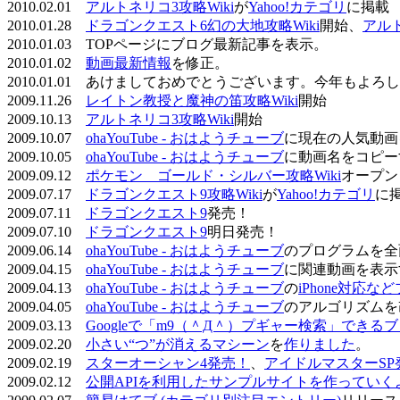
2010.02.01
アルトネリコ3攻略Wiki
が
Yahoo!カテゴリ
に掲載
2010.01.28
ドラゴンクエスト6幻の大地攻略Wiki
開始、
アル
2010.01.03 TOPページにブログ最新記事を表示。
2010.01.02
動画最新情報
を修正。
2010.01.01 あけましておめでとうございます。今年もよ
2009.11.26
レイトン教授と魔神の笛攻略Wiki
開始
2009.10.13
アルトネリコ3攻略Wiki
開始
2009.10.07
ohaYouTube - おはようチューブ
に現在の人気動画
2009.10.05
ohaYouTube - おはようチューブ
に動画名をコピー
2009.09.12
ポケモン ゴールド・シルバー攻略Wiki
オープン
2009.07.17
ドラゴンクエスト9攻略Wiki
が
Yahoo!カテゴリ
に
2009.07.11
ドラゴンクエスト9
発売！
2009.07.10
ドラゴンクエスト9
明日発売！
2009.06.14
ohaYouTube - おはようチューブ
のプログラムを全
2009.04.15
ohaYouTube - おはようチューブ
に関連動画を表示
2009.04.13
ohaYouTube - おはようチューブ
の
iPhone対応
2009.04.05
ohaYouTube - おはようチューブ
のアルゴリズムを
2009.03.13
Googleで「m9（＾Д＾）プギャー検索」できる
2009.02.20
小さい“つ”が消えるマシーン
を
作りました
。
2009.02.19
スターオーシャン4発売！
、
アイドルマスターSP
2009.02.12
公開APIを利用したサンプルサイトを作っていく