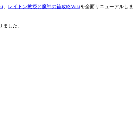
i
、
レイトン教授と魔神の笛攻略Wiki
を全面リニューアルしま
りました。