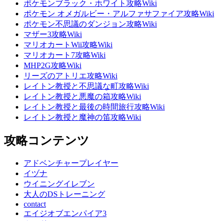
ポケモンブラック・ホワイト攻略Wiki
ポケモン オメガルビー・アルファサファイア攻略Wiki
ポケモン不思議のダンジョン攻略Wiki
マザー3攻略Wiki
マリオカートWii攻略Wiki
マリオカート7攻略Wiki
MHP2G攻略Wiki
リーズのアトリエ攻略Wiki
レイトン教授と不思議な町攻略Wiki
レイトン教授と悪魔の箱攻略Wiki
レイトン教授と最後の時間旅行攻略Wiki
レイトン教授と魔神の笛攻略Wiki
攻略コンテンツ
アドベンチャープレイヤー
イヅナ
ウイニングイレブン
大人のDSトレーニング
contact
エイジオブエンパイア3