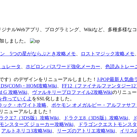
オリジナルWebアプリ、プログラミング、Wikiなど、多種多様
を追加しました。
ン 5つの星がならぶとき攻略メモ
、
ロストマジック攻略メモ
ミュレータ
、
ホビロン パスワード強化メーカー
、
色読みトレー
のページです）のデザインをリニューアルしました！
J-POP最新人気曲
S(COM)・HOM攻略Wiki
、
FF12（ファイナルファンタジー12）
G 攻略Wiki
、
ヴァルキリープロファイル2攻略Wiki
のリニュー
を作っていくよ
をSSL化しました。
ラック・ホワイト攻略
、
ポケモン オメガルビー・アルファサフ
リニューアルしました！
ラクエ7（3DS版）攻略Wiki
、
ドラクエ8（3DS版）攻略Wiki
、
ンスターズ ジョーカー攻略Wiki
、
ドラゴンクエストモンスター
、
アルトネリコ3攻略Wiki
、
リーズのアトリエ攻略Wiki
、
イリス