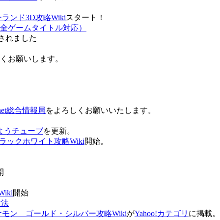
ンド3D攻略Wiki
スタート！
全ゲームタイトル対応）
されました
ろしくお願いします。
net総合情報局
をよろしくお願いいたします。
 おはようチューブ
を更新。
ラックホワイト攻略Wiki
開始。
。
開
ki
開始
方法
ケモン ゴールド・シルバー攻略Wiki
が
Yahoo!カテゴリ
に掲載。