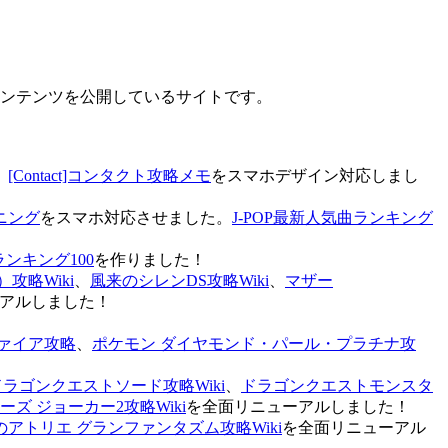
なコンテンツを公開しているサイトです。
、
[Contact]コンタクト攻略メモ
をスマホデザイン対応しまし
ニング
をスマホ対応させました。
J-POP最新人気曲ランキング
ランキング100
を作りました！
攻略Wiki
、
風来のシレンDS攻略Wiki
、
マザー
アルしました！
ァイア攻略
、
ポケモン ダイヤモンド・パール・プラチナ攻
ドラゴンクエストソード攻略Wiki
、
ドラゴンクエストモンスタ
ズ ジョーカー2攻略Wiki
を全面リニューアルしました！
のアトリエ グランファンタズム攻略Wiki
を全面リニューアル