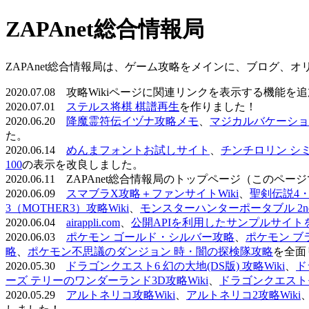
ZAPAnet総合情報局
ZAPAnet総合情報局は、ゲーム攻略をメインに、ブログ、
2020.07.08 攻略Wikiページに関連リンクを表示する機能
2020.07.01
ステルス将棋 棋譜再生
を作りました！
2020.06.20
降魔霊符伝イヅナ攻略メモ
、
マジカルバケーショ
た。
2020.06.14
めんまフォントお試しサイト
、
チンチロリン シ
100
の表示を改良しました。
2020.06.11 ZAPAnet総合情報局のトップページ（こ
2020.06.09
スマブラX攻略＋ファンサイトWiki
、
聖剣伝説4・D
3（MOTHER3）攻略Wiki
、
モンスターハンターポータブル 2nd 
2020.06.04
airappli.com
、
公開APIを利用したサンプルサイト
2020.06.03
ポケモン ゴールド・シルバー攻略
、
ポケモン ブ
略
、
ポケモン不思議のダンジョン 時・闇の探検隊攻略
を全面
2020.05.30
ドラゴンクエスト6 幻の大地(DS版) 攻略Wiki
、
ド
ーズ テリーのワンダーランド3D攻略Wiki
、
ドラゴンクエストモ
2020.05.29
アルトネリコ攻略Wiki
、
アルトネリコ2攻略Wiki