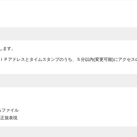
します。
ＩＰアドレスとタイムスタンプのうち、５分以内(変更可能)にアクセス
するファイル
用の正規表現