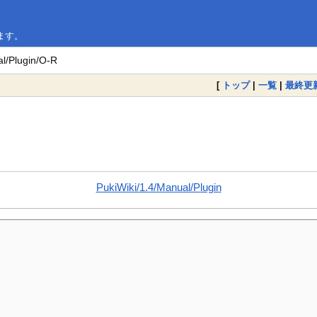
います。
l/Plugin/O-R
[
トップ
|
一覧
|
最終更
PukiWiki/1.4/Manual/Plugin