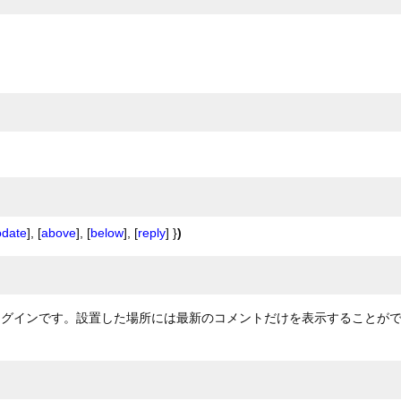
odate
], [
above
], [
below
], [
reply
] }
)
プラグインです。設置した場所には最新のコメントだけを表示することが