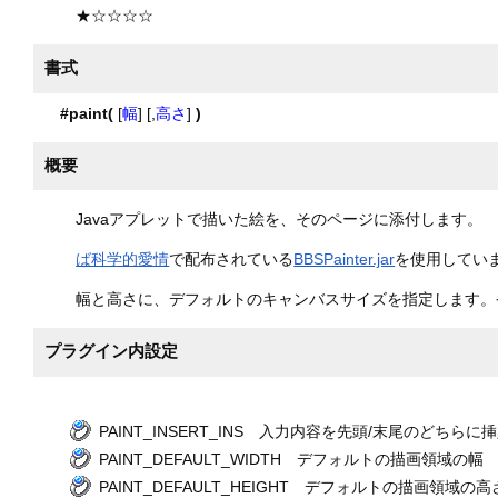
★☆☆☆☆
書式
#paint(
[
幅
] [,
高さ
]
)
概要
Javaアプレットで描いた絵を、そのページに添付します。
ば科学的愛情
で配布されている
BBSPainter.jar
を使用してい
幅と高さに、デフォルトのキャンバスサイズを指定します。省略
プラグイン内設定
PAINT_INSERT_INS 入力内容を先頭/末尾のどちらに
PAINT_DEFAULT_WIDTH デフォルトの描画領域の幅
PAINT_DEFAULT_HEIGHT デフォルトの描画領域の高