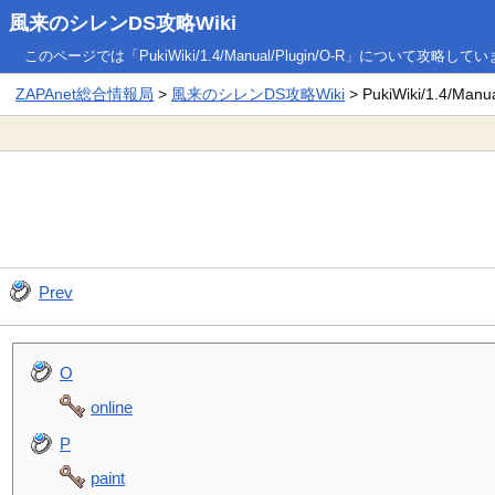
風来のシレンDS攻略Wiki
このページでは「PukiWiki/1.4/Manual/Plugin/O-R」について攻略して
ZAPAnet総合情報局
>
風来のシレンDS攻略Wiki
> PukiWiki/1.4/Manua
Prev
O
online
P
paint