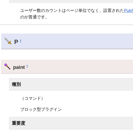
ユーザー数のカウントはページ単位でなく、設置された
Puki
のが普通です。
P
†
paint
†
種別
（コマンド）
ブロック型プラグイン
重要度