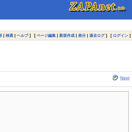
新
|
検索
|
ヘルプ
] [
ページ編集
|
新規作成
|
差分
|
過去ログ
] [
ログイン
]
Next