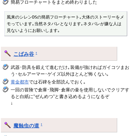
簡易フローチャートをまとめ終わりました
風来のシレンDSの簡易フローチャート｡大体のストーリーをメ
モっています｡当然ネタバレとなります｡ネタバレが嫌な人は
見ないようにお願いします｡ 
こばみ谷
†
武器･防具を鍛えて進むだけ｡装備が強ければガイコツまお
う･セルアーマー･ゲイズ以外ほとんど怖くない｡
黄金都市
では石碑を全部読んでおく｡
一回の冒険で倉庫･飛脚･倉庫の壷を使用しないでクリアす
ると白紙に"ぜんめつ"と書き込めるようになるぞ
↓
魔蝕虫の道
†