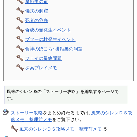
魔蝕虫の道
儀式の洞窟
死者の谷底
合成の壷発生イベント
ブフーの杖発生イベント
食神のほこら･掛軸裏の洞窟
フェイの最終問題
探索プレイメモ
風来のシレンDSの「ストーリー攻略」を編集するページで
す。
ストーリー攻略
をまとめ終わるまでは､
風来のシレンＤＳ攻
略メモ 整理前メモ
をご覧下さい｡
風来のシレンＤＳ攻略メモ 整理前メモ
５