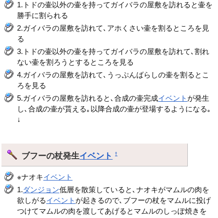
1.トドの壷以外の壷を持ってガイバラの屋敷を訪れると壷を
勝手に割られる
2.ガイバラの屋敷を訪れて､アホくさい壷を割るところを見
る
3.トドの壷以外の壷を持ってガイバラの屋敷を訪れて､割れ
ない壷を割ろうとするところを見る
4.ガイバラの屋敷を訪れて､うっぷんばらしの壷を割るとこ
ろを見る
5.ガイバラの屋敷を訪れると､合成の壷完成
イベント
が発生
し､合成の壷が貰える｡以降合成の壷が登場するようになる｡
↓
ブフーの杖発生
イベント
†
※ナオキ
イベント
1.
ダンジョン
低層を散策していると､ナオキがマムルの肉を
欲しがる
イベント
が起きるので､ブフーの杖をマムルに投げ
つけてマムルの肉を渡してあげるとマムルのしっぽ焼きを