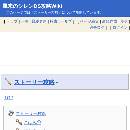
風来のシレンDS攻略Wiki
このページでは「ストーリー攻略」について攻略しています。
[
トップ
|
一覧
|
最終更新
|
検索
|
ヘルプ
] [
ページ編集
|
新規作成
|
差分
|
過去ログ
] [
ログイン
]
ストーリー攻略
†
TOP
ストーリー攻略
こばみ谷