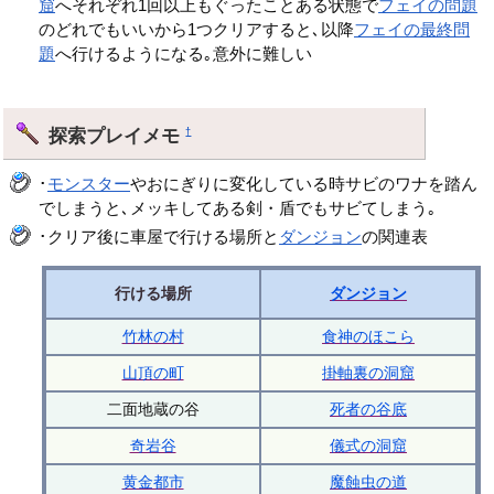
窟
へそれぞれ1回以上もぐったことある状態で
フェイの問題
のどれでもいいから1つクリアすると､以降
フェイの最終問
題
へ行けるようになる｡意外に難しい
探索プレイメモ
†
･
モンスター
やおにぎりに変化している時サビのワナを踏ん
でしまうと､メッキしてある剣・盾でもサビてしまう｡
･クリア後に車屋で行ける場所と
ダンジョン
の関連表
行ける場所
ダンジョン
竹林の村
食神のほこら
山頂の町
掛軸裏の洞窟
二面地蔵の谷
死者の谷底
奇岩谷
儀式の洞窟
黄金都市
魔蝕虫の道