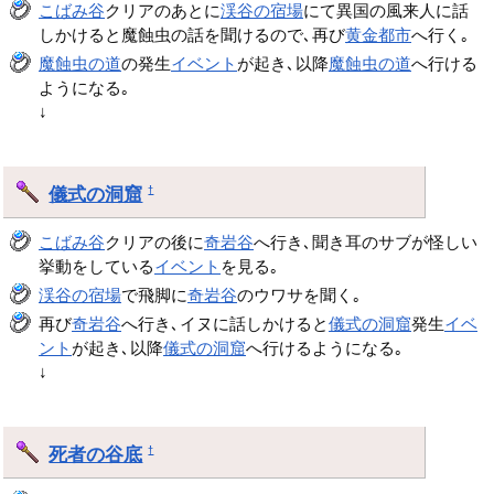
こばみ谷
クリアのあとに
渓谷の宿場
にて異国の風来人に話
しかけると魔蝕虫の話を聞けるので､再び
黄金都市
へ行く｡
魔蝕虫の道
の発生
イベント
が起き､以降
魔蝕虫の道
へ行ける
ようになる｡
↓
儀式の洞窟
†
こばみ谷
クリアの後に
奇岩谷
へ行き､聞き耳のサブが怪しい
挙動をしている
イベント
を見る｡
渓谷の宿場
で飛脚に
奇岩谷
のウワサを聞く｡
再び
奇岩谷
へ行き､イヌに話しかけると
儀式の洞窟
発生
イベ
ント
が起き､以降
儀式の洞窟
へ行けるようになる｡
↓
死者の谷底
†