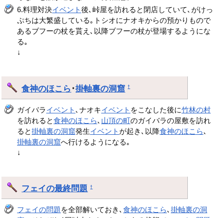
6.料理対決
イベント
後､峠屋を訪れると閉店していて､がけっ
ぷちは大繁盛している｡トシオにナオキからの預かりもので
あるブフーの杖を貰え､以降ブフーの杖が登場するようにな
る｡
↓
食神のほこら
･
掛軸裏の洞窟
†
ガイバラ
イベント
､ナオキ
イベント
をこなした後に
竹林の村
を訪れると
食神のほこら
､
山頂の町
のガイバラの屋敷を訪れ
ると
掛軸裏の洞窟
発生
イベント
が起き､以降
食神のほこら
､
掛軸裏の洞窟
へ行けるようになる｡
↓
フェイの最終問題
†
フェイの問題
を全部解いておき､
食神のほこら
､
掛軸裏の洞