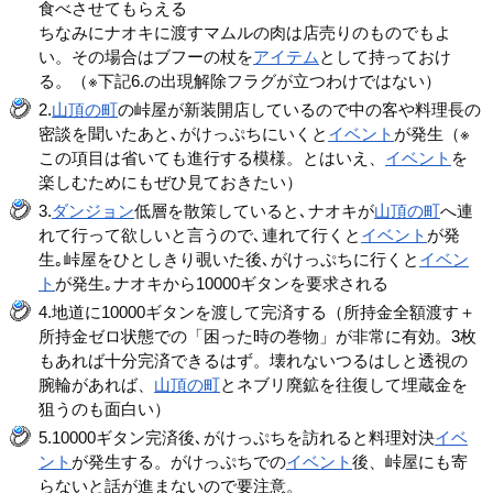
食べさせてもらえる
ちなみにナオキに渡すマムルの肉は店売りのものでもよ
い。その場合はブフーの杖を
アイテム
として持っておけ
る。（※下記6.の出現解除フラグが立つわけではない）
2.
山頂の町
の峠屋が新装開店しているので中の客や料理長の
密談を聞いたあと､がけっぷちにいくと
イベント
が発生（※
この項目は省いても進行する模様。とはいえ、
イベント
を
楽しむためにもぜひ見ておきたい）
3.
ダンジョン
低層を散策していると､ナオキが
山頂の町
へ連
れて行って欲しいと言うので､連れて行くと
イベント
が発
生｡峠屋をひとしきり覗いた後､がけっぷちに行くと
イベン
ト
が発生｡ナオキから10000ギタンを要求される
4.地道に10000ギタンを渡して完済する（所持金全額渡す＋
所持金ゼロ状態での「困った時の巻物」が非常に有効。3枚
もあれば十分完済できるはず。壊れないつるはしと透視の
腕輪があれば、
山頂の町
とネブリ廃鉱を往復して埋蔵金を
狙うのも面白い）
5.10000ギタン完済後､がけっぷちを訪れると料理対決
イベ
ント
が発生する。がけっぷちでの
イベント
後、峠屋にも寄
らないと話が進まないので要注意。