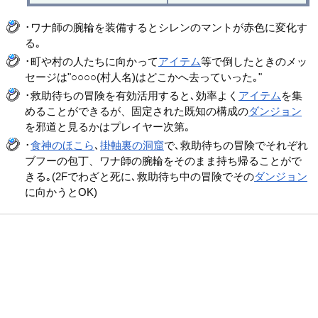
･ワナ師の腕輪を装備するとシレンのマントが赤色に変化す
る｡
･町や村の人たちに向かって
アイテム
等で倒したときのメッ
セージは"○○○○(村人名)はどこかへ去っていった｡"
･救助待ちの冒険を有効活用すると､効率よく
アイテム
を集
めることができるが、固定された既知の構成の
ダンジョン
を邪道と見るかはプレイヤー次第｡
･
食神のほこら
､
掛軸裏の洞窟
で､救助待ちの冒険でそれぞれ
ブフーの包丁、ワナ師の腕輪をそのまま持ち帰ることがで
きる｡(2Fでわざと死に､救助待ち中の冒険でその
ダンジョン
に向かうとOK)