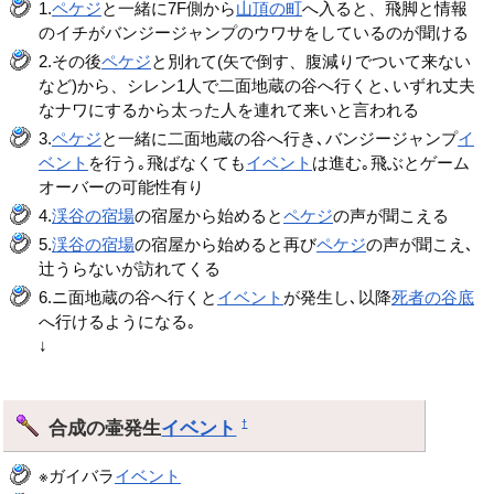
1.
ペケジ
と一緒に7F側から
山頂の町
へ入ると、飛脚と情報
のイチがバンジージャンプのウワサをしているのが聞ける
2.その後
ペケジ
と別れて(矢で倒す、腹減りでついて来ない
など)から、シレン1人で二面地蔵の谷へ行くと､いずれ丈夫
なナワにするから太った人を連れて来いと言われる
3.
ペケジ
と一緒に二面地蔵の谷へ行き､バンジージャンプ
イ
ベント
を行う｡飛ばなくても
イベント
は進む｡飛ぶとゲーム
オーバーの可能性有り
4.
渓谷の宿場
の宿屋から始めると
ペケジ
の声が聞こえる
5.
渓谷の宿場
の宿屋から始めると再び
ペケジ
の声が聞こえ､
辻うらないが訪れてくる
6.ニ面地蔵の谷へ行くと
イベント
が発生し､以降
死者の谷底
へ行けるようになる｡
↓
合成の壷発生
イベント
†
※ガイバラ
イベント