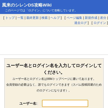
風来のシレンDS攻略Wiki
このページでは「ログイン」について攻略しています。
[
トップ
|
一覧
|
最終更新
|
検索
|
ヘルプ
] [
ページ編集
|
新規作成
|
差分
|
過去ログ
] [
ログイン
]
ユーザー名とログイン名を入力してログインして
ください。
ユーザー名とログイン名はWikiトップページに書いてあります。
会員登録の必要はなく、誰でもログインできます（スパム投稿回避のため
のログインになります）。
ユーザー名: