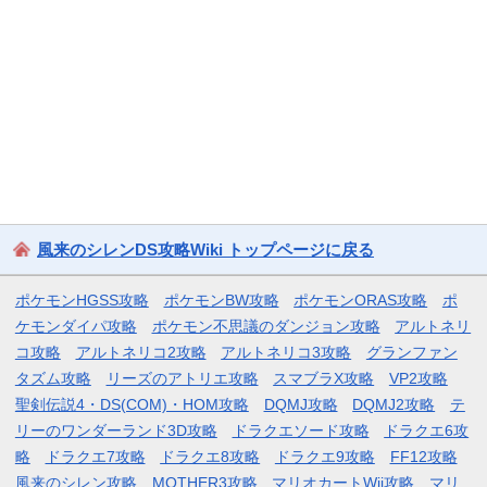
風来のシレンDS攻略Wiki トップページに戻る
ポケモンHGSS攻略
ポケモンBW攻略
ポケモンORAS攻略
ポ
ケモンダイパ攻略
ポケモン不思議のダンジョン攻略
アルトネリ
コ攻略
アルトネリコ2攻略
アルトネリコ3攻略
グランファン
タズム攻略
リーズのアトリエ攻略
スマブラX攻略
VP2攻略
聖剣伝説4・DS(COM)・HOM攻略
DQMJ攻略
DQMJ2攻略
テ
リーのワンダーランド3D攻略
ドラクエソード攻略
ドラクエ6攻
略
ドラクエ7攻略
ドラクエ8攻略
ドラクエ9攻略
FF12攻略
風来のシレン攻略
MOTHER3攻略
マリオカートWii攻略
マリ