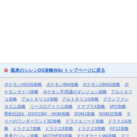
風来のシレンDS攻略Wiki トップページに戻る
ポケモンHGSS攻略
ポケモンBW攻略
ポケモンORAS攻略
ポ
ケモンダイパ攻略
ポケモン不思議のダンジョン攻略
アルトネリ
コ攻略
アルトネリコ2攻略
アルトネリコ3攻略
グランファン
タズム攻略
リーズのアトリエ攻略
スマブラX攻略
VP2攻略
聖剣伝説4・DS(COM)・HOM攻略
DQMJ攻略
DQMJ2攻略
テ
リーのワンダーランド3D攻略
ドラクエソード攻略
ドラクエ6攻
略
ドラクエ7攻略
ドラクエ8攻略
ドラクエ9攻略
FF12攻略
風来のシレン攻略
MOTHER3攻略
マリオカートWii攻略
マリ