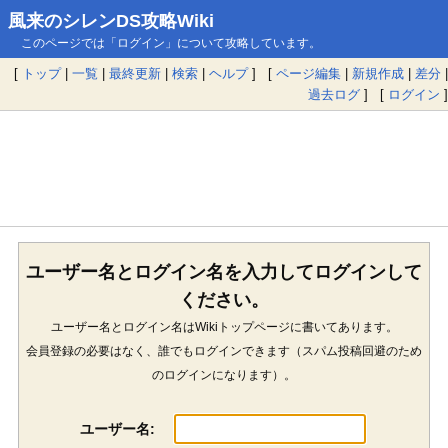
風来のシレンDS攻略Wiki
このページでは「ログイン」について攻略しています。
[
トップ
|
一覧
|
最終更新
|
検索
|
ヘルプ
] [
ページ編集
|
新規作成
|
差分
|
過去ログ
] [
ログイン
]
ユーザー名とログイン名を入力してログインして
ください。
ユーザー名とログイン名はWikiトップページに書いてあります。
会員登録の必要はなく、誰でもログインできます（スパム投稿回避のため
のログインになります）。
ユーザー名: