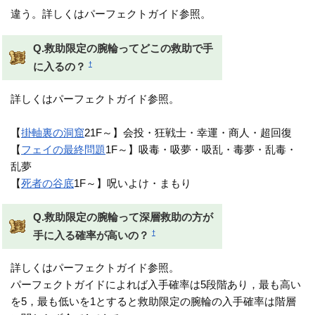
違う。詳しくはパーフェクトガイド参照。
Q.救助限定の腕輪ってどこの救助で手
†
に入るの？
詳しくはパーフェクトガイド参照。
【
掛軸裏の洞窟
21F～】会投・狂戦士・幸運・商人・超回復
【
フェイの最終問題
1F～】吸毒・吸夢・吸乱・毒夢・乱毒・
乱夢
【
死者の谷底
1F～】呪いよけ・まもり
Q.救助限定の腕輪って深層救助の方が
†
手に入る確率が高いの？
詳しくはパーフェクトガイド参照。
パーフェクトガイドによれば入手確率は5段階あり，最も高い
を5，最も低いを1とすると救助限定の腕輪の入手確率は階層