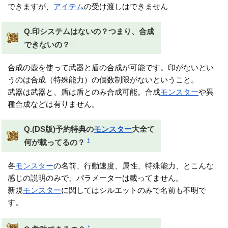
できますが、
アイテム
の受け渡しはできません
Q.印システムはないの？つまり、合成
†
できないの？
合成の壺を使って武器と盾の合成が可能です。印がないとい
うのは合成（特殊能力）の個数制限がないということ。
武器は武器と、盾は盾とのみ合成可能。合成
モンスター
や異
種合成などは有りません。
Q.(DS版)予約特典の
モンスター
大全て
†
何が載ってるの？
各
モンスター
の名前、行動速度、属性、特殊能力、とこんな
感じの説明のみで、パラメーターは載ってません。
新規
モンスター
に関してはシルエットのみで名前も不明で
す。
†