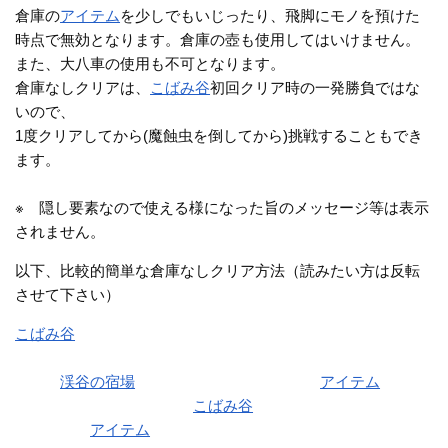
倉庫の
アイテム
を少しでもいじったり、飛脚にモノを預けた
時点で無効となります。倉庫の壺も使用してはいけません。
また、大八車の使用も不可となります。
倉庫なしクリアは、
こばみ谷
初回クリア時の一発勝負ではな
いので、
1度クリアしてから(魔蝕虫を倒してから)挑戦することもでき
ます。
※ 隠し要素なので使える様になった旨のメッセージ等は表示
されません。
以下、比較的簡単な倉庫なしクリア方法（読みたい方は反転
させて下さい）
こばみ谷
を倉庫・大八車を使って構わないので1回普通にクリ
アする
その後
渓谷の宿場
に戻されてから(クリア時の
アイテム
を持っ
たまま)1度も倉庫を使わず
こばみ谷
をクリアする
クリア時の
アイテム
(剣や盾)を持っているので、簡単にクリア