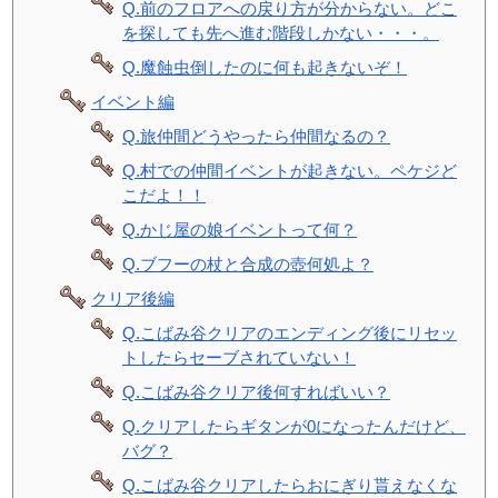
Q.前のフロアへの戻り方が分からない。どこ
を探しても先へ進む階段しかない・・・。
Q.魔蝕虫倒したのに何も起きないぞ！
イベント編
Q.旅仲間どうやったら仲間なるの？
Q.村での仲間イベントが起きない。ペケジど
こだよ！！
Q.かじ屋の娘イベントって何？
Q.ブフーの杖と合成の壺何処よ？
クリア後編
Q.こばみ谷クリアのエンディング後にリセッ
トしたらセーブされていない！
Q.こばみ谷クリア後何すればいい？
Q.クリアしたらギタンが0になったんだけど、
バグ？
Q.こばみ谷クリアしたらおにぎり貰えなくな