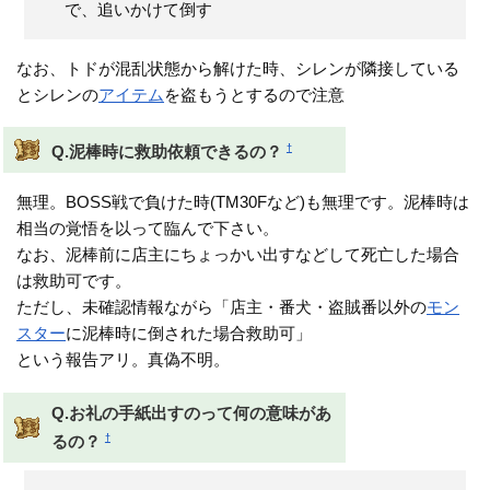
で、追いかけて倒す
なお、トドが混乱状態から解けた時、シレンが隣接している
とシレンの
アイテム
を盗もうとするので注意
†
Q.泥棒時に救助依頼できるの？
無理。BOSS戦で負けた時(TM30Fなど)も無理です。泥棒時は
相当の覚悟を以って臨んで下さい。
なお、泥棒前に店主にちょっかい出すなどして死亡した場合
は救助可です。
ただし、未確認情報ながら「店主・番犬・盗賊番以外の
モン
スター
に泥棒時に倒された場合救助可」
という報告アリ。真偽不明。
Q.お礼の手紙出すのって何の意味があ
†
るの？