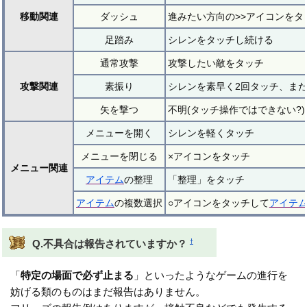
移動関連
ダッシュ
進みたい方向の>>アイコンをタ
足踏み
シレンをタッチし続ける
通常攻撃
攻撃したい敵をタッチ
攻撃関連
素振り
シレンを素早く2回タッチ、ま
矢を撃つ
不明(タッチ操作ではできない?)
メニューを開く
シレンを軽くタッチ
メニューを閉じる
×アイコンをタッチ
メニュー関連
アイテム
の整理
「整理」をタッチ
アイテム
の複数選択
○アイコンをタッチして
アイテ
†
Q.不具合は報告されていますか？
「
特定の場面で必ず止まる
」といったようなゲームの進行を
妨げる類のものはまだ報告はありません。