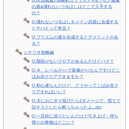
Q.火迅風魔刀&秘剣カブラステギ&ラセン風魔
の盾&壊れないつるはしはどこで入手する
の？
Q.壊れないつるはしをメイン武器に合成する
とヤバイって本当？
Q.プリズムの盾を合成するとデメリットがあ
る？
シナリオ攻略編
Q.階段がないフロアがあるんだけどバグ？
Q.今、レベルが○○で装備が○○なんですけどこ
ばみ谷クリアできますか？
Q.初心者なんだけど、どうやってこばみ谷ク
リアすればいい？
Q.犬におにぎり投げたら2ダメージで、慌てて
話そうとしたら斬っちゃったよ...orz
Q.一旦街に戻りたいんだけど引き上げ・持ち
帰りの巻物はどこに？