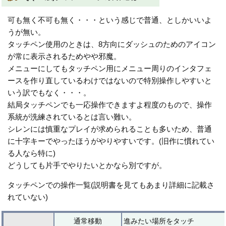
可も無く不可も無く・・・という感じで普通、としかいいよ
うが無い。
タッチペン使用のときは、8方向にダッシュのためのアイコン
が常に表示されるためやや邪魔。
メニューにしてもタッチペン用にメニュー周りのインタフェ
ースを作り直しているわけではないので特別操作しやすいと
いう訳でもなく・・・。
結局タッチペンでも一応操作できますよ程度のもので、操作
系統が洗練されているとは言い難い。
シレンには慎重なプレイが求められることも多いため、普通
に十字キーでやったほうがやりやすいです。(旧作に慣れてい
る人なら特に)
どうしても片手でやりたいとかなら別ですが。
タッチペンでの操作一覧(説明書を見てもあまり詳細に記載さ
れていない)
通常移動
進みたい場所をタッチ