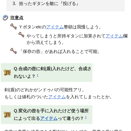
拾ったギタンを敵に『投げる』
注意点
Ｙボタンetcの
アイテム
整頓は我慢しよう。
やってしまうと所持ギタンに加算されて
アイテム
欄
から消えてしまう。
「保存の壺」があれば入れることで可能。
Q.合成の壺に剣(盾)入れたけど、合成さ
†
れないよ？
剣(盾)のどれかがンドゥバの可能性アリ。
もしくは値札のついた
アイテム
を入れてしまったとか。
Q.変化の壺を手に入れたけど使う場所
†
によって出る
アイテム
って違うの？