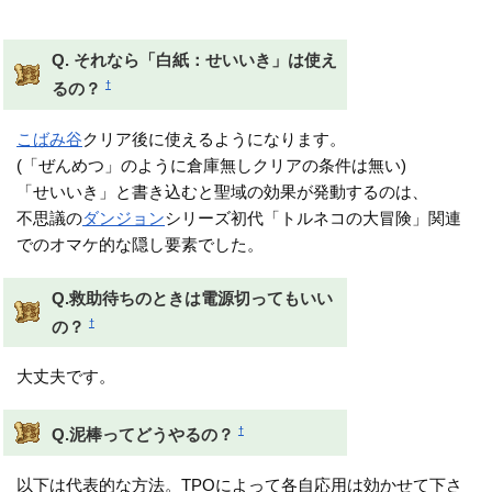
できるはず
Q. それなら「白紙：せいいき」は使え
†
るの？
こばみ谷
クリア後に使えるようになります。
(「ぜんめつ」のように倉庫無しクリアの条件は無い)
「せいいき」と書き込むと聖域の効果が発動するのは、
不思議の
ダンジョン
シリーズ初代「トルネコの大冒険」関連
でのオマケ的な隠し要素でした。
Q.救助待ちのときは電源切ってもいい
†
の？
大丈夫です。
†
Q.泥棒ってどうやるの？
以下は代表的な方法。TPOによって各自応用は効かせて下さ