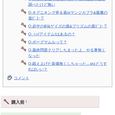
調べたけど無い
Q.キグニキング斧＆盾orマンジカブラ&風魔の
盾ﾄﾞｺｰ？
Q.必中の剣&ゲイズの盾&プリズムの盾ﾄﾞｺｰ？
Q. ○○(アイテム)はあるの？
Q.ボーグマムルって？
Q.最終問題クリアしちまったよ、やる事無く
なった
Q.鍛え上げた装備無くしちゃった…orzどうす
ればいい？
コメント
購入前
†