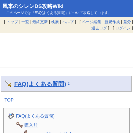
風来のシレンDS攻略Wiki
このページでは「FAQ(よくある質問)」について攻略しています。
[
トップ
|
一覧
|
最終更新
|
検索
|
ヘルプ
] [
ページ編集
|
新規作成
|
差分
|
過去ログ
] [
ログイン
]
FAQ(よくある質問)
†
TOP
FAQ(よくある質問)
購入前