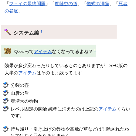
「
フェイの最終問題
」「
魔蝕虫の道
」「
儀式の洞窟
」「
死者
の谷底
」
システム編
†
†
Q.○○って
アイテム
なくなってるよね？
効果が多少変わったりしているものもありますが、SFC版の
大半の
アイテム
はそのまま残ってます
分裂の壺
山彦の盾
壺増大の巻物
レベル固定の腕輪 純粋に消えたのは上記の
アイテム
くらい
です。
持ち帰り・引き上げの巻物や高飛び草などは削除されたわ
けではなく元からありません。