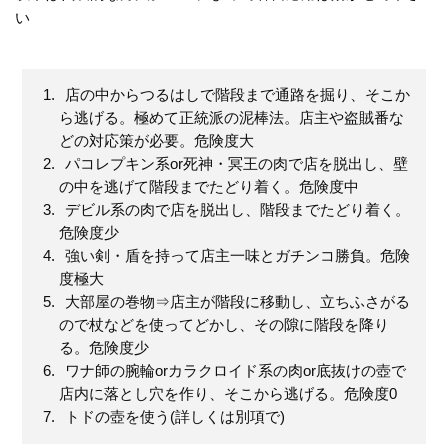
い
店の中からつるはしで階段まで通路を掘り、そこか
ら逃げる。極めて正統派の泥棒法。店主や盗賊番な
どの対応策が必要。危険度大
パコレプキン系or死神・冥王の肉で店を脱出し、壁
の中を逃げて階段までたどり着く。危険度中
デビル系の肉で店を脱出し、階段までたどり着く。
危険度少
強い剣・盾を持って店主一味とガチンコ勝負。危険
度極大
大部屋の巻物⇒店主が階段に移動し、立ちふさがる
ので杖などを使ってどかし、その隙に階段を降り
る。危険度少
ワナ師の腕輪orカラクロイド系の肉or底抜けの壺で
店内に落とし穴を作り、そこから逃げる。危険度0
トドの壺を使う(詳しくは別項で)