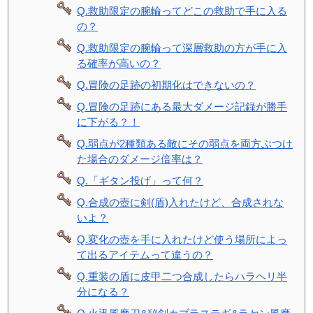
Q.救助限定の腕輪ってどこの救助で手に入る
の？
Q.救助限定の腕輪って深層救助の方が手に入
る確率が高いの？
Q.冒険の足跡の初期化はできないの？
Q.冒険の足跡にある最大ダメージ記録が勝手
に下がる？！
Q.弱点が2種類ある敵にその弱点を両方ぶつけ
た場合のダメージ倍率は？
Q.「ギタン投げ」って何？
Q.合成の壺に剣(盾)入れたけど、合成されな
いよ？
Q.変化の壺を手に入れたけど使う場所によっ
て出るアイテムって違うの？
Q.重装の盾に皮甲二つ合成したらハラヘリ半
分になる？