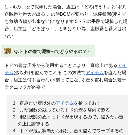
1.～4.の手段で泥棒した場合、店主は「どろぼう！」と叫び、
盗賊番と番犬が出る この時BGMが変わり，泥棒状態(死んで
も救助依頼が出来ない)になります 5.～7.の手段で泥棒した場
合、店主は「どろぼう！」と叫ばない為、盗賊番と番犬は出
ない
†
Q.トドの壺で泥棒ってどうやるの？
トドの壺は店外から使用することにより、直線上にある
アイ
テム
(壺以外)を盗んでこれる この方法で
アイテム
を盗んだ場
合，店主は何も言わない(襲ってこない) 壺を盗む場合は若干
テクニックが必要で
盗みたい壺以外の
アイテム
を拾っておく
まだ回数の残っているトドの壺を店内で割る
混乱状態のぬすっトドが出現するので、盗みたい壺
の上に誘導する
トドが混乱状態から解け、壺を盗んでワープするの