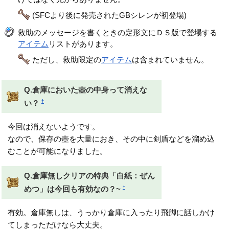
(SFCより後に発売されたGBシレンが初登場)
救助のメッセージを書くときの定形文にＤＳ版で登場する
アイテム
リストがあります。
ただし、救助限定の
アイテム
は含まれていません。
Q.倉庫においた壺の中身って消えな
†
い？
今回は消えないようです。
なので、保存の壺を大量におき、その中に剣盾などを溜め込
むことが可能になりました。
Q.倉庫無しクリアの特典「白紙：ぜん
†
めつ」は今回も有効なの？~
有効。倉庫無しは、うっかり倉庫に入ったり飛脚に話しかけ
てしまっただけなら大丈夫。