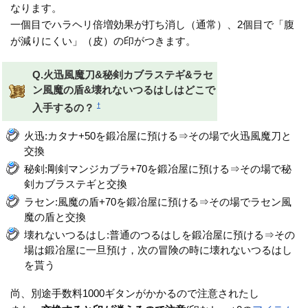
なります。
一個目でハラヘリ倍増効果が打ち消し（通常）、2個目で「腹
が減りにくい」（皮）の印がつきます。
Q.火迅風魔刀&秘剣カブラステギ&ラセ
ン風魔の盾&壊れないつるはしはどこで
†
入手するの？
火迅:カタナ+50を鍛冶屋に預ける⇒その場で火迅風魔刀と
交換
秘剣:剛剣マンジカブラ+70を鍛冶屋に預ける⇒その場で秘
剣カブラステギと交換
ラセン:風魔の盾+70を鍛冶屋に預ける⇒その場でラセン風
魔の盾と交換
壊れないつるはし:普通のつるはしを鍛冶屋に預ける⇒その
場は鍛冶屋に一旦預け，次の冒険の時に壊れないつるはし
を貰う
尚、別途手数料1000ギタンがかかるので注意されたし