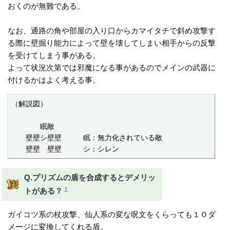
おくのが無難である。
なお、通路の角や部屋の入り口からカマイタチで斜め攻撃す
る際に壁掘り能力によって壁を壊してしまい相手からの反撃
を受けてしまう事がある。
よって状況次第では邪魔になる事があるのでメインの武器に
付けるかはよく考える事。
（解説図）

　　　　眠敵　　　　

　　壁壁シ壁壁　　　眠：無力化されている敵

　　壁壁　壁壁　　　シ：シレン
Q.プリズムの盾を合成するとデメリッ
†
トがある？
ガイコツ系の杖攻撃、仙人系の変な呪文をくらっても１０ダ
メージに変換してくれる盾。