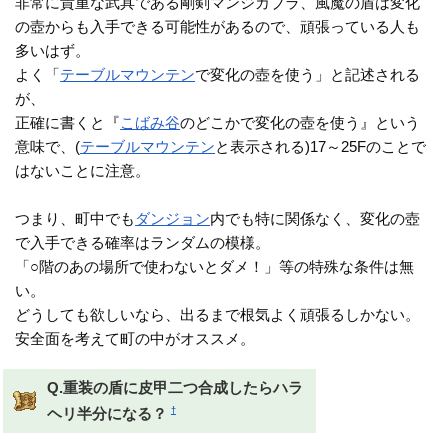
非常に貴重な武具である剛剣マンジカブラ、風魔の盾は変化
の壺からも入手できる可能性があるので、頑張っている人も
多いはず。
よく「
テーブルマウンテン
で変化の壺を使う」と記述される
が、
正確に書くと『
こばみ谷
のどこかで変化の壺を使う』という
意味で、(
テーブルマウンテン
と表示される)17～25Fのことで
はないことに注意。
つまり、町中でも
ダンジョン
内でも特に関係なく、変化の壺
で入手できる確率はランダムの模様。
「○階のあの場所で使わないとダメ！」等の特殊な条件は無
い。
どうしても欲しいなら、出るまで根気よく頑張るしかない。
安全面を考えて町の中がオススメ。
Q.重装の盾に皮甲二つ合成したらハラ
†
ヘリ半分になる？