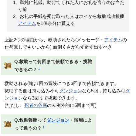
単純に礼儀。助けてくれた人にお礼を言うのは当た
り前
お礼の手紙を受け取った人はホイから救助成功報酬
アイテム
を1個余分に貰える
上記2つの理由から、救助されたら(メッセージ・
アイテム
の
付与無しでもいいから) 面倒くさがらず必ず出すべき
Q.救助って何回まで依頼できる・挑戦
†
できるの？
救助される側は1回の冒険につき3回まで依頼できます。
救助する側は持ち込み不可
ダンジョン
なら5回，持ち込み可
ダ
ンジョン
なら3回まで挑戦できます。
(ただし、
死者の谷底
のみ例外的に5回まで可)
Q.救助報酬って
ダンジョン
・階層によ
†
って違うの？