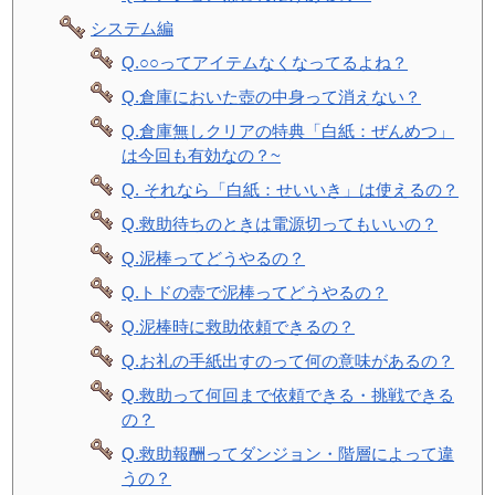
システム編
Q.○○ってアイテムなくなってるよね？
Q.倉庫においた壺の中身って消えない？
Q.倉庫無しクリアの特典「白紙：ぜんめつ」
は今回も有効なの？~
Q. それなら「白紙：せいいき」は使えるの？
Q.救助待ちのときは電源切ってもいいの？
Q.泥棒ってどうやるの？
Q.トドの壺で泥棒ってどうやるの？
Q.泥棒時に救助依頼できるの？
Q.お礼の手紙出すのって何の意味があるの？
Q.救助って何回まで依頼できる・挑戦できる
の？
Q.救助報酬ってダンジョン・階層によって違
うの？