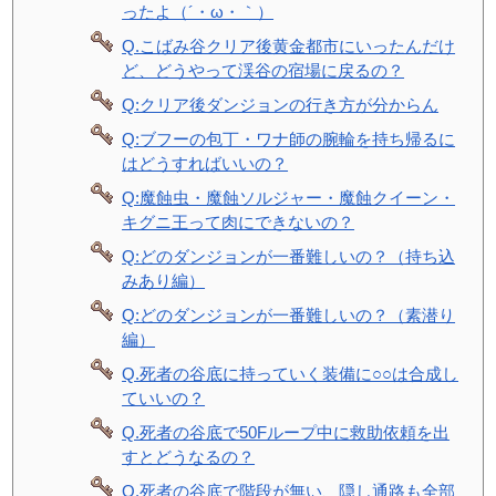
ったよ（´・ω・｀）
Q.こばみ谷クリア後黄金都市にいったんだけ
ど、どうやって渓谷の宿場に戻るの？
Q:クリア後ダンジョンの行き方が分からん
Q:ブフーの包丁・ワナ師の腕輪を持ち帰るに
はどうすればいいの？
Q:魔蝕虫・魔蝕ソルジャー・魔蝕クイーン・
キグニ王って肉にできないの？
Q:どのダンジョンが一番難しいの？（持ち込
みあり編）
Q:どのダンジョンが一番難しいの？（素潜り
編）
Q.死者の谷底に持っていく装備に○○は合成し
ていいの？
Q.死者の谷底で50Fループ中に救助依頼を出
すとどうなるの？
Q.死者の谷底で階段が無い、隠し通路も全部