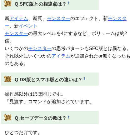
†
Q.SFC版との相違点は？
新
アイテム
、新罠、
モンスター
のエフェクト、新
モンスタ
ー
、新
イベント
モンスター
の最大レベルを4にするなど、ボリュームは約2
倍。
いくつかの
モンスター
の思考パターンもSFC版とは異なる。
それ以外にいくつかの
アイテム
が追加されたor無くなったも
のもある。
†
Q.DS版とスマホ版との違いは？
操作感以外はほぼ同じです。
「見渡す」コマンドが追加されています。
†
Q.セーブデータの数は？
ひとつだけです。