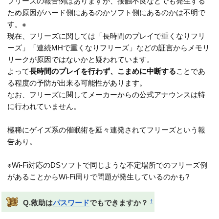
フリーズの報告例はありますが、接触不良などでも発生する
ため原因がハード側にあるのかソフト側にあるのかは不明で
す。※
現在、フリーズに関しては「長時間のプレイで重くなりフリ
ーズ」「連続MHで重くなりフリーズ」などの証言からメモリ
リークが原因ではないかと疑われています。
よって
長時間のプレイを行わず、こまめに中断する
ことであ
る程度の予防が出来る可能性があります。
なお、フリーズに関してメーカーからの公式アナウンスは特
に行われていません。
極稀にゲイズ系の催眠術を延々連発されてフリーズという報
告あり。
※Wi-Fi対応のDSソフトで同じような不定場所でのフリーズ例
があることからWi-Fi周りで問題が発生しているのかも?
†
Q.救助は
パスワード
でもできますか？