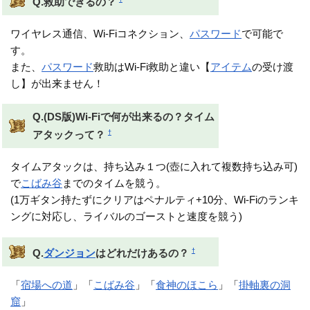
Q.救助できるの？
ワイヤレス通信、Wi-Fiコネクション、
パスワード
で可能で
す。
また、
パスワード
救助はWi-Fi救助と違い【
アイテム
の受け渡
し】が出来ません！
Q.(DS版)Wi-Fiで何が出来るの？タイム
†
アタックって？
タイムアタックは、持ち込み１つ(壺に入れて複数持ち込み可)
で
こばみ谷
までのタイムを競う。
(1万ギタン持たずにクリアはペナルティ+10分、Wi-Fiのランキ
ングに対応し、ライバルのゴーストと速度を競う)
†
Q.
ダンジョン
はどれだけあるの？
「
宿場への道
」「
こばみ谷
」「
食神のほこら
」「
掛軸裏の洞
窟
」