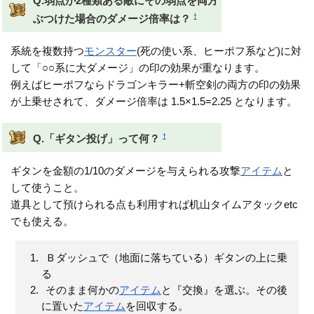
Q.弱点が2種類ある敵にその弱点を両方
†
ぶつけた場合のダメージ倍率は？
系統を複数持つ
モンスター
(死の使い系、ヒーポフ系など)に対
して「○○系に大ダメージ」の印の効果が重なります。
例えばヒーポフならドラゴンキラー+斬空剣の両方の印の効果
が上乗せされて、ダメージ倍率は 1.5×1.5=2.25 となります。
†
Q.「ギタン投げ」って何？
ギタンを金額の1/10のダメージを与えられる攻撃
アイテム
と
して使うこと。
道具として預けられる点も利用すれば机山タイムアタックetc
でも使える。
Ｂダッシュで（地面に落ちている）ギタンの上に乗
る
そのまま何かの
アイテム
と『交換』を選ぶ。その後
に置いた
アイテム
を回収する。