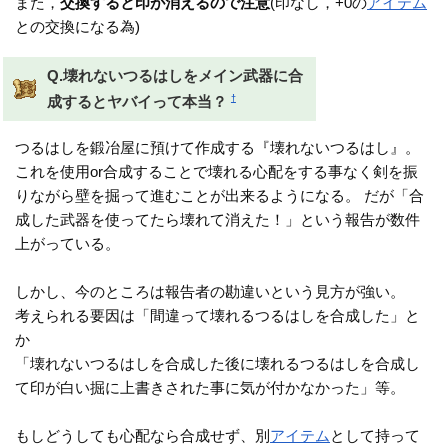
また，
交換すると印が消えるので注意
(印なし，+0の
アイテム
との交換になる為)
Q.壊れないつるはしをメイン武器に合
†
成するとヤバイって本当？
つるはしを鍛冶屋に預けて作成する『壊れないつるはし』。
これを使用or合成することで壊れる心配をする事なく剣を振
りながら壁を掘って進むことが出来るようになる。 だが「合
成した武器を使ってたら壊れて消えた！」という報告が数件
上がっている。
しかし、今のところは報告者の勘違いという見方が強い。
考えられる要因は「間違って壊れるつるはしを合成した」と
か
「壊れないつるはしを合成した後に壊れるつるはしを合成し
て印が白い掘に上書きされた事に気が付かなかった」等。
もしどうしても心配なら合成せず、別
アイテム
として持って