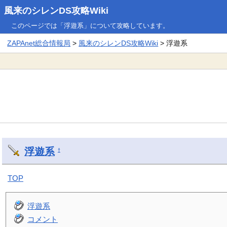
風来のシレンDS攻略Wiki
このページでは「浮遊系」について攻略しています。
ZAPAnet総合情報局
>
風来のシレンDS攻略Wiki
> 浮遊系
浮遊系
†
TOP
浮遊系
コメント