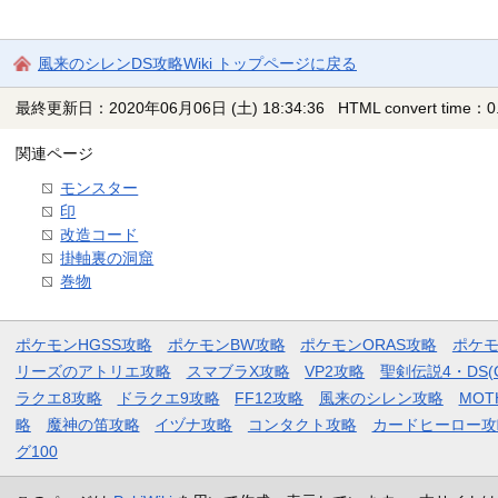
風来のシレンDS攻略Wiki トップページに戻る
最終更新日：2020年06月06日 (土) 18:34:36
HTML convert time：0.
関連ページ
モンスター
印
改造コード
掛軸裏の洞窟
巻物
ポケモンHGSS攻略
ポケモンBW攻略
ポケモンORAS攻略
ポケ
リーズのアトリエ攻略
スマブラX攻略
VP2攻略
聖剣伝説4・DS(
ラクエ8攻略
ドラクエ9攻略
FF12攻略
風来のシレン攻略
MOT
略
魔神の笛攻略
イヅナ攻略
コンタクト攻略
カードヒーロー攻
グ100