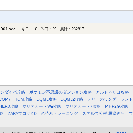
001 sec.
今日：10 昨日：29 累計：232817
モンダイパ攻略
ポケモン不思議のダンジョン攻略
アルトネリコ攻略
COM)・HOM攻略
DQMJ攻略
DQMJ2攻略
テリーのワンダーランド
HER3攻略
マリオカートWii攻略
マリオカート7攻略
MHP2G攻略
略
ZAPAブログ2.0
色読みトレーニング
ステルス将棋 棋譜再生