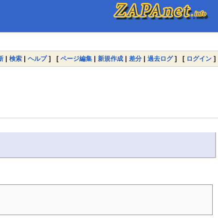
新
|
検索
|
ヘルプ
] [
ページ編集
|
新規作成
|
差分
|
過去ログ
] [
ログイン
]