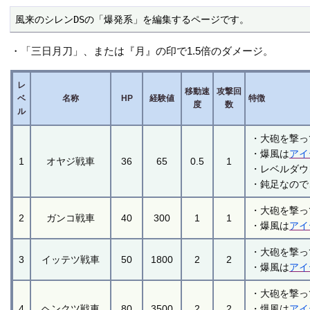
風来のシレンDSの「爆発系」を編集するページです。
・「三日月刀」、または『月』の印で1.5倍のダメージ。
レ
移動速
攻撃回
ベ
名称
HP
経験値
特徴
度
数
ル
・大砲を撃っ
・爆風は
アイ
1
オヤジ戦車
36
65
0.5
1
・レベルダウ
・鈍足なので
・大砲を撃っ
2
ガンコ戦車
40
300
1
1
・爆風は
アイ
・大砲を撃っ
3
イッテツ戦車
50
1800
2
2
・爆風は
アイ
・大砲を撃っ
4
ヘンクツ戦車
80
3500
2
2
・爆風は
アイ