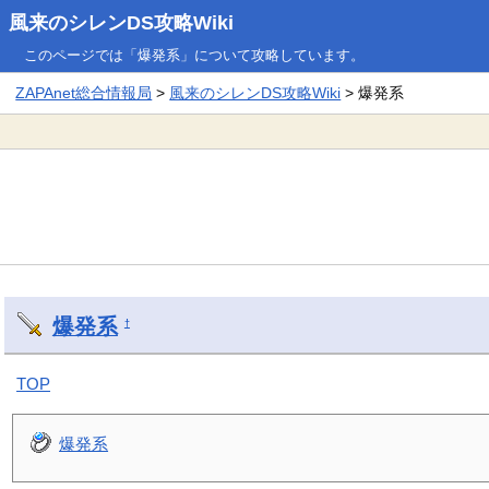
風来のシレンDS攻略Wiki
このページでは「爆発系」について攻略しています。
ZAPAnet総合情報局
>
風来のシレンDS攻略Wiki
> 爆発系
爆発系
†
TOP
爆発系