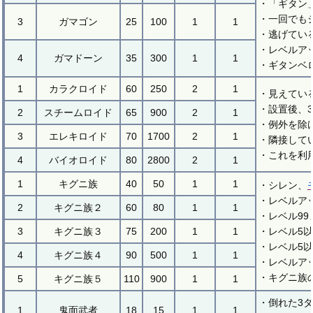
・「ギタン
・一回でも
3
ガマゴン
25
100
1
1
・逃げてい
・レベルア
4
ガマドーン
35
300
1
1
・ギタンベ
1
カラクロイド
60
250
2
1
・見えてい
・設置後、
2
スチームロイド
65
900
2
1
・例外を除
3
エレキロイド
70
1700
2
1
・隣接して
・これを利
4
バイオロイド
80
2800
2
1
1
キグニ族
40
50
1
1
・シレン、
・レベルア
2
キグニ族２
60
80
1
1
・レベル99
3
キグニ族３
75
200
1
1
・レベル5
・レベル5
4
キグニ族４
90
500
1
1
・レベルア
・キグニ族
5
キグニ族５
110
900
1
1
・倒れた3
1
鬼面武者
18
15
1
1