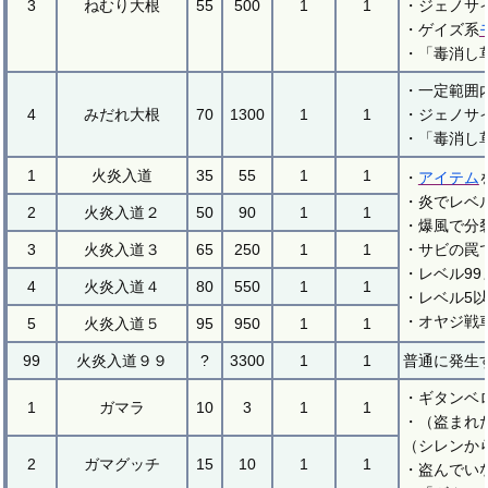
3
ねむり大根
55
500
1
1
・ジェノサ
・ゲイズ系
・「毒消し
・一定範囲
4
みだれ大根
70
1300
1
1
・ジェノサ
・「毒消し
1
火炎入道
35
55
1
1
・
アイテム
・炎でレベ
2
火炎入道２
50
90
1
1
・爆風で分
3
火炎入道３
65
250
1
1
・サビの罠
・レベル99
4
火炎入道４
80
550
1
1
・レベル5
・オヤジ戦
5
火炎入道５
95
950
1
1
99
火炎入道９９
?
3300
1
1
普通に発生
・ギタンベ
1
ガマラ
10
3
1
1
・（盗まれ
（シレンか
2
ガマグッチ
15
10
1
1
・盗んでい