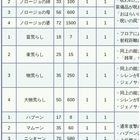
・呪われた
2
ノロージョの姉
33
100
1
1
装備品が呪
3
ノロージョの母
56
600
1
1
「おはらい
・呪いの罠
4
ノロージョの婆
72
1500
1
1
・フロアに
1
畠荒らし
18
7
1
1
・射程距離
・同上の能
2
壷荒らし
25
15
1
1
・「雑草」
・同上の能
3
物荒らし
35
250
1
1
・シレンが
・ジェノサ
・同上の能
4
大物荒らし
50
600
1
1
・シレンが
・ジェノサ
1
ハブーン
17
8
1
1
・通常攻撃
2
マムーン
35
60
1
1
・ハブーン
3
ニシキーン
70
580
1
1