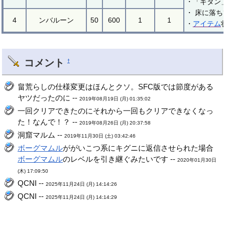
・「ギタン
・ 床に落
4
ンバルーン
50
600
1
1
・
アイテム
コメント
†
畠荒らしの仕様変更はほんとクソ。SFC版では節度がある
ヤツだったのに --
2019年08月19日 (月) 01:35:02
一回クリアできたのにそれから一回もクリアできなくなっ
た！なんで！？ --
2019年08月26日 (月) 20:37:58
洞窟マルム --
2019年11月30日 (土) 03:42:46
ボーグマムル
ががいこつ系にキグニに返信させられた場合
ボーグマムル
のレベルを引き継ぐみたいです --
2020年01月30日
(木) 17:09:50
QCNI --
2025年11月24日 (月) 14:14:26
QCNI --
2025年11月24日 (月) 14:14:29