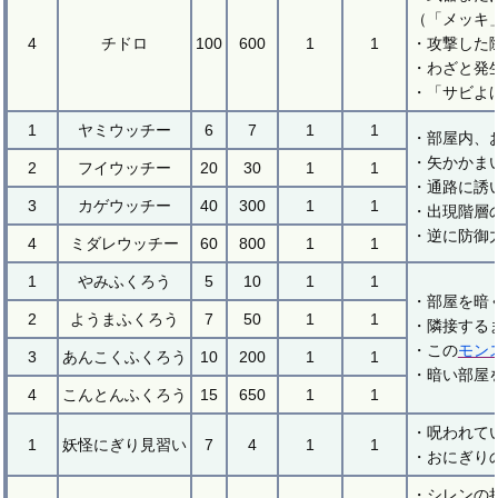
（「メッキ
4
チドロ
100
600
1
1
・攻撃した
・わざと発
・「サビよ
1
ヤミウッチー
6
7
1
1
・部屋内、
・矢かかま
2
フイウッチー
20
30
1
1
・通路に誘
3
カゲウッチー
40
300
1
1
・出現階層
・逆に防御
4
ミダレウッチー
60
800
1
1
1
やみふくろう
5
10
1
1
・部屋を暗
2
ようまふくろう
7
50
1
1
・隣接する
・この
モン
3
あんこくふくろう
10
200
1
1
・暗い部屋
4
こんとんふくろう
15
650
1
1
・呪われて
1
妖怪にぎり見習い
7
4
1
1
・おにぎり
・シレンの