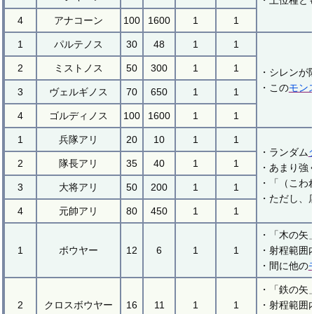
・上位種と
4
アナコーン
100
1600
1
1
1
パルテノス
30
48
1
1
2
ミストノス
50
300
1
1
・シレンが
・この
モン
3
ヴェルギノス
70
650
1
1
4
ゴルディノス
100
1600
1
1
1
兵隊アリ
20
10
1
1
・ランダム
2
隊長アリ
35
40
1
1
・あまり強
・「（こわ
3
大将アリ
50
200
1
1
・ただし、
4
元帥アリ
80
450
1
1
・「木の矢
1
ボウヤー
12
6
1
1
・射程範囲
・間に他の
・「鉄の矢
2
クロスボウヤー
16
11
1
1
・射程範囲