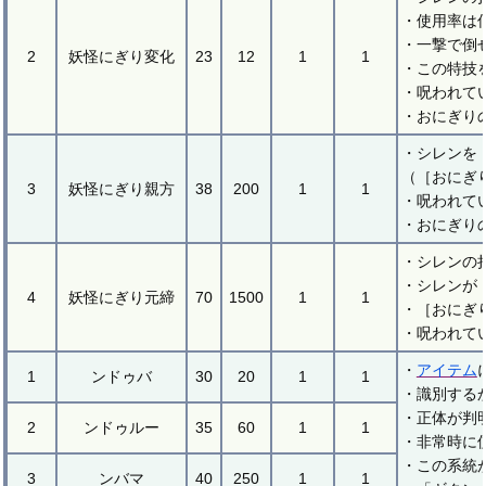
・使用率は
・一撃で倒
2
妖怪にぎり変化
23
12
1
1
・この特技
・呪われて
・おにぎり
・シレンを
（［おにぎ
3
妖怪にぎり親方
38
200
1
1
・呪われて
・おにぎり
・シレンの
・シレンが
4
妖怪にぎり元締
70
1500
1
1
・［おにぎ
・呪われて
・
アイテム
1
ンドゥバ
30
20
1
1
・識別する
・正体が判
2
ンドゥルー
35
60
1
1
・非常時に
・この系統
3
ンバマ
40
250
1
1