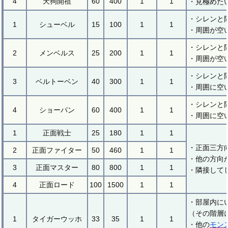
4
天狗開祖
60
400
1
1
・見極めた
・シレンと
1
シューベル
15
100
1
1
・周囲が空
・シレンと
2
メンベルス
25
200
1
1
・周囲が空
・シレンと
3
ベルトーベン
40
300
1
1
・周囲に空
・シレンと
4
ショーパン
60
400
1
1
・周囲に空
1
正面戦士
25
180
1
1
・正面三方
2
正面ファイター
50
460
1
1
・他の方向
3
正面マスター
80
800
1
1
・隣接して
4
正面ロード
100
1500
1
1
・部屋内に
（その階層
1
タイガーウッホ
33
35
1
1
・他の
モン