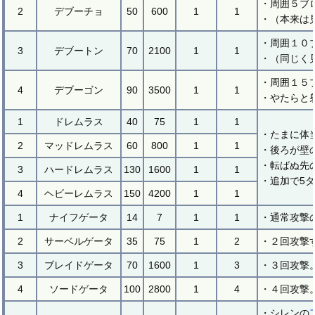
・周囲５ブ
2
デブーチョ
50
600
1
1
・（本来は
・周囲１０
3
デブートン
70
2100
1
1
・（同じく
・周囲１５
4
デブーゴン
90
3500
1
1
・やたらと
1
ドレムラス
40
75
1
1
・たまに体
2
マッドレムラス
60
800
1
1
・後ろが壁
・転ばぬ先
3
ハードレムラス
130
1600
1
1
・追加で5
4
ヘビーレムラス
150
4200
1
1
1
ナイフゲータ
14
7
1
1
・通常攻撃
2
サーベルゲータ
35
75
1
2
・２回攻撃
3
ブレイドゲータ
70
1600
1
3
・３回攻撃
4
ソードゲータ
100
2800
1
4
・４回攻撃
・シレンの