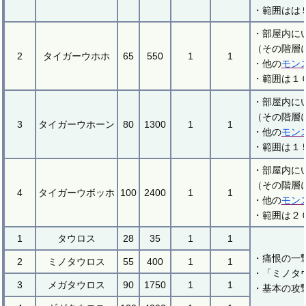
・範囲はは
・部屋内に
（その階層
2
タイガーウホホ
65
550
1
1
・他の
モン
・範囲は１
・部屋内に
（その階層
3
タイガーウホーン
80
1300
1
1
・他の
モン
・範囲は１
・部屋内に
（その階層
4
タイガーウボッホ
100
2400
1
1
・他の
モン
・範囲は２
1
タウロス
28
35
1
1
・痛恨の一
2
ミノタウロス
55
400
1
1
・「ミノタ
3
メガタウロス
90
1750
1
1
・基本の攻