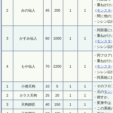
・重ねがけ
2
みの仙人
45
200
1
1
（
モンスタ
・間に他の
・シレン以
・同部屋に
・重ねがけ
3
かすみ仙人
60
1000
1
1
（
モンスタ
・シレン以
・同フロア
・重ねがけ
4
もや仙人
70
2200
1
1
（
モンスタ
・シレン以
・同系統に
・そのフロ
1
小僧天狗
10
5
1
1
・元の
モン
2
カラス天狗
25
20
1
1
・倒すか、
・変身中は
3
天狗師匠
40
150
1
1
・この系統