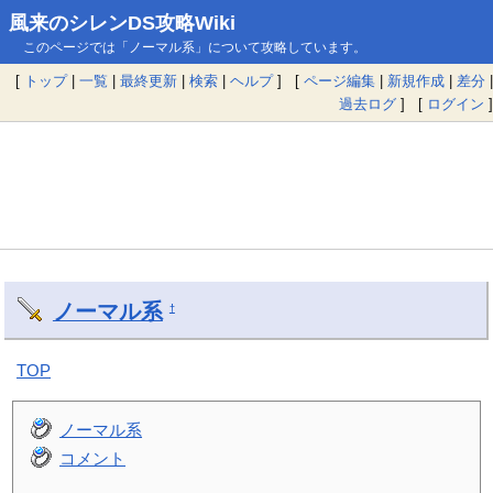
風来のシレンDS攻略Wiki
このページでは「ノーマル系」について攻略しています。
[
トップ
|
一覧
|
最終更新
|
検索
|
ヘルプ
] [
ページ編集
|
新規作成
|
差分
|
過去ログ
] [
ログイン
]
ノーマル系
†
TOP
ノーマル系
コメント