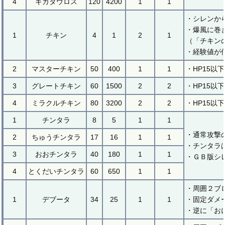
4
ギガタウロス
120
4200
1
1
・シレンか
・爆風に巻
1
チキン
4
1
2
1
（「チキン
・経験値が
2
マスターチキン
50
400
1
1
・HP15以
3
グレートチキン
60
1500
2
2
・HP15以
4
ミラクルチキン
80
3200
2
2
・HP15以
1
チンタラ
8
5
1
1
・通常攻撃
2
ちゅうチンタラ
17
16
1
1
・チンタラ
3
おおチンタラ
40
180
1
1
・ＧＢ版シ
4
とくだいチンタラ
60
650
1
1
・周囲２ブ
1
デブータ
34
25
1
1
・固定ダメ
・逆に「お