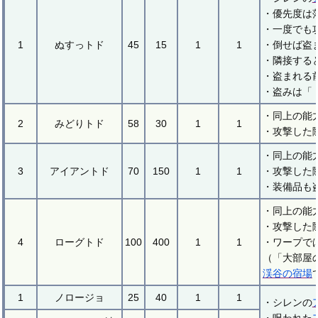
・優先度は
・一度でも
1
ぬすっトド
45
15
1
1
・倒せば盗
・隣接する
・盗まれる
・盗みは「
・同上の能
2
みどりトド
58
30
1
1
・攻撃した
・同上の能
3
アイアントド
70
150
1
1
・攻撃した
・装備品も
・同上の能
・攻撃した
4
ローグトド
100
400
1
1
・ワープで
（「大部屋
渓谷の宿場
1
ノロージョ
25
40
1
1
・シレンの