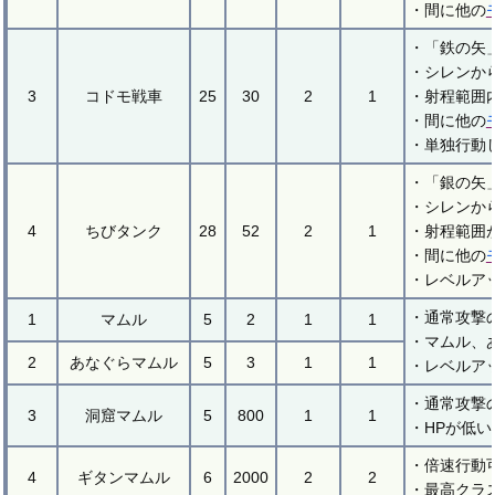
・間に他の
・「鉄の矢
・シレンか
3
コドモ戦車
25
30
2
1
・射程範囲
・間に他の
・単独行動
・「銀の矢
・シレンか
4
ちびタンク
28
52
2
1
・射程範囲
・間に他の
・レベルア
・通常攻撃
1
マムル
5
2
1
1
・マムル、
2
あなぐらマムル
5
3
1
1
・レベルア
・通常攻撃
3
洞窟マムル
5
800
1
1
・HPが低
・倍速行動
4
ギタンマムル
6
2000
2
2
・最高クラ