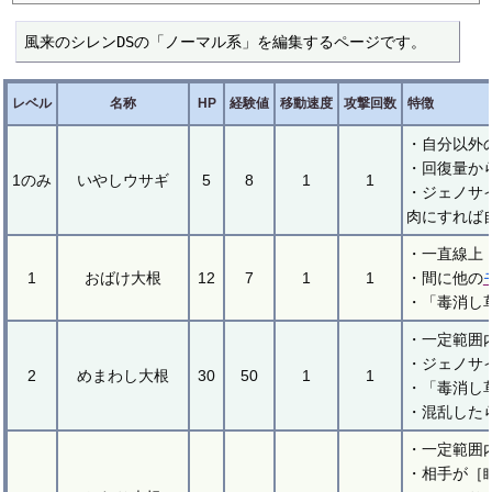
風来のシレンDSの「ノーマル系」を編集するページです。
レベル
名称
HP
経験値
移動速度
攻撃回数
特徴
・自分以外
・回復量か
1のみ
いやしウサギ
5
8
1
1
・ジェノサ
肉にすれば
・一直線上
1
おばけ大根
12
7
1
1
・間に他の
・「毒消し
・一定範囲
・ジェノサ
2
めまわし大根
30
50
1
1
・「毒消し
・混乱した
・一定範囲
・相手が［