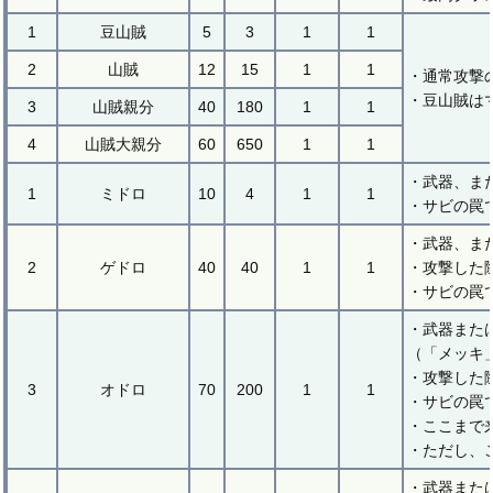
1
豆山賊
5
3
1
1
2
山賊
12
15
1
1
・通常攻撃
・豆山賊は
3
山賊親分
40
180
1
1
4
山賊大親分
60
650
1
1
・武器、ま
1
ミドロ
10
4
1
1
・サビの罠
・武器、ま
2
ゲドロ
40
40
1
1
・攻撃した
・サビの罠
・武器また
（「メッキ
・攻撃した
3
オドロ
70
200
1
1
・サビの罠
・ここまで
・ただし、
・武器また