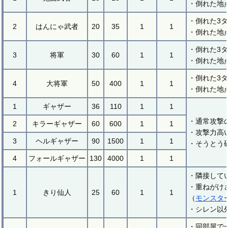
・倒れた地
・倒れた3
2
はんにゃ武者
20
35
1
1
・倒れた地
・倒れた3
3
将軍
30
60
1
1
・倒れた地
・倒れた3
4
大将軍
50
400
1
1
・倒れた地
1
ギャザー
36
110
1
1
・通常攻撃
2
キラーギャザー
60
600
1
1
・攻撃力高
3
ヘルギャザー
90
1500
1
1
・そうとう
4
フォールギャザー
130
4000
1
1
・隣接して
・重ねがけ
1
きり仙人
25
60
1
1
（
モンスタ
・シレン以
・同部屋で