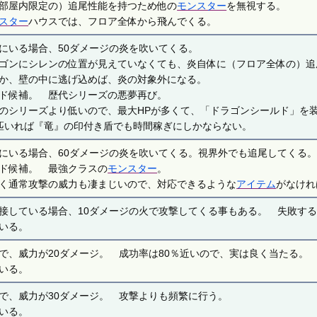
部屋内限定の）追尾性能を持つため他の
モンスター
を無視する。
スター
ハウスでは、フロア全体から飛んでくる。
にいる場合、50ダメージの炎を吹いてくる。
ゴンにシレンの位置が見えていなくても、炎自体に（フロア全体の）追
か、壁の中に逃げ込めば、炎の対象外になる。
ド候補。 歴代シリーズの悪夢再び。
のシリーズより低いので、最大HPが多くて、「ドラゴンシールド」を装
匹いれば『竜』の印付き盾でも時間稼ぎにしかならない。
にいる場合、60ダメージの炎を吹いてくる。視界外でも追尾してくる
ド候補。 最強クラスの
モンスター
。
く通常攻撃の威力も凄まじいので、対応できるような
アイテム
がなけれ
接している場合、10ダメージの火で攻撃してくる事もある。 失敗す
いる。
で、威力が20ダメージ。 成功率は80％近いので、実は良く当たる。
いる。
で、威力が30ダメージ。 攻撃よりも頻繁に行う。
いる。