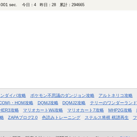
001 sec.
今日：4 昨日：28 累計：294665
モンダイパ攻略
ポケモン不思議のダンジョン攻略
アルトネリコ攻略
COM)・HOM攻略
DQMJ攻略
DQMJ2攻略
テリーのワンダーランド
HER3攻略
マリオカートWii攻略
マリオカート7攻略
MHP2G攻略
略
ZAPAブログ2.0
色読みトレーニング
ステルス将棋 棋譜再生