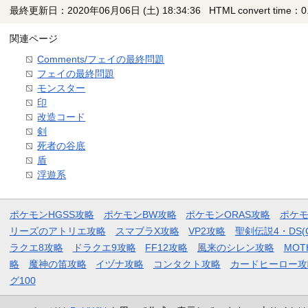
最終更新日：2020年06月06日 (土) 18:34:36
HTML convert time：0.
関連ページ
Comments/フェイの最終問題
フェイの最終問題
モンスター
印
改造コード
剣
死者の谷底
盾
浮遊系
ポケモンHGSS攻略
ポケモンBW攻略
ポケモンORAS攻略
ポケ
リーズのアトリエ攻略
スマブラX攻略
VP2攻略
聖剣伝説4・DS(
ラクエ8攻略
ドラクエ9攻略
FF12攻略
風来のシレン攻略
MOT
略
魔神の笛攻略
イヅナ攻略
コンタクト攻略
カードヒーロー攻
グ100