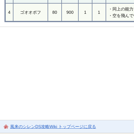
・同上の能力
4
ゴオオポフ
80
900
1
1
・空を飛んで
風来のシレンDS攻略Wiki トップページに戻る