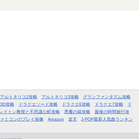
アルトネリコ2攻略
アルトネリコ3攻略
グランファンタズム攻略
3D攻略
ドラクエソード攻略
ドラクエ6攻略
ドラクエ7攻略
ド
レイトン教授と不思議な町攻略
悪魔の箱攻略
最後の時間旅行攻
ファミコンのプレイ画像
Amazon
楽天
J-POP最新人気曲ランキン