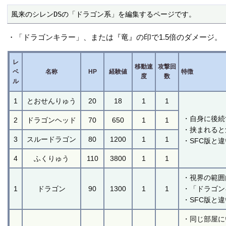
風来のシレンDSの「ドラゴン系」を編集するページです。
・「ドラゴンキラー」、または『竜』の印で1.5倍のダメージ。
レ
移動速
攻撃回
ベ
名称
HP
経験値
特徴
度
数
ル
1
とおせんりゅう
20
18
1
1
・自身に後続
2
ドラゴンヘッド
70
650
1
1
・挟まれると
3
スルードラゴン
80
1200
1
1
・SFC版と
4
ふくりゅう
110
3800
1
1
・視界の範囲
1
ドラゴン
90
1300
1
1
・「ドラゴン
・SFC版と
・同じ部屋に