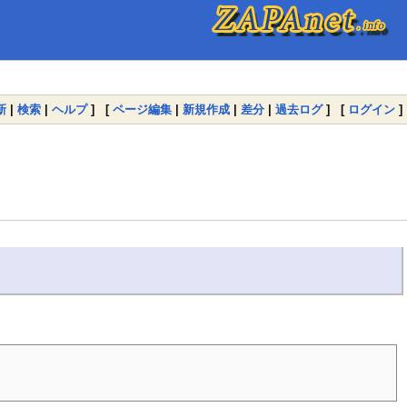
新
|
検索
|
ヘルプ
] [
ページ編集
|
新規作成
|
差分
|
過去ログ
] [
ログイン
]