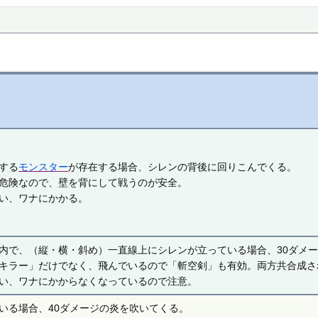
する
モンスター
が存在する場合、シレンの背後に回りこんでくる。
危険なので、壁を背にして戦うのが安全。
違い、ワナにかかる。
内で、（縦・横・斜め）一直線上にシレンが立っている場合、30ダメ
キラー」だけでなく、飛んでいるので「斬空剣」も有効。両方共合成さ
違い、ワナにかからなくなっているので注意。
いる場合、40ダメージの炎を吹いてくる。