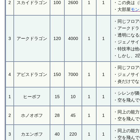
2
スカイドラゴン
100
2600
1
1
・この炎は（
・大部屋
モン
・同じフロア
・アークドラ
・透明になる
3
アークドラゴン
120
4000
1
1
・ジェノサイ
・特技率は他
・しかし、2
・同じフロア
4
アビスドラゴン
150
7000
1
1
・ジェノサイ
・炎だけでな
・シレンが隣
1
ヒーポフ
15
10
1
1
・空を飛んで
・同上の能力
2
ホノオポフ
28
45
1
1
・空を飛んで
・同上の能力
3
カエンポフ
40
220
1
1
・空を飛んで