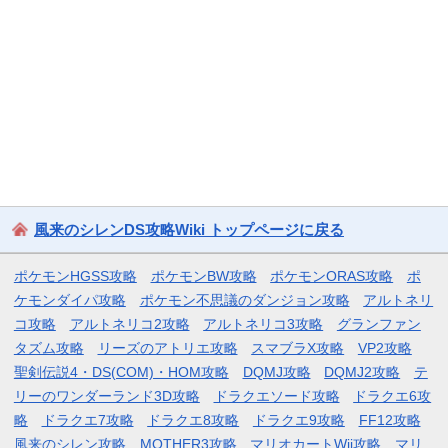
風来のシレンDS攻略Wiki トップページに戻る
ポケモンHGSS攻略
ポケモンBW攻略
ポケモンORAS攻略
ポ
ケモンダイパ攻略
ポケモン不思議のダンジョン攻略
アルトネリ
コ攻略
アルトネリコ2攻略
アルトネリコ3攻略
グランファン
タズム攻略
リーズのアトリエ攻略
スマブラX攻略
VP2攻略
聖剣伝説4・DS(COM)・HOM攻略
DQMJ攻略
DQMJ2攻略
テ
リーのワンダーランド3D攻略
ドラクエソード攻略
ドラクエ6攻
略
ドラクエ7攻略
ドラクエ8攻略
ドラクエ9攻略
FF12攻略
風来のシレン攻略
MOTHER3攻略
マリオカートWii攻略
マリ