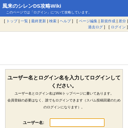
風来のシレンDS攻略Wiki
このページでは「ログイン」について攻略しています。
[
トップ
|
一覧
|
最終更新
|
検索
|
ヘルプ
] [
ページ編集
|
新規作成
|
差分
|
過去ログ
] [
ログイン
]
ユーザー名とログイン名を入力してログインして
ください。
ユーザー名とログイン名はWikiトップページに書いてあります。
会員登録の必要はなく、誰でもログインできます（スパム投稿回避のため
のログインになります）。
ユーザー名: