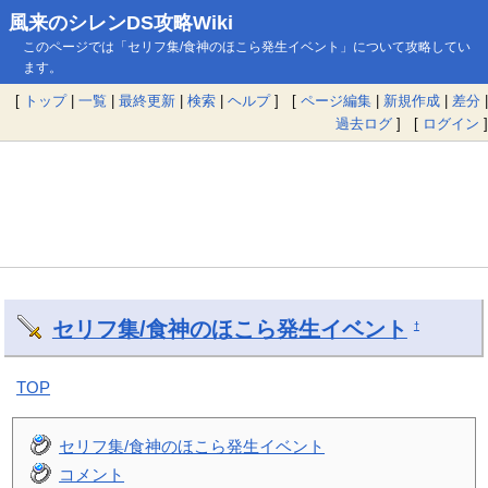
風来のシレンDS攻略Wiki
このページでは「セリフ集/食神のほこら発生イベント」について攻略してい
ます。
[
トップ
|
一覧
|
最終更新
|
検索
|
ヘルプ
] [
ページ編集
|
新規作成
|
差分
|
過去ログ
] [
ログイン
]
セリフ集/食神のほこら発生イベント
†
TOP
セリフ集/食神のほこら発生イベント
コメント