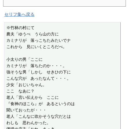
セリフ集へ戻る
※竹林の村にて

農夫「ゆうべ　うら山の方に

カミナリが　落っこちたみたいでナ

これから　見にいくところだべ。

小太りの男「ここに

カミナリが　落ちたのか・・・。

強そうな男「しかし　せきひの下に

こんな穴が　あったなんて・・・。

少女「おじいちゃん。

ここ　なあに？

老人「言い伝えから　ここに

『食神のほこら』が　あるというのは

聞いておったが・・・

老人「こんなに吹かそうな穴だとは

わしも　思わんかった。
