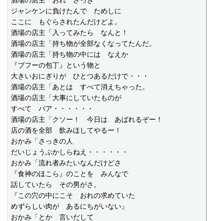
酒場の店主「おれ　さっき

ジャンケンに負けたんで　ためしに

ここに　もぐらされたんだけどよ。

酒場の店主「入ってみたら　なんと！

酒場の店主「持ち物が全部なくなってたんだ。

酒場の店主「持ち物の中には　なえか

『ブフーの包丁』という物と

大きいおにぎりが　ひとつあるだけで・・・

酒場の店主「あとは　すべて消えちゃった。

酒場の店主「大事にしていたものが

すべて　パア・・・・・・

酒場の店主「クソー！　今日は　あばれるぞー！

店の酒を全部　飲みほしてやるー！

おかみ「さっきの人

だいじょうぶかしらねえ・・・・・・

おかみ「流れ者みたいなんだけどさ

『食神のほこら』のことを　みんなで

話していたら　その男がさ。

『この穴の中にこそ　おれの求めていた

めずらしい肉が　あるにちがいない』

おかみ「とか　言いだして
