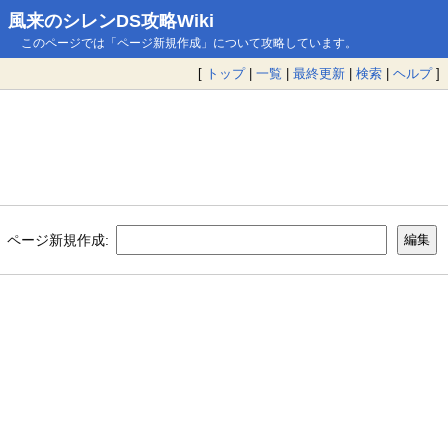
風来のシレンDS攻略Wiki
このページでは「ページ新規作成」について攻略しています。
[
トップ
|
一覧
|
最終更新
|
検索
|
ヘルプ
]
ページ新規作成: