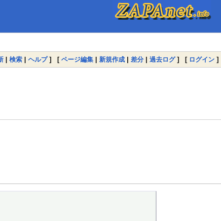
新
|
検索
|
ヘルプ
] [
ページ編集
|
新規作成
|
差分
|
過去ログ
] [
ログイン
]