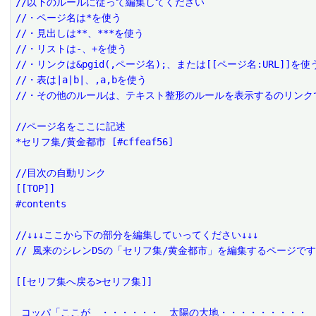
//以下のルールに従って編集してください
//・ページ名は*を使う
//・見出しは**、***を使う
//・リストは-、+を使う
//・リンクは&pgid(,ページ名);、または[[ページ名:URL]]を使
//・表は|a|b|、,a,bを使う
//・その他のルールは、テキスト整形のルールを表示するのリンク
//ページ名をここに記述
*セリフ集/黄金都市 [#cffeaf56]
//目次の自動リンク
[[TOP]]
#contents
//↓↓↓ここから下の部分を編集していってください↓↓↓
// 風来のシレンDSの「セリフ集/黄金都市」を編集するページで
[[セリフ集へ戻る>セリフ集]]
 コッパ「ここが　・・・・・・　太陽の大地・・・・・・・・・