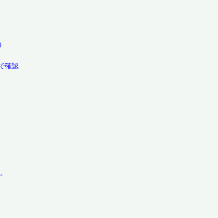
う
で確認
す。