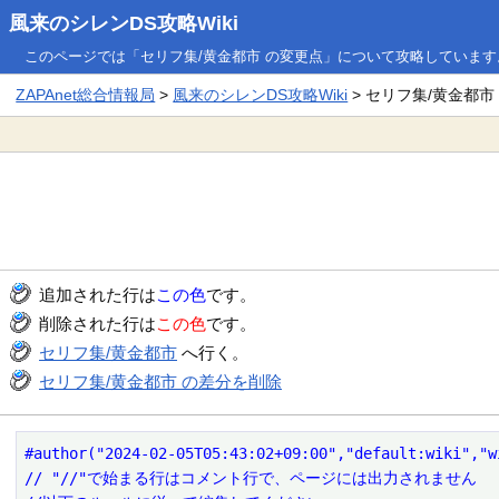
風来のシレンDS攻略Wiki
このページでは「セリフ集/黄金都市 の変更点」について攻略しています
ZAPAnet総合情報局
>
風来のシレンDS攻略Wiki
> セリフ集/黄金都市
追加された行は
この色
です。
削除された行は
この色
です。
セリフ集/黄金都市
へ行く。
セリフ集/黄金都市 の差分を削除
#author("2024-02-05T05:43:02+09:00","default:wiki","w
// "//"で始まる行はコメント行で、ページには出力されません