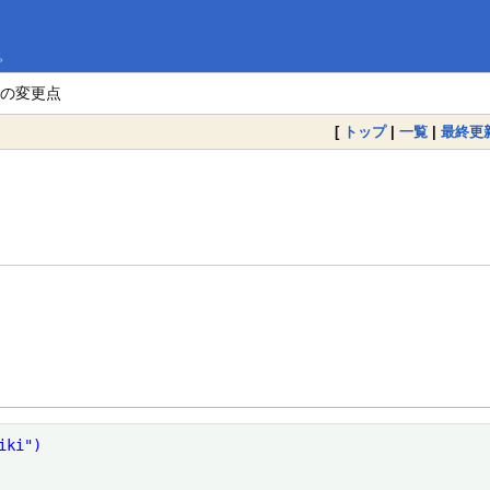
。
 の変更点
[
トップ
|
一覧
|
最終更
iki")