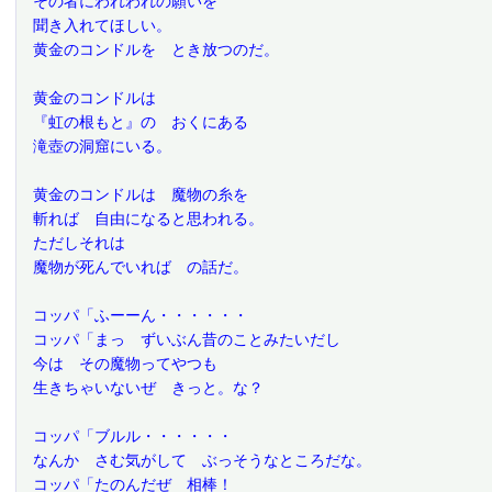
 その者にわれわれの願いを
 聞き入れてほしい。
 黄金のコンドルを　とき放つのだ。
 黄金のコンドルは
 『虹の根もと』の　おくにある
 滝壺の洞窟にいる。
 黄金のコンドルは　魔物の糸を
 斬れば　自由になると思われる。
 ただしそれは
 魔物が死んでいれば　の話だ。
 コッパ「ふーーん・・・・・・
 コッパ「まっ　ずいぶん昔のことみたいだし
 今は　その魔物ってやつも
 生きちゃいないぜ　きっと。な？
 コッパ「ブルル・・・・・・
 なんか　さむ気がして　ぶっそうなところだな。
 コッパ「たのんだぜ　相棒！