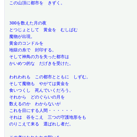
 この山頂に都市を　きずく。
 300を数えた月の夜
 とつじょとして　黄金を　むしばむ
 魔物が出現。
 黄金のコンドルを
 地獄の糸で　封印する。
 そして神鳥の力を失った都市は
 かいめつ的な　だげきを受けた。
 われわれも　この都市とともに　しずむ。
 そして魔物も　やがては黄金を
 食いつくし　死んでいくだろう。
 それから　どのぐらいの月を
 数えるのか　わからないが
 これを目にする人間・・・・・・
 それは　谷をこえ　三つの守護地形をも
 のりこえて来る　選ばれし者だ。