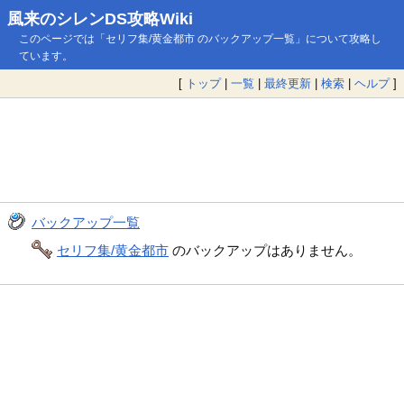
風来のシレンDS攻略Wiki
このページでは「セリフ集/黄金都市 のバックアップ一覧」について攻略し
ています。
[
トップ
|
一覧
|
最終更新
|
検索
|
ヘルプ
]
バックアップ一覧
セリフ集/黄金都市
のバックアップはありません。