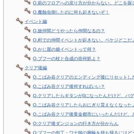
Q.前のフロアへの戻り方が分からない。どこを探
Q.魔蝕虫倒したのに何も起きないぞ！
イベント編
Q.旅仲間どうやったら仲間なるの？
Q.村での仲間イベントが起きない。ペケジどこだ
Q.かじ屋の娘イベントって何？
Q.ブフーの杖と合成の壺何処よ？
クリア後編
Q.こばみ谷クリアのエンディング後にリセットし
Q.こばみ谷クリア後何すればいい？
Q.クリアしたらギタンが0になったんだけど、バ
Q.こばみ谷クリアしたらおにぎり貰えなくなった
Q.こばみ谷クリア後黄金都市にいったんだけど、
Q:クリア後ダンジョンの行き方が分からん
Q:ブフーの包丁・ワナ師の腕輪を持ち帰るにはど