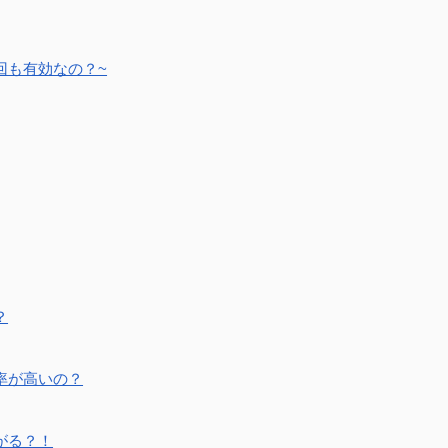
回も有効なの？~
？
率が高いの？
がる？！