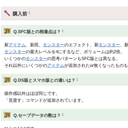
購入前
†
†
Q.SFC版との相違点は？
新
アイテム
、新罠、
モンスター
のエフェクト、新
モンスター
、
モンスター
の最大レベルを4にするなど、ボリュームは約2倍。
いくつかの
モンスター
の思考パターンもSFC版とは異なる。
それ以外にいくつかの
アイテム
が追加されたor無くなったもの
†
Q.DS版とスマホ版との違いは？
操作感以外はほぼ同じです。
「見渡す」コマンドが追加されています。
†
Q.セーブデータの数は？