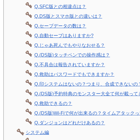
Q.SFC版との相違点は？
Q.DS版とスマホ版との違いは？
Q.セーブデータの数は？
Q.自動セーブはありますか?
Q.じゃあ死んでもやりなおせる？
Q.(DS版)タッチペンでの操作感は？
Q.不具合は報告されていますか？
Q.救助はパスワードでもできますか？
Q.印システムはないの？つまり、合成できないの
Q.(DS版)予約特典のモンスター大全て何が載って
Q.救助できるの？
Q.(DS版)Wi-Fiで何が出来るの？タイムアタック
Q.ダンジョンはどれだけあるの？
システム編