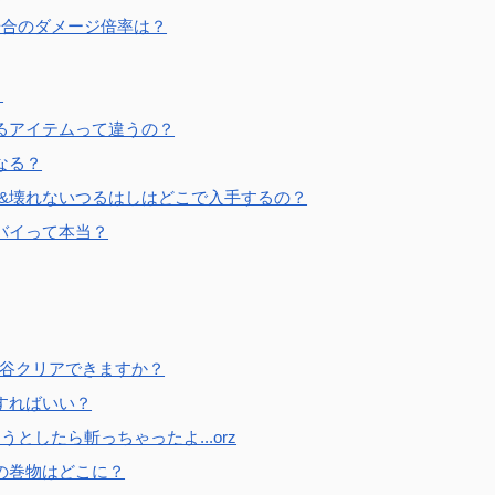
場合のダメージ倍率は？
？
るアイテムって違うの？
なる？
盾&壊れないつるはしはどこで入手するの？
バイって本当？
み谷クリアできますか？
すればいい？
としたら斬っちゃったよ...orz
の巻物はどこに？