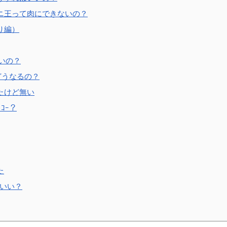
ニ王って肉にできないの？
り編）
いの？
どうなるの？
たけど無い
ｺｰ？
た
ばいい？