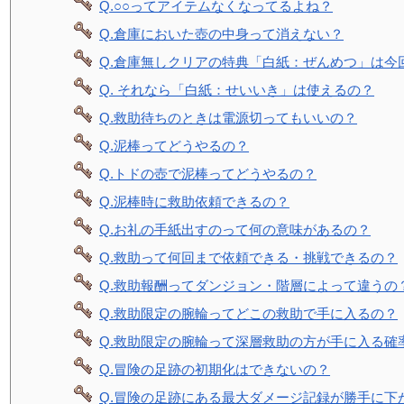
Q.○○ってアイテムなくなってるよね？
Q.倉庫においた壺の中身って消えない？
Q.倉庫無しクリアの特典「白紙：ぜんめつ」は今
Q. それなら「白紙：せいいき」は使えるの？
Q.救助待ちのときは電源切ってもいいの？
Q.泥棒ってどうやるの？
Q.トドの壺で泥棒ってどうやるの？
Q.泥棒時に救助依頼できるの？
Q.お礼の手紙出すのって何の意味があるの？
Q.救助って何回まで依頼できる・挑戦できるの？
Q.救助報酬ってダンジョン・階層によって違うの
Q.救助限定の腕輪ってどこの救助で手に入るの？
Q.救助限定の腕輪って深層救助の方が手に入る確
Q.冒険の足跡の初期化はできないの？
Q.冒険の足跡にある最大ダメージ記録が勝手に下