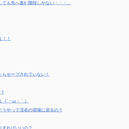
しても先へ進む階段しかない・・・。
よ！！
たらセーブされていない！
グ？
よ（´・ω・｀）
どうやって渓谷の宿場に戻るの？
うすればいいの？