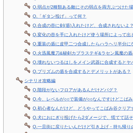
Q.弱点が2種類ある敵にその弱点を両方ぶつけた
Q.「ギタン投げ」って何？
Q.合成の壺に剣(盾)入れたけど、合成されないよ
Q.変化の壺を手に入れたけど使う場所によって出
Q.重装の盾に皮甲二つ合成したらハラヘリ半分に
Q.火迅風魔刀&秘剣カブラステギ&ラセン風魔の
Q.壊れないつるはしをメイン武器に合成するとヤ
Q.プリズムの盾を合成するとデメリットがある？
シナリオ攻略編
Q.階段がないフロアがあるんだけどバグ？
Q.今、レベルが○○で装備が○○なんですけどこば
Q.初心者なんだけど、どうやってこばみ谷クリア
Q.犬におにぎり投げたら2ダメージで、慌てて話そう
Q.一旦街に戻りたいんだけど引き上げ・持ち帰り