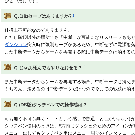
ひとつだけです。
†
Q.自動セーブはありますか?
仕様上不可能なのでありません。
ただし階段以外の場所でも「中断」が可能になりスリープもあ
ダンジョン
突入時に強制セーブがあるため、中断せずに電源を
また中断データからゲームを再開する際に中断データは消える
†
Q.じゃあ死んでもやりなおせる？
また中断データからゲームを再開する場合、中断データは消え
もちろん、消えるのは中断データだけなので今までの戦績は消
†
Q.(DS版)タッチペンでの操作感は？
可も無く不可も無く・・・という感じで普通、としかいいよう
タッチペン使用のときは、8方向にダッシュのためのアイコンが
メニューにしてもタッチペン用にメニュー周りのインタフェー