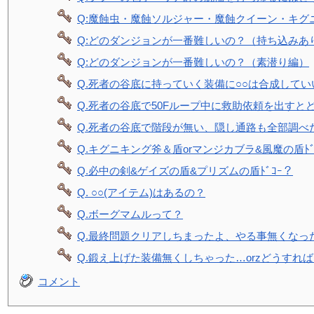
Q:魔蝕虫・魔蝕ソルジャー・魔蝕クイーン・キグ
Q:どのダンジョンが一番難しいの？（持ち込みあ
Q:どのダンジョンが一番難しいの？（素潜り編）
Q.死者の谷底に持っていく装備に○○は合成してい
Q.死者の谷底で50Fループ中に救助依頼を出すと
Q.死者の谷底で階段が無い、隠し通路も全部調べ
Q.キグニキング斧＆盾orマンジカブラ&風魔の盾ﾄﾞ
Q.必中の剣&ゲイズの盾&プリズムの盾ﾄﾞｺｰ？
Q. ○○(アイテム)はあるの？
Q.ボーグマムルって？
Q.最終問題クリアしちまったよ、やる事無くなっ
Q.鍛え上げた装備無くしちゃった…orzどうすれ
コメント