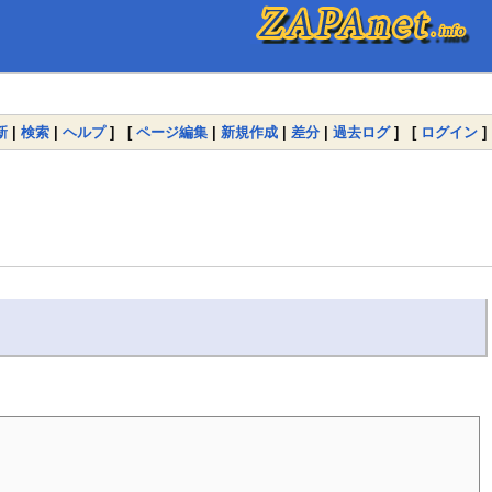
新
|
検索
|
ヘルプ
] [
ページ編集
|
新規作成
|
差分
|
過去ログ
] [
ログイン
]