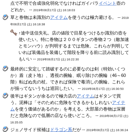
点で不明で合成強化弱化でなければガイバラ
イベント
壺の
どれか。 --
2019年08月17日 (土) 16:18:03
草と巻物は未識別の
アイテム
を使うのは極力避ける。 --
2019
年08月17日 (土) 16:18:38
↑途中送信失礼。店の値段で目星をつけるか識別の壺を
使いたい。特に巻物は２００ギタンの巻物２つ（敵加速
とモンハウ）が判明するまでは危険。これらが判明して
いれば装備品を装備して階段を降りる前に読み識別して
もいい --
2019年08月17日 (土) 16:22:30
最終的に安定して踏破するのに必要なのは剣（特効いくつ
か）盾（皮ト地）、透視の腕輪、眠り除けの腕輪（46～60
階）転ばぬ先の杖。できれば保険で毒消しの腕輪。これら
が揃ってないうちは巡回したい。 --
2019年08月17日 (土) 16:30:50
後半はギタンが余るので極力店の
アイテム
はギタンで買
う。泥棒は「そのために危険をできるかもしれない
アイテ
ム
を使う価値があるのか」を考える。大部屋の巻物は深層
だと危険なので低層の店なら使いどころ。 --
2019年08月17日 (土)
16:35:05
ジェノサイド候補は
ドラゴン系
だが --
2019年08月17日 (土) 16:36:24