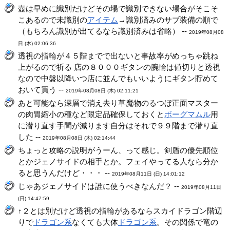
壺は早めに識別だけどその場で識別できない場合がそこそ
こあるので未識別の
アイテム
→識別済みのサブ装備の順で
（もちろん識別が出てるなら識別済みは省略） --
2019年08月08
日 (木) 02:06:36
透視の指輪が４５階までで出ないと事故率がめっちゃ跳ね
上がるので祈る 店の８０００ギタンの腕輪は値切りと透視
なので中盤以降いつ店に並んでもいいようにギタン貯めて
おいて買う --
2019年08月08日 (木) 02:11:21
あと可能なら深層で消え去り草魔物のるつぼ正面マスター
の肉胃縮小の種など限定品確保しておくと
ボーグマムル
用
に潜り直す手間が減ります自分はそれで９９階まで潜り直
した --
2019年08月08日 (木) 02:14:44
ちょっと攻略の説明がうーん、って感じ。剣盾の優先順位
とかジェノサイドの相手とか。フェイやってる人なら分か
ると思うんだけど・・・ --
2019年08月11日 (日) 14:01:12
じゃあジェノサイドは誰に使うべきなんだ？ --
2019年08月11日
(日) 14:47:59
↑２とは別だけど透視の指輪があるならスカイドラゴン階辺
りで
ドラゴン系
なくても大体
ドラゴン系
。その関係で竜の