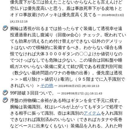
優先度下がる三は拾えたことないからなんとも言えんけど
空仏ドは優先度高いと思う。盾は事故死率下がる皮地トと
オドロ事故避けのメッキは優先度高く見てる --
2019年08月13日
(火) 23:12:16
腕輪は透視が出るまでは拾ったらすぐ装備して透視幸せ遠
投通過垂れ流し腹減り（回復or会心）チェック。呪われてい
ても効果が消えるため付け替えができない以外のデメリッ
トはないので積極的に装備するべき。わからない場合も痛
恨でなければ大体３０００ギタンの〇〇よけか値切りなの
でつけっぱなしでも危険は少ない。この場合は回転盤や睡
眠ガスやいらない装備に変えて錆び罠である程度判別可能
（数少ない最終問題のワナの巻物の出番）。優先度は透視
＞＞＞眠り除け＞値切り≧毒消し（９５階までに入手識別で
きればいい）＞
その他
--
2019年08月15日 (木) 00:18:13
99F踏破３回目ついで。 --
2019年08月17日 (土) 16:11:43
序盤の持物欄に余裕がある時はギタンを全て手元に残す。
腕輪は装備識別。杖はレベルが上がってもギタンで処理で
きる相手に振って識別。壺は未識別の
アイテム
を入れ識別
できなければ識別済みのいらない（できればカタナや長巻
などベースに出来なくもない）装備品を入れる。入れた時