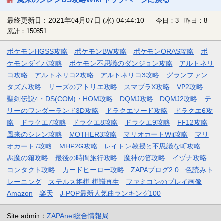
最終更新日：2021年04月07日 (水) 04:44:10
今日：3 昨日：8
累計：150851
ポケモンHGSS攻略
ポケモンBW攻略
ポケモンORAS攻略
ポ
ケモンダイパ攻略
ポケモン不思議のダンジョン攻略
アルトネリ
コ攻略
アルトネリコ2攻略
アルトネリコ3攻略
グランファン
タズム攻略
リーズのアトリエ攻略
スマブラX攻略
VP2攻略
聖剣伝説4・DS(COM)・HOM攻略
DQMJ攻略
DQMJ2攻略
テ
リーのワンダーランド3D攻略
ドラクエソード攻略
ドラクエ6攻
略
ドラクエ7攻略
ドラクエ8攻略
ドラクエ9攻略
FF12攻略
風来のシレン攻略
MOTHER3攻略
マリオカートWii攻略
マリ
オカート7攻略
MHP2G攻略
レイトン教授と不思議な町攻略
悪魔の箱攻略
最後の時間旅行攻略
魔神の笛攻略
イヅナ攻略
コンタクト攻略
カードヒーロー攻略
ZAPAブログ2.0
色読みト
レーニング
ステルス将棋 棋譜再生
ファミコンのプレイ画像
Amazon
楽天
J-POP最新人気曲ランキング100
Site admin：
ZAPAnet総合情報局