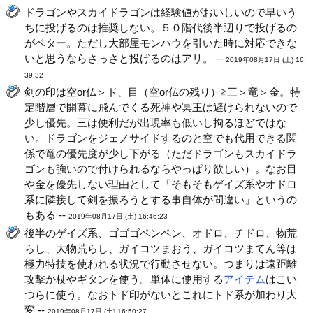
ドラゴンやスカイドラゴンは経験値がおいしいので早いう
ちに投げるのは推奨しない。５０階代後半辺りで投げるの
がベター。ただし大部屋モンハウを引いた時に対応できな
いと思うならさっさと投げるのはアリ。 --
2019年08月17日 (土) 16:
39:32
剣の印は空or仏＞ド、目（空or仏の残り）≧三＞竜＞金。特
定階層で開幕に飛んでくる死神や冥王は避けられないので
少し優先。三は便利だが出現率も低いし拘るほどではな
い。ドラゴンをジェノサイドするのと空でも代用できる関
係で竜の優先度が少し下がる（ただドラゴンもスカイドラ
ゴンも強いので付けられるならやっぱり欲しい）。なお目
や金を優先しない理由として「そもそもゲイズ系やオドロ
系に隣接して剣を振ろうとする事自体が間違い」というの
もある --
2019年08月17日 (土) 16:46:23
後半のゲイズ系、ゴゴゴペンペン、オドロ、チドロ、物荒
らし、大物荒らし、ガイコツまおう、ガイコツまてん等は
極力特技を使われる状況で行動させない。つまりは遠距離
攻撃か杖やギタンを使う。単体に使用する
アイテム
はこい
つらに使う。なおトド印がないとこれにトド系が加わり大
変 --
2019年08月17日 (土) 16:50:27