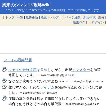
風来のシレンDS攻略Wiki
このページでは「Comments/フェイの最終問題」について攻略しています。
[
トップ
|
一覧
|
最終更新
|
検索
|
ヘルプ
] [
ページ編集
|
新規作成
|
差分
|
過去ログ
] [
ログイン
]
フェイの最終問題
フェイの最終問題
を冒険しながら、出現
モンスター
を加筆
修正しています。 --
2019年06月02日 (日) 12:20:42
なかなか攻略できないですよね～～ --
2019年07月09日 (火) 17:04:26
難しすぎる。せめて
アイテム
を5個持ち込めるようにして欲
しい。 --
2019年08月05日 (月) 10:58:09
序盤の草と巻物は店まで我慢どうしても持ち運びできない
場合は使うけどその場合も最低限 --
2019年08月08日 (木) 02:03:53