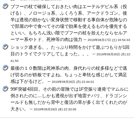
ブフーの杖で確保しておきたい肉はエーテルデビル系（投
げる）、ノロージョ系、ふくろう系、アークドラゴン。後
半は透視の効かない変身状態で移動する事自体が危険なの
で部屋の中で食べてその場で効果を使えるものを優先する
といい。もちろん浅い階でブフーの杖を拾えたならセルア
ーマー系やトド、死神等の肉は強力 --
2019年08月17日 (土) 16:54:33
ショック過ぎる。。たっぷり時間をかけて遊ぶつもりが1回
目のトライでクリアしてしまった。。。 --
2019年08月26日 (月) 22:
41:50
最後の１０数階は死神系の肉、身代わりの杖多様などで逃
げ切るのが鉄板ですよね。ちょっと卑怯な感じがして満足
感は下がるけど。 --
2019年08月26日 (月) 22:44:01
99F突破4回目。その前の冒険では1F空振り連発でマムルに
倒されたのに…しかも透視が出ず地雷ナバリ、ドラゴンシ
ールドも無しだから背中と復活の草が多く出てくれたのが
大きい。 --
2019年08月29日 (木) 22:33:06