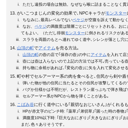
ただし遠投の場合は無効。なぜなら喉に詰まることなく貫
がいこつまじんの変化の効果で､NPCキャラが
モンスター
ちなみに､最高レベルでない
ペケジ
が空腹を訴えて動かなく
なお、
ペケジ
の満腹度は階層ごとにリセットされる。おに
てもよい。（ただし徘徊
モンスター
に倒されるリスクがあ
スララを両親のもとへ連れてゆく道中､シレンが落とし穴に
山頂の町
で
アイテム
を売る方法｡
山頂の町
の壺の店で｢保存の壺｣の中に
アイテム
を入れて店
壺には壺は入らないので上記の方法では不可｡売っている
持ち物に余裕があれば､｢変化の壺｣に矢を入れて変化させ
町や村でセルアーマー系の肉を食べると､住民から剣や盾
弾いた物が他の住民に当たるとその住民が攻撃してくるの
バグか仕様かは不明だが、レストラン崖っぷちで弾き飛
セルアーマー系がNPCから物を弾くことがある｡
こばみ谷
に行く道中にいる｢親切なおじいさん｣がくれるも
HPが赤文字のピンチ時: ｢薬草｣｢弟切草｣｢困った時の巻物｣
満腹度10%以下時: ｢巨大なおにぎり｣｢大きなおにぎり｣｢
まだ､色々ありそうです。