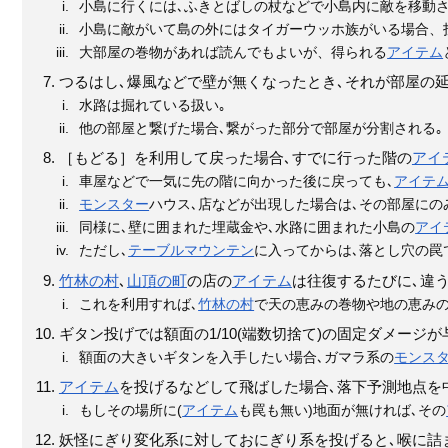
小島に行くには､ふきとばしの杖などで小島内に敵を移動
小島に敵がいて島の外にはタイガーウッホ族がいる場合、
大部屋の巻物があれば読んでもよいが、得られる
アイテム
つるはし､爆風などで壁が無くなったとき､それが部屋の
水路は掘れている扱い｡
他の部屋と繋げた場合､繋がった部分で部屋が分割される｡
［もどる］を利用して戻った場合､すでに行った階の
アイ
車屋などで一気に先の階に向かった後に戻っても､
アイテ
モンスター
ハウス､店などが出現した場合は､その部屋にの
同様に､壁に囲まれた埋蔵金や､水路に囲まれた小島の
アイ
ただし､
テーブルマウンテン
に入ってからは､落とし穴の罠
竹林の村
､
山頂の町
の店の
アイテム
は往復するたびに､違
これを利用すれば､
竹林の村
で天の恵みの巻物や地の恵みの
ギタン投げでは額面の1/10(端数切捨て)の固定ダメージ
額面の大きいギタンを入手したい場合､ガマラ系の
モンス
アイテム
を投げるなどして飛ばした場合､落下予測地点を中
もしその場所に(
アイテム
も罠も無い)地面が無ければ､その
妖怪にぎり変化系に対しておにぎり系を投げると､喉に詰ま