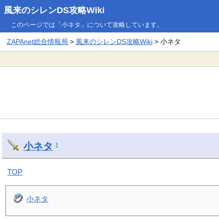
風来のシレンDS攻略Wiki
このページでは「小ネタ」について攻略しています。
ZAPAnet総合情報局
>
風来のシレンDS攻略Wiki
> 小ネタ
小ネタ
†
TOP
小ネタ