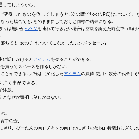
通してしまうから。
に変身したものを倒してしまうと､次の階で｢○○(NPC)は､ついて
なった場合でも､そのままにしておくと同様の結果になる｡
ぎりは無いが
ペケジ
を連れて行きたい場合は空腹を訴えた時点で（動け
る）
落ちても｢女の子は､ついてこなかった｣と､メッセージ｡
主に話しかけると
アイテム
を売ることができる｡
壺を買ってスペースを作るしかない｡
ることができる｡大抵は［変化した
アイテム
の買値-使用回数分の代金］
を弾く事ができる。
で注意｡
ばすとなぜか毒消し草しか出ない。
の｡
｢背中の壺｣
おにぎり｣｢ぴーたんの肉｣｢チキンの肉｣｢おにぎりの巻物｣｢特製おにぎり｣