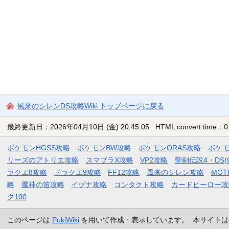
風来のシレンDS攻略Wiki トップページに戻る
最終更新日：2026年04月10日 (金) 20:45:05
HTML convert time：0.
ポケモンHGSS攻略
ポケモンBW攻略
ポケモンORAS攻略
ポケ
リーズのアトリエ攻略
スマブラX攻略
VP2攻略
聖剣伝説4・DS(
ラクエ8攻略
ドラクエ9攻略
FF12攻略
風来のシレン攻略
MOT
略
魔神の笛攻略
イヅナ攻略
コンタクト攻略
カードヒーロー攻
グ100
このページは
PukiWiki
を用いて作成・表示しています。 本サイトは