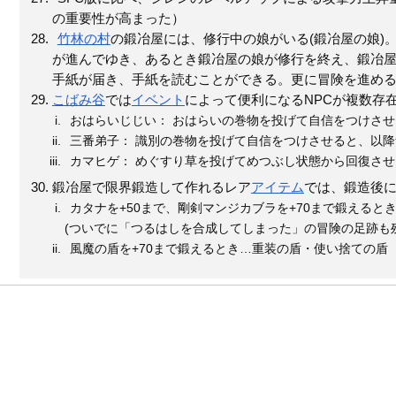
の重要性が高まった）
竹林の村
の鍛冶屋には、修行中の娘がいる(鍛冶屋の娘)
が進んでゆき、あるとき鍛冶屋の娘が修行を終え、鍛冶
手紙が届き、手紙を読むことができる。更に冒険を進め
こばみ谷
では
イベント
によって便利になるNPCが複数存
おはらいじじい： おはらいの巻物を投げて自信をつけさ
三番弟子： 識別の巻物を投げて自信をつけさせると、以
カマヒゲ： めぐすり草を投げてめつぶし状態から回復さ
鍛冶屋で限界鍛造して作れるレア
アイテム
では、鍛造後に
カタナを+50まで、剛剣マンジカブラを+70まで鍛えると
(ついでに「つるはしを合成してしまった」の冒険の足跡も
風魔の盾を+70まで鍛えるとき…重装の盾・使い捨ての盾