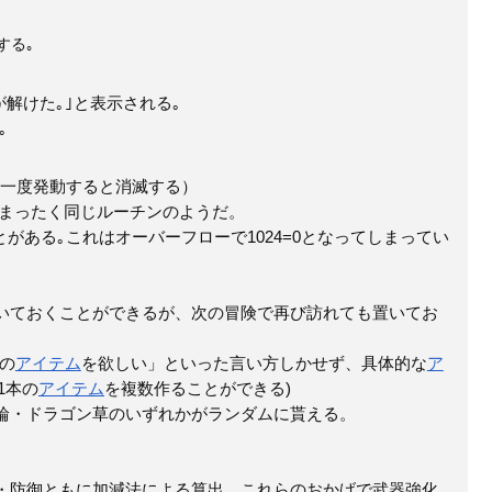
する｡
解けた｡｣と表示される｡
｡
は一度発動すると消滅する）
がまったく同じルーチンのようだ。
がある｡これはオーバーフローで1024=0となってしまってい
いておくことができるが、次の冒険で再び訪れても置いてお
の
アイテム
を欲しい」といった言い方しかせず、具体的な
ア
1本の
アイテム
を複数作ることができる)
腕輪・ドラゴン草のいずれかがランダムに貰える。
・防御ともに加減法による算出。これらのおかげで武器強化