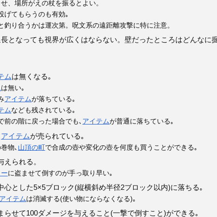
させ、場所がえの杖を振るとよい。
投げてもらうのも有効｡
と釣り合うかは運次第。呪文系の遠距離攻撃に特に注意。
延長となっても視界が広くはならない。壁だったところはどんなに
テム
は無くなる｡
ム
は無い｡
み
アイテム
が落ちている｡
テム
なども残されている｡
で前の階に戻った場合でも､
アイテム
が普通に落ちている｡
う
アイテム
が売られている｡
巻物､
山頂の町
で合成の壺や変化の壺を何度も買うことができる｡
が与えられる。
ター
に盗ませて倒すのが手っ取り早い｡
心とした5×5ブロック(縦横斜め半径2ブロック以内)に落ちる｡
アイテム
は消滅する(使い物にならなくなる)｡
らせて100ダメージを与えること(一撃で倒すこと)ができる｡