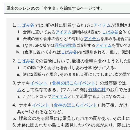
風来のシレンDSの「小ネタ」を編集するページです。
こばみ谷
では､町や村に到着するたびに
アイテム
が識別さ
倉庫に置いてある
アイテム
(腕輪&杖&壺)は､
こばみ谷
全体
合成の壺や倉庫の壺などの有用な
アイテム
を集める場合に
(なお､SFC版では
渓谷の宿場
に識別する
アイテム
を置いて
(倉庫に置いてあれば
こばみ谷
内は識別される。但し、識
こばみ谷
での冒険において､最後の食糧を食べようとした
この時に快くあげた場合､｢しあわせ草｣が手に入る｡
逆に2回断った場合､そのまま飢え死にしてしまい､次の階
ナオキ
イベント
（
食神のほこら
イベント
）の最序盤では、
ム
として温存できる。(マムルの肉は
竹林の村
のお店でた
ただしドロップ
アイテム
として流通するようになるのは、
ナオキ
イベント
（
食神のほこら
イベント
）終了後、がけ
具が+1されるなどなど。
埋蔵金のある部屋には露見したバネの罠があり､その上
水路に囲まれた小島にも露見したバネの罠があり、隣に