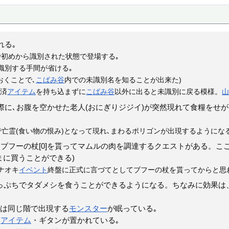
れる｡
で初めから識別された状態で登場する｡
識別する手間が省ける｡
おくことで､
こばみ谷
内での未識別名を知ることが出来た)
別済
アイテム
を持ち込まずに
こばみ谷
以外に出ると未識別に戻る模様。
際に､お腹を空かせた老人(おにぎりジジイ)が突然現れて食糧をせが
で亡霊(食い物の恨み)となって現れ､まわるポリゴンが出現するようになる
ブフーの杖[0]を貰ってマムルの肉を調達するクエストがある。
まに買うことができる)
ナオキ
イベント
終盤に正式に言づてとしてブフーの杖を貰ってからと思
っぷちでタダメシを食うことができるようになる。ちなみに効果は
には同じ階で出現する
モンスター
が眠っている｡
は
アイテム
・ギタンが置かれている｡