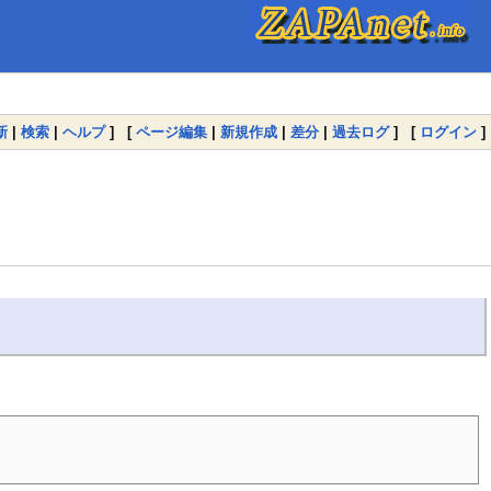
新
|
検索
|
ヘルプ
] [
ページ編集
|
新規作成
|
差分
|
過去ログ
] [
ログイン
]