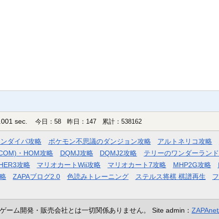
001 sec.
今日：58 昨日：147 累計：538162
モンダイパ攻略
ポケモン不思議のダンジョン攻略
アルトネリコ攻略
COM)・HOM攻略
DQMJ攻略
DQMJ2攻略
テリーのワンダーランド
HER3攻略
マリオカートWii攻略
マリオカート7攻略
MHP2G攻略
略
ZAPAブログ2.0
色読みトレーニング
ステルス将棋 棋譜再生
ゲーム開発・販売会社とは一切関係ありません。
Site admin：
ZAPAn