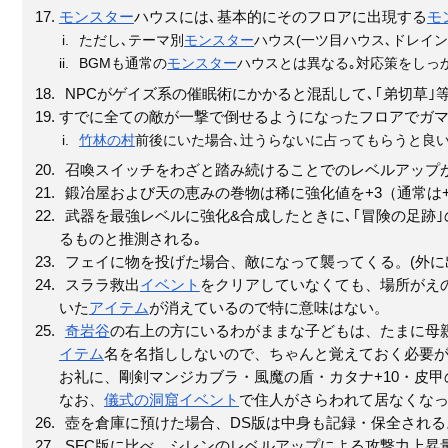
モンスター
ハウスには､基本的にそのフロアに出現する
モ
ただし､テーマ別
モンスター
ハウス(一ツ目ハウス､ドレイン
BGMも通常の
モンスター
ハウスとは異なる｡対応策をしっ
NPCがゲイズ系の催眠術にかかると混乱して､｢弟切草｣
すでに全ての敵が一撃で倒せるようになったフロアでガマラの肉
竹林の村
前後にいた場合､辻うらないに占ってもらうと良い
召喚スイッチをわざと踏み続けることでのレベルアップ
鍛冶屋および天の恵みの巻物は稀に強化値を+3（通常は
武器を最強レベルに強化&合成したときに､｢冒険の足跡｣
るものと推測される｡
フェイに物を投げた場合、敵になって襲ってくる。(外に
スララ救出
イベント
をクリアしていなくても、場所がえ
いた
アイテム
が消えているので特に意味はない。
奇岩谷
の右上の方にいるわがままな子どもは、たまに母
イテム
名を名指ししないので、ちゃんと覚えておく必要が
お礼に、剛剣マンジカブラ・風魔の盾・カタナ+10・皮甲
なお、
儀式の洞窟
イベント
で住人がさらわれて居なくな
壺を倉庫に預けた場合、DS版は中身も記録・保全される
SFC版に比べ、シレンのレベルアップによる攻撃力上