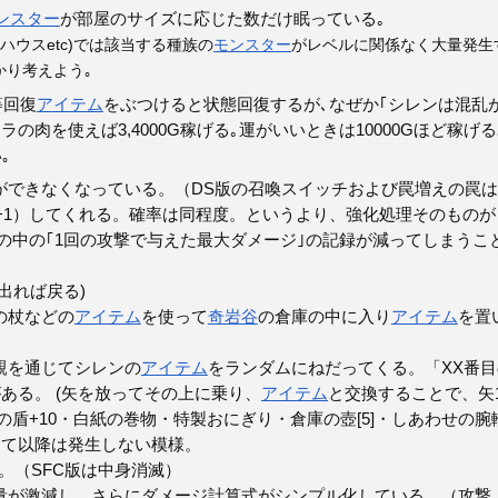
ンスター
が部屋のサイズに応じた数だけ眠っている｡
ハウスetc)では該当する種族の
モンスター
がレベルに関係なく大量発生
かり考えよう｡
等回復
アイテム
をぶつけると状態回復するが､なぜか｢シレンは混乱が
を使えば3,4000G稼げる｡運がいいときは10000Gほど稼げる
｡
ができなくなっている。（DS版の召喚スイッチおよび罠増えの罠
+1）してくれる。確率は同程度。というより、強化処理そのもの
の中の｢1回の攻撃で与えた最大ダメージ｣の記録が減ってしまうこと
出れば戻る)
の杖などの
アイテム
を使って
奇岩谷
の倉庫の中に入り
アイテム
を置
親を通じてシレンの
アイテム
をランダムにねだってくる。「XX番目
ある。 (矢を放ってその上に乗り、
アイテム
と交換することで、矢
の盾+10・白紙の巻物・特製おにぎり・倉庫の壺[5]・しあわせの
って以降は発生しない模様。
。（SFC版は中身消滅）
昇量が激減し、さらにダメージ計算式がシンプル化している。（攻撃