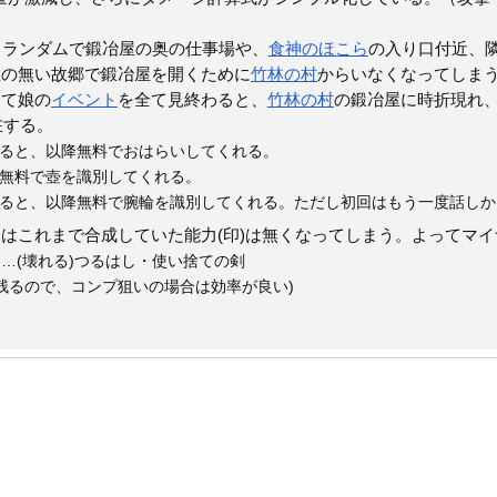
。ランダムで鍛冶屋の奥の仕事場や、
食神のほこら
の入り口付近、
屋の無い故郷で鍛冶屋を開くために
竹林の村
からいなくなってしま
るて娘の
イベント
を全て見終わると、
竹林の村
の鍛冶屋に時折現れ
在する。
せると、以降無料でおはらいしてくれる。
降無料で壺を識別してくれる。
せると、以降無料で腕輪を識別してくれる。ただし初回はもう一度話しか
はこれまで合成していた能力(印)は無くなってしまう。よってマ
き…(壊れる)つるはし・使い捨ての剣
残るので、コンプ狙いの場合は効率が良い)