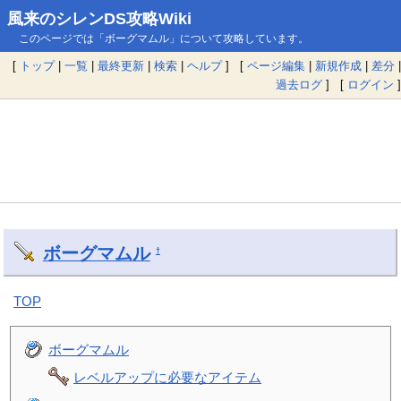
風来のシレンDS攻略Wiki
このページでは「ボーグマムル」について攻略しています。
[
トップ
|
一覧
|
最終更新
|
検索
|
ヘルプ
] [
ページ編集
|
新規作成
|
差分
|
過去ログ
] [
ログイン
]
ボーグマムル
†
TOP
ボーグマムル
レベルアップに必要なアイテム