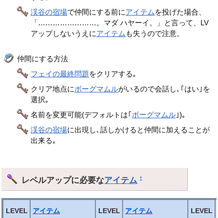
渓谷の宿場
で仲間にする前に
アイテム
を投げた場合、
「……………………。マダ ハヤーイ。」と言って、LV
アップしないうえに
アイテム
も失うので注意。
仲間にする方法
フェイの最終問題
をクリアする｡
クリア地点に
ボーグマムル
がいるので会話し､｢はい｣を
選択｡
名前を変更可能(デフォルトは｢
ボーグマムル
｣)｡
渓谷の宿場
に出現し､話しかけると仲間に加えることが
出来る｡
レベルアップに必要な
アイテム
†
LEVEL
アイテム
LEVEL
アイテム
LEVEL