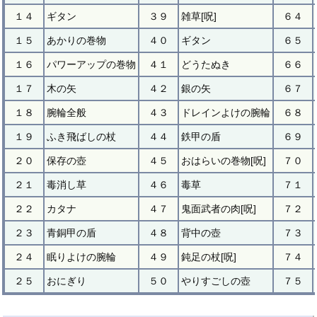
１４
ギタン
３９
雑草[呪]
６４
１５
あかりの巻物
４０
ギタン
６５
１６
パワーアップの巻物
４１
どうたぬき
６６
１７
木の矢
４２
銀の矢
６７
１８
腕輪全般
４３
ドレインよけの腕輪
６８
１９
ふき飛ばしの杖
４４
鉄甲の盾
６９
２０
保存の壺
４５
おはらいの巻物[呪]
７０
２１
毒消し草
４６
毒草
７１
２２
カタナ
４７
鬼面武者の肉[呪]
７２
２３
青銅甲の盾
４８
背中の壺
７３
２４
眠りよけの腕輪
４９
鈍足の杖[呪]
７４
２５
おにぎり
５０
やりすごしの壺
７５