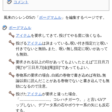
コメント
風来のシレンDSの「
ボーグマムル
」を編集するページです。
ボーグマムル
アイテム
を要求してきて､投げてやる度に強くなる｡
投げる
アイテム
は決まっている｡呪い付き指定だと呪い
付きでないと無効｡また、呪い無し指定に呪いがあって
も無効。
要求される以上の印があってもよい｡たとえば"三日月刀
[竜]"が"三日月刀[金][竜][目]"であってもよい。
巻物系の要求の場合､白紙の巻物で書き込めば有効｡無
論以前に読んだことがある巻物でないと書き込んでも無
効になるので注意。
投げた
アイテム
が要求と違った場合、
「……………………。コレハチガーウ。」と言いLVア
ップしない。デブータ系の石やボウヤー系の矢にも反応
する。