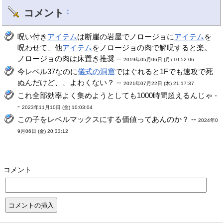
コメント
†
呪い付き
アイテム
は断崖の岩屋でノロージョに
アイテム
を
呪わせて、他
アイテム
をノロージョの肉で解呪すると楽。
ノロージョの肉は床置き推奨 --
2019年05月06日 (月) 10:52:06
今レベル37なのに
儀式の洞窟
ではぐれると1Fでも速攻で死
ぬんだけど、、よわくない？ --
2021年07月22日 (木) 21:17:37
これ全部効率よく集めようとしても1000時間超えるんじゃ -
-
2023年11月10日 (金) 10:03:04
この子をレベルマックスにする価値ってあんのか？ --
2024年0
9月06日 (金) 20:33:12
コメント: