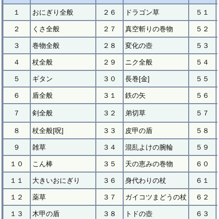
１
おにぎり全般
２６
ドラゴン草
５１
２
くさ全般
２７
真空斬りの巻物
５２
３
巻物全般
２８
変化の壺
５３
４
杖全般
２９
ニク全般
５４
５
ギタン
３０
長巻[金]
５５
６
盾全般
３１
鉄の矢
５６
７
剣全般
３２
弟切草
５７
８
杖全般[呪]
３３
皮甲の盾
５８
９
雑草
３４
混乱よけの腕輪
５９
１０
こん棒
３５
天の恵みの巻物
６０
１１
大きいおにぎり
３６
身代わりの杖
６１
１２
薬草
３７
ガイコツまどうの杖
６２
１３
木甲の盾
３８
トドの壺
６３