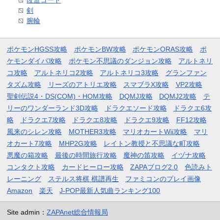
剣
腕輪
ポケモンHGSS攻略
ポケモンBW攻略
ポケモンORAS攻略
ポ
ケモンダイパ攻略
ポケモン不思議のダンジョン攻略
アルトネリ
コ攻略
アルトネリコ2攻略
アルトネリコ3攻略
グランファン
タズム攻略
リーズのアトリエ攻略
スマブラX攻略
VP2攻略
聖剣伝説4・DS(COM)・HOM攻略
DQMJ攻略
DQMJ2攻略
テ
リーのワンダーランド3D攻略
ドラクエソード攻略
ドラクエ6攻
略
ドラクエ7攻略
ドラクエ8攻略
ドラクエ9攻略
FF12攻略
風来のシレン攻略
MOTHER3攻略
マリオカートWii攻略
マリ
オカート7攻略
MHP2G攻略
レイトン教授と不思議な町攻略
悪魔の箱攻略
最後の時間旅行攻略
魔神の笛攻略
イヅナ攻略
コンタクト攻略
カードヒーロー攻略
ZAPAブログ2.0
色読みト
レーニング
ステルス将棋 棋譜再生
ファミコンのプレイ画像
Amazon
楽天
J-POP最新人気曲ランキング100
Site admin：
ZAPAnet総合情報局