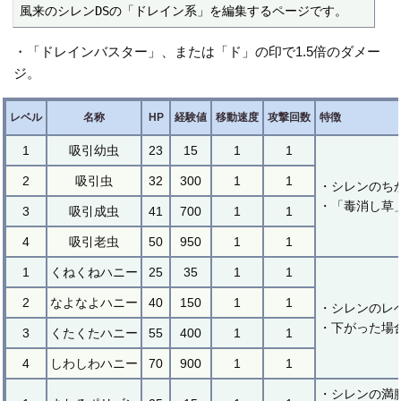
風来のシレンDSの「ドレイン系」を編集するページです。
・「ドレインバスター」、または「ド」の印で1.5倍のダメー
ジ。
レベル
名称
HP
経験値
移動速度
攻撃回数
特徴
1
吸引幼虫
23
15
1
1
2
吸引虫
32
300
1
1
・シレンのち
・「毒消し草
3
吸引成虫
41
700
1
1
4
吸引老虫
50
950
1
1
1
くねくねハニー
25
35
1
1
2
なよなよハニー
40
150
1
1
・シレンのレ
・下がった場
3
くたくたハニー
55
400
1
1
4
しわしわハニー
70
900
1
1
・シレンの満腹