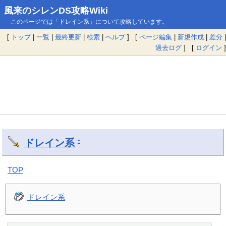
風来のシレンDS攻略Wiki
このページでは「ドレイン系」について攻略しています。
[
トップ
|
一覧
|
最終更新
|
検索
|
ヘルプ
] [
ページ編集
|
新規作成
|
差分
|
過去ログ
] [
ログイン
]
ドレイン系
†
TOP
ドレイン系