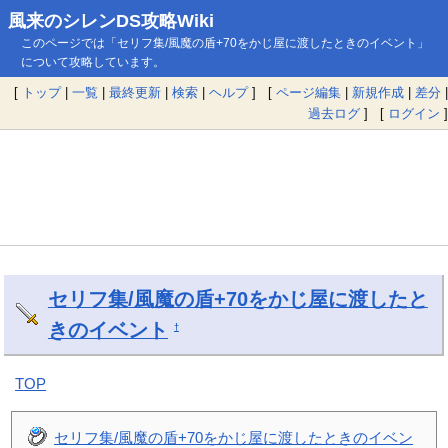
風来のシレンDS攻略Wiki
このページでは「セリフ集/風魔の盾+70をかじ屋に渡したときのイベント」
について攻略しています。
[
トップ
|
一覧
|
最終更新
|
検索
|
ヘルプ
] [
ページ編集
|
新規作成
|
差分
|
過去ログ
] [
ログイン
]
セリフ集/風魔の盾+70をかじ屋に渡したと
きのイベント
†
TOP
セリフ集/風魔の盾+70をかじ屋に渡したときのイベン