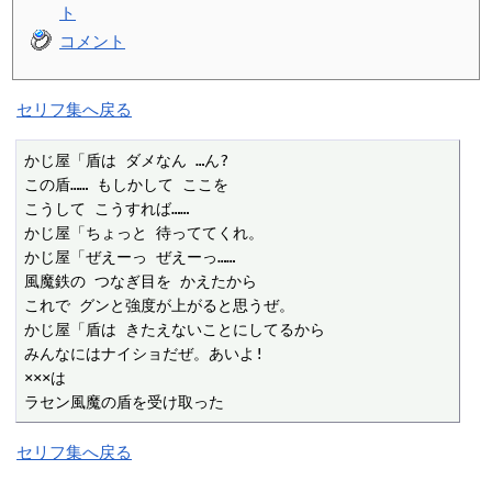
ト
コメント
セリフ集へ戻る
かじ屋「盾は ダメなん …ん?

この盾…… もしかして ここを

こうして こうすれば……

かじ屋「ちょっと 待っててくれ。

かじ屋「ぜえーっ ぜえーっ……

風魔鉄の つなぎ目を かえたから

これで グンと強度が上がると思うぜ。

かじ屋「盾は きたえないことにしてるから

みんなにはナイショだぜ。あいよ!

×××は

ラセン風魔の盾を受け取った
セリフ集へ戻る