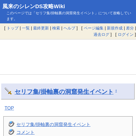
風来のシレンDS攻略Wiki
このページでは「セリフ集/掛軸裏の洞窟発生イベント」について攻略してい
ます。
[
トップ
|
一覧
|
最終更新
|
検索
|
ヘルプ
] [
ページ編集
|
新規作成
|
差分
|
過去ログ
] [
ログイン
]
セリフ集/掛軸裏の洞窟発生イベント
†
TOP
セリフ集/掛軸裏の洞窟発生イベント
コメント