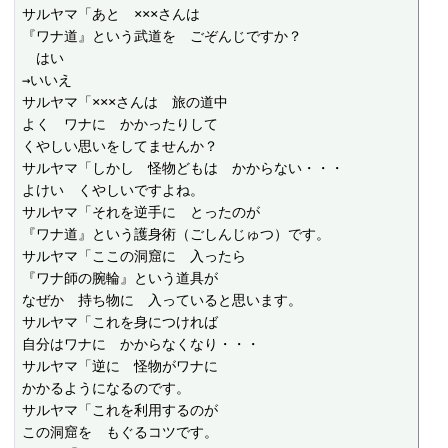
サルヤマ「あと　×××さんは

『ワナ道』という武道を　ごぞんじですか？

　はい

→いいえ

サルヤマ「×××さんは　旅の道中

よく　ワナに　かかったりして

くやしい思いをしてませんか？

サルヤマ「しかし　怪物どもは　かからない・・・

よけい　くやしいですよね。

サルヤマ「それを逆手に　とったのが

『ワナ道』という護身術（ごしんじゅつ）です。

サルヤマ「ここの洞窟に　入ったら

『ワナ師の腕輪』という道具が

なぜか　持ち物に　入っていると思います。

サルヤマ「これを身につければ

自分はワナに　かからなくなり・・・

サルヤマ「逆に　怪物がワナに

かかるようになるのです。

サルヤマ「これを利用するのが

この洞窟を　もぐるコツです。
