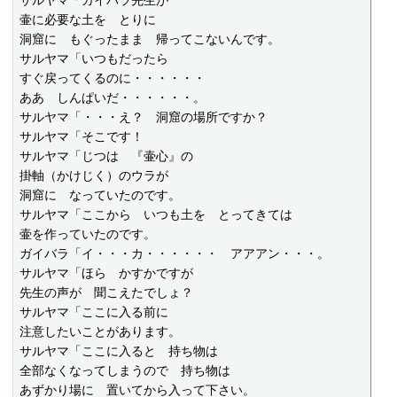
サルヤマ「ガイバラ先生が

壷に必要な土を　とりに

洞窟に　もぐったまま　帰ってこないんです。

サルヤマ「いつもだったら

すぐ戻ってくるのに・・・・・・

ああ　しんぱいだ・・・・・・。

サルヤマ「・・・え？　洞窟の場所ですか？

サルヤマ「そこです！

サルヤマ「じつは　『壷心』の

掛軸（かけじく）のウラが

洞窟に　なっていたのです。

サルヤマ「ここから　いつも土を　とってきては

壷を作っていたのです。

ガイバラ「イ・・・カ・・・・・・　アアアン・・・。

サルヤマ「ほら　かすかですが

先生の声が　聞こえたでしょ？

サルヤマ「ここに入る前に

注意したいことがあります。

サルヤマ「ここに入ると　持ち物は

全部なくなってしまうので　持ち物は

あずかり場に　置いてから入って下さい。
