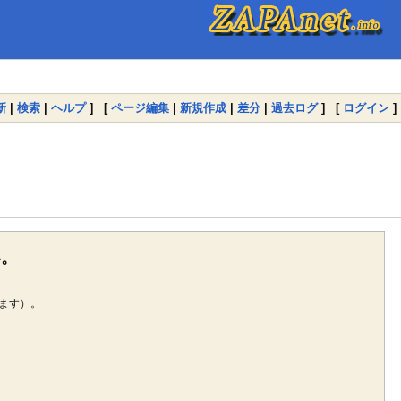
新
|
検索
|
ヘルプ
] [
ページ編集
|
新規作成
|
差分
|
過去ログ
] [
ログイン
]
い。
ます）。