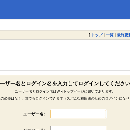
[
トップ
|
一覧
|
最終更
ーザー名とログイン名を入力してログインしてくださ
ユーザー名とログイン名はWikiトップページに書いてあります。
録の必要はなく、誰でもログインできます（スパム投稿回避のためのログインになり
ユーザー名: