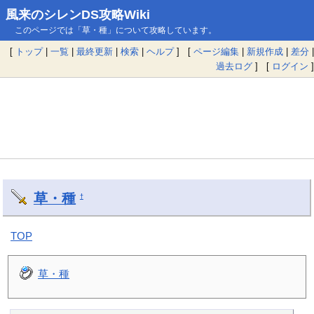
風来のシレンDS攻略Wiki
このページでは「草・種」について攻略しています。
[
トップ
|
一覧
|
最終更新
|
検索
|
ヘルプ
] [
ページ編集
|
新規作成
|
差分
|
過去ログ
] [
ログイン
]
草・種
†
TOP
草・種