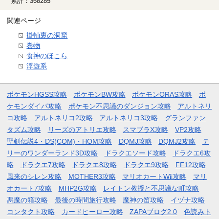
累計：368285
関連ページ
掛軸裏の洞窟
巻物
食神のほこら
浮遊系
ポケモンHGSS攻略
ポケモンBW攻略
ポケモンORAS攻略
ポ
ケモンダイパ攻略
ポケモン不思議のダンジョン攻略
アルトネリ
コ攻略
アルトネリコ2攻略
アルトネリコ3攻略
グランファン
タズム攻略
リーズのアトリエ攻略
スマブラX攻略
VP2攻略
聖剣伝説4・DS(COM)・HOM攻略
DQMJ攻略
DQMJ2攻略
テ
リーのワンダーランド3D攻略
ドラクエソード攻略
ドラクエ6攻
略
ドラクエ7攻略
ドラクエ8攻略
ドラクエ9攻略
FF12攻略
風来のシレン攻略
MOTHER3攻略
マリオカートWii攻略
マリ
オカート7攻略
MHP2G攻略
レイトン教授と不思議な町攻略
悪魔の箱攻略
最後の時間旅行攻略
魔神の笛攻略
イヅナ攻略
コンタクト攻略
カードヒーロー攻略
ZAPAブログ2.0
色読みト