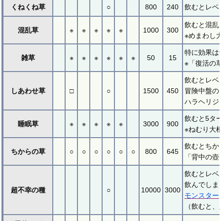
くねくね草
○
800
240
飲むとレベ
飲むと混乱
混乱草
※
※
※
※
※
1000
300
※めまわし
特に効果は
雑草
※
※
※
※
※
※
50
15
※「復活の
飲むとレベ
しあわせ草
□
○
1500
450
冒険中盤の
ハラヘリジ
飲むと5タ
睡眠草
※
※
※
※
※
3000
900
※ねむり大
飲むとちか
ちからの草
○
○
○
○
○
○
800
645
「背中の壺
飲むとレベ
飲んでしま
超不幸の種
○
10000
3000
モンスター
（飲むと、