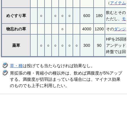
（
アイテム
飲むとその
めぐすり草
○
○
○
○
600
180
ただし、
モ
物忘れの草
○
4000
1200
その
ダンジ
HPを25
薬草
○
○
○
○
○
○
300
90
アンデッド
終盤では回
草・種
は投げても当たらなければ効果なし。
胃拡張の種・胃縮小の種以外は、飲めば満腹度が5%アップ
する。満腹度が切羽詰まっている場合には、マイナス効果
のものでも上手に利用したい。