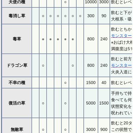
天使の種
○
10000
3000
飲むとレベ
飲むと下が
毒消し草
○
○
○
○
○
○
300
90
大根系・吸
飲むとちか
モンスター
毒草
※
※
※
※
※
800
240
※おばけ大
満腹度は5
飲むと前方
ドラゴン草
○
○
800
240
モンスター
火炎入道に
不幸の種
○
1500
40
飲むとレベ
手持ちで持
食べても何
復活の草
○
○
5000
1500
状態変化を
呪われてい
飲むと20
無敵草
○
○
3000
900
この状態で