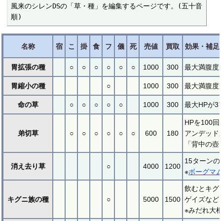
風来のシレンDSの「草・種」を編集するページです。(五十音
順)
名称
宿
こ
掛
食
フ
儀
死
売値
買取
効果・補足
胃拡張の種
○
○
○
○
○
○
1000
300
最大満腹度
胃縮小の種
○
1000
300
最大満腹度
命の草
○
○
○
○
○
1000
300
最大HPが
HPを10
弟切草
○
○
○
○
○
○
600
180
アンデッド
「背中の壺
15ターン
消え去り草
○
4000
1200
※
ボーグマ
飲むとキグ
キグニ族の種
○
5000
1500
ゲイズなど
※みだれ大