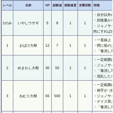
レベル
名称
HP
経験値
移動速度
攻撃回数
特徴
・自分以外
・回復量か
1のみ
いやしウサギ
5
8
1
1
・ジェノサ
肉にすれば
・一直線上
1
おばけ大根
12
7
1
1
・間に他の
・「毒消し
・一定範囲
・ジェノサ
2
めまわし大根
30
50
1
1
・「毒消し
・混乱した
・一定範囲
・相手が［
3
ねむり大根
55
500
1
1
・ジェノサ
・ゲイズ系
・「毒消し