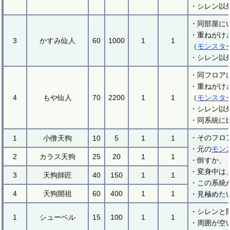
・シレン以
・同部屋に
・重ねがけ
3
かすみ仙人
60
1000
1
1
（
モンスタ
・シレン以
・同フロア
・重ねがけ
4
もや仙人
70
2200
1
1
（
モンスタ
・シレン以
・同系統に
・そのフロ
1
小僧天狗
10
5
1
1
・元の
モン
2
カラス天狗
25
20
1
1
・倒すか、
・変身中は
3
天狗師匠
40
150
1
1
・この系統
4
天狗開祖
60
400
1
1
・見極めた
・シレンと
1
シューベル
15
100
1
1
・周囲が空