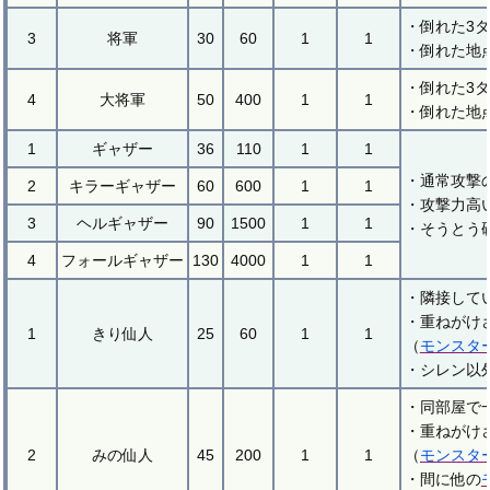
・倒れた3
3
将軍
30
60
1
1
・倒れた地
・倒れた3
4
大将軍
50
400
1
1
・倒れた地
1
ギャザー
36
110
1
1
・通常攻撃
2
キラーギャザー
60
600
1
1
・攻撃力高
3
ヘルギャザー
90
1500
1
1
・そうとう
4
フォールギャザー
130
4000
1
1
・隣接して
・重ねがけ
1
きり仙人
25
60
1
1
（
モンスタ
・シレン以
・同部屋で
・重ねがけ
2
みの仙人
45
200
1
1
（
モンスタ
・間に他の