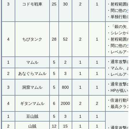
3
コドモ戦車
25
30
2
1
・射程範囲
・間に他の
・単独行動
・「銀の矢
・シレンか
4
ちびタンク
28
52
2
1
・射程範囲
・間に他の
・レベルア
・通常攻撃
1
マムル
5
2
1
1
・マムル、
2
あなぐらマムル
5
3
1
1
・レベルア
・通常攻撃
3
洞窟マムル
5
800
1
1
・HPが低
・倍速行動
4
ギタンマムル
6
2000
2
2
・最高クラ
1
豆山賊
5
3
1
1
2
山賊
12
15
1
1
・通常攻撃