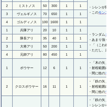
2
ミストノス
50
300
1
1
・シレンが
・この
モン
3
ヴェルギノス
70
650
1
1
4
ゴルディノス
100
1600
1
1
1
兵隊アリ
20
10
1
1
・ランダム
2
隊長アリ
35
40
1
1
・あまり強
・「（こわ
3
大将アリ
50
200
1
1
・ただし、
4
元帥アリ
80
450
1
1
・「木の矢
1
ボウヤー
12
6
1
1
・射程範囲
・間に他の
・「鉄の矢
2
クロスボウヤー
16
11
1
1
・射程範囲
・間に他の
・「鉄の矢
・シレンか