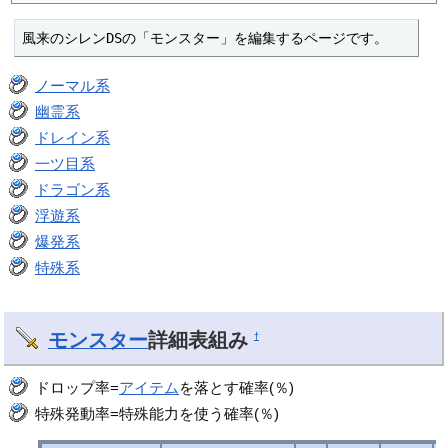
風来のシレンDSの「モンスター」を編集するページです。
ノーマル系
幽霊系
ドレイン系
一ツ目系
ドラゴン系
浮遊系
爆発系
特殊系
モンスター
詳細表組み
†
ドロップ率=
アイテム
を落とす確率(％)
特殊発動率=特殊能力を使う確率(％)