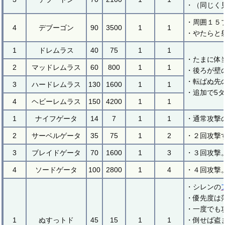
・（同じく
・周囲１５
4
デブーゴン
90
3500
1
1
・やたらと
1
ドレムラス
40
75
1
1
・たまに体
2
マッドレムラス
60
800
1
1
・後ろが壁
・転ばぬ先
3
ハードレムラス
130
1600
1
1
・追加で5
4
ヘビーレムラス
150
4200
1
1
1
ナイフゲータ
14
7
1
1
・通常攻撃
2
サーベルゲータ
35
75
1
2
・２回攻撃
3
ブレイドゲータ
70
1600
1
3
・３回攻撃
4
ソードゲータ
100
2800
1
4
・４回攻撃
・シレンの
・優先度は
・一度でも
1
ぬすっトド
45
15
1
1
・倒せば盗