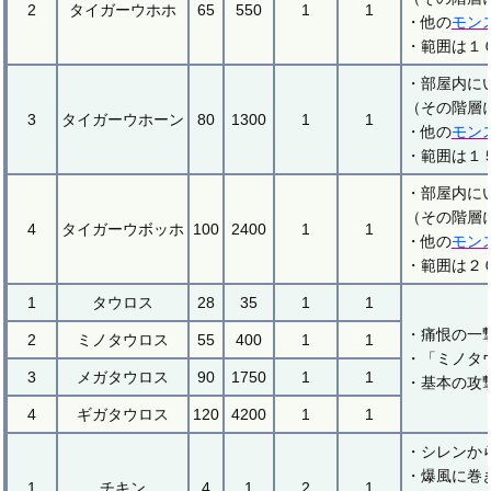
2
タイガーウホホ
65
550
1
1
・他の
モン
・範囲は１
・部屋内に
（その階層
3
タイガーウホーン
80
1300
1
1
・他の
モン
・範囲は１
・部屋内に
（その階層
4
タイガーウボッホ
100
2400
1
1
・他の
モン
・範囲は２
1
タウロス
28
35
1
1
・痛恨の一
2
ミノタウロス
55
400
1
1
・「ミノタ
3
メガタウロス
90
1750
1
1
・基本の攻
4
ギガタウロス
120
4200
1
1
・シレンか
・爆風に巻
1
チキン
4
1
2
1