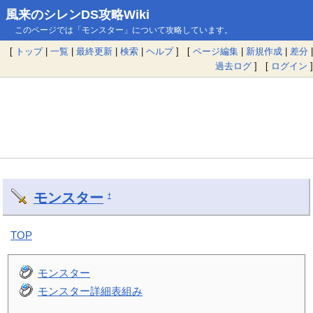
風来のシレンDS攻略Wiki
このページでは「モンスター」について攻略しています。
[
トップ
|
一覧
|
最終更新
|
検索
|
ヘルプ
] [
ページ編集
|
新規作成
|
差分
|
過去ログ
] [
ログイン
]
モンスター
†
TOP
モンスター
モンスター詳細表組み