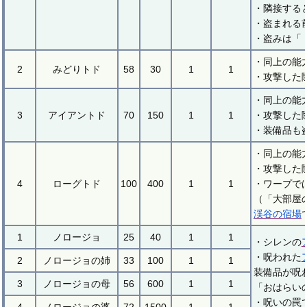
・隣接する
・盗まれる
・盗みは「
・同上の能
2
みどりトド
58
30
1
1
・攻撃した
・同上の能
3
アイアントド
70
150
1
1
・攻撃した
・装備品も
・同上の能
・攻撃した
4
ローグトド
100
400
1
1
・ワープで
（「大部屋
渓谷の宿場
1
ノロージョ
25
40
1
1
・シレンの
・呪われた
2
ノロージョの姉
33
100
1
1
装備品が呪
3
ノロージョの母
56
600
1
1
「おはらい
・呪いの罠