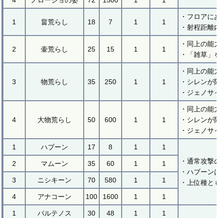
4
ノロージョの婆
72
1500
1
1
・フロアに
1
畠荒らし
18
7
1
1
・射程距離
・同上の能
2
壷荒らし
25
15
1
1
・「雑草」
・同上の能
3
物荒らし
35
250
1
1
・シレンが
・ジェノサ
・同上の能
4
大物荒らし
50
600
1
1
・シレンが
・ジェノサ
1
ハブーン
17
8
1
1
・通常攻撃
2
マムーン
35
60
1
1
・ハブーン
3
ニシキーン
70
580
1
1
・上位種と
4
アナコーン
100
1600
1
1
1
パルテノス
30
48
1
1