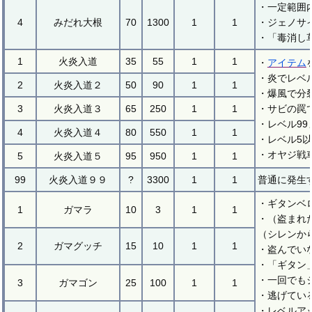
・一定範囲
4
みだれ大根
70
1300
1
1
・ジェノサ
・「毒消し
1
火炎入道
35
55
1
1
・
アイテム
・炎でレベ
2
火炎入道２
50
90
1
1
・爆風で分
3
火炎入道３
65
250
1
1
・サビの罠
・レベル99
4
火炎入道４
80
550
1
1
・レベル5
・オヤジ戦
5
火炎入道５
95
950
1
1
99
火炎入道９９
?
3300
1
1
普通に発生
・ギタンベ
1
ガマラ
10
3
1
1
・（盗まれ
（シレンか
2
ガマグッチ
15
10
1
1
・盗んでい
・「ギタン
・一回でも
3
ガマゴン
25
100
1
1
・逃げてい
・レベルア