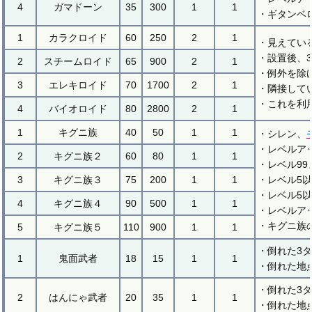
4
ガマドーン
35
300
1
1
・ギタンベ
1
カラクロイド
60
250
2
1
・見えてい
・設置後、
2
スチームロイド
65
900
2
1
・例外を除
3
エレキロイド
70
1700
2
1
・隣接して
・これを利
4
バイオロイド
80
2800
2
1
1
キグニ族
40
50
1
1
・シレン、
・レベルア
2
キグニ族２
60
80
1
1
・レベル99
3
キグニ族３
75
200
1
1
・レベル5
・レベル5
4
キグニ族４
90
500
1
1
・レベルア
・キグニ族
5
キグニ族５
110
900
1
1
・倒れた3
1
鬼面武者
18
15
1
1
・倒れた地
・倒れた3
2
はんにゃ武者
20
35
1
1
・倒れた地