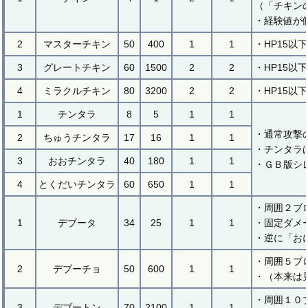
（「チキン
・経験値が
2
マスターチキン
50
400
1
1
・HP15以
3
グレートチキン
60
1500
2
2
・HP15以
4
ミラクルチキン
80
3200
2
2
・HP15以
1
チンタラ
8
5
1
1
・通常攻撃
2
ちゅうチンタラ
17
16
1
1
・チンタラ
3
おおチンタラ
40
180
1
1
・ＧＢ版シ
4
とくだいチンタラ
60
650
1
1
・周囲２ブ
1
デブータ
34
25
1
1
・固定ダメ
・逆に「お
・周囲５ブ
2
デブーチョ
50
600
1
1
・（本来は
・周囲１０
3
デブートン
70
2100
1
1