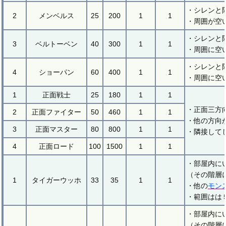
・シレンと
2
メンベルス
25
200
1
1
・周囲が空
・シレンと
3
ベルトーベン
40
300
1
1
・周囲に空
・シレンと
4
ショーパン
60
400
1
1
・周囲に空
1
正面戦士
25
180
1
1
・正面三方
2
正面ファイター
50
460
1
1
・他の方向
3
正面マスター
80
800
1
1
・隣接して
4
正面ロード
100
1500
1
1
・部屋内に
（その階層
1
タイガーウッホ
33
35
1
1
・他の
モン
・範囲はは
・部屋内に
（その階層