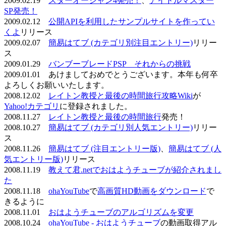
2009.02.19
スターオーシャン4発売！
、
アイドルマスター
SP発売！
2009.02.12
公開APIを利用したサンプルサイトを作ってい
くよ
リリース
2009.02.07
簡易はてブ (カテゴリ別注目エントリー)
リリー
ス
2009.01.29
バンブーブレードPSP それからの挑戦
2009.01.01 あけましておめでとうございます。本年も何卒
よろしくお願いいたします。
2008.12.02
レイトン教授と最後の時間旅行攻略Wiki
が
Yahoo!カテゴリ
に登録されました。
2008.11.27
レイトン教授と最後の時間旅行
発売！
2008.10.27
簡易はてブ (カテゴリ別人気エントリー)
リリー
ス
2008.11.26
簡易はてブ (注目エントリー版)
、
簡易はてブ (人
気エントリー版)
リリース
2008.11.19
教えて君.netでおはようチューブが紹介されまし
た
2008.11.18
ohaYouTube
で
高画質HD動画をダウンロード
で
きるように
2008.11.01
おはようチューブのアルゴリズムを変更
2008.10.24
ohaYouTube - おはようチューブ
の動画取得アル