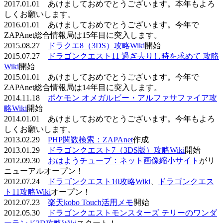
2017.01.01 あけましておめでとうございます。本年もよろ
しくお願いします。
2016.01.01 あけましておめでとうございます。今年で
ZAPAnet総合情報局は15年目に突入します。
2015.08.27
ドラクエ8（3DS）攻略Wiki
開始
2015.07.27
ドラゴンクエスト11 過ぎ去りし時を求めて 攻略
Wiki
開始
2015.01.01 あけましておめでとうございます。今年で
ZAPAnet総合情報局は14年目に突入します。
2014.11.18
ポケモン オメガルビー・アルファサファイア攻
略Wiki
開始
2014.01.01 あけましておめでとうございます。今年もよろ
しくお願いします。
2013.02.29
PHP関数検索：ZAPAnet
作成
2013.01.29
ドラゴンクエスト7（3DS版）攻略Wiki
開始
2012.09.30
おはようチューブ：ネット画像縮小サイト
がリ
ニューアルオープン！
2012.07.24
ドラゴンクエスト10攻略Wiki
、
ドラゴンクエス
ト11攻略Wiki
オープン！
2012.07.23
楽天kobo Touch活用メモ
開始
2012.05.30
ドラゴンクエストモンスターズ テリーのワンダ