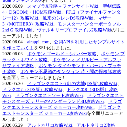
気曲ランキング100
を作りました！
2020.06.09
スマブラX攻略＋ファンサイトWiki
、
聖剣伝説
4・DS(COM)・HOM攻略Wiki
、
FF12（ファイナルファンタ
ジー12）攻略Wiki
、
風来のシレンDS攻略Wiki
、
マザー
3（MOTHER3）攻略Wiki
、
モンスターハンターポータブル
2nd G 攻略Wiki
、
ヴァルキリープロファイル2攻略Wiki
のリニ
ューアルしました！
2020.06.04
airappli.com
、
公開APIを利用したサンプルサイト
を作っていくよ
をSSL化しました。
2020.06.03
ポケモン ゴールド・シルバー攻略
、
ポケモン ブ
ラック・ホワイト攻略
、
ポケモン オメガルビー・アルファ
サファイア攻略
、
ポケモン ダイヤモンド・パール・プラチ
ナ攻略
、
ポケモン不思議のダンジョン 時・闇の探検隊攻略
を全面リニューアルしました！
2020.05.30
ドラゴンクエスト6 幻の大地(DS版) 攻略Wiki
、
ドラクエ7（3DS版）攻略Wiki
、
ドラクエ8（3DS版）攻略
Wiki
、
ドラゴンクエストソード攻略Wiki
、
ドラゴンクエスト
モンスターズ テリーのワンダーランド3D攻略Wiki
、
ドラゴ
ンクエストモンスターズ ジョーカー攻略Wiki
、
ドラゴンク
エストモンスターズ ジョーカー2攻略Wiki
を全面リニューア
ルしました！
2020.05.29
アルトネリコ攻略Wiki
、
アルトネリコ2攻略