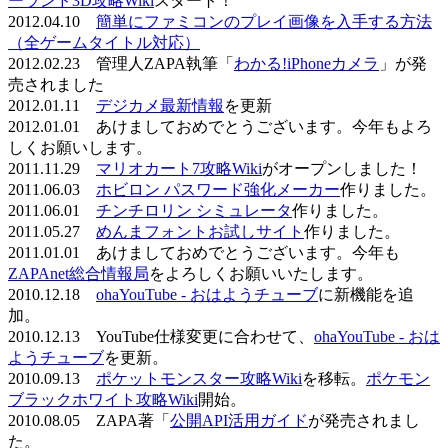
ーランド3D攻略Wiki
スタート！
2012.04.10
簡単にファミコンのプレイ画像を入手する方法
（全ゲームタイトル対応）
2012.02.23 管理人ZAPA執筆「
わかる!iPhoneカメラ
」が発
売されました
2012.01.11
デジカメ最新情報
を更新
2012.01.01 あけましておめでとうございます。今年もよろ
しくお願いします。
2011.11.29
マリオカート7攻略Wiki
がオープンしました！
2011.06.03
ホビロン パスワード強化メーカー
作りました。
2011.06.01
チンチロリン シミュレータ
作りました。
2011.05.27
めんまフォントお試しサイト
作りました。
2011.01.01 あけましておめでとうございます。今年も
ZAPAnet総合情報局
をよろしくお願いいたします。
2010.12.18
ohaYouTube - おはようチューブ
に新機能を追
加。
2010.12.13 YouTube仕様変更に合わせて、
ohaYouTube - おは
ようチューブ
を更新。
2010.09.13
ポケットモンスター攻略Wiki
を移転。
ポケモン
ブラックホワイト攻略Wiki
開始。
2010.08.05 ZAPA著「
公開API活用ガイド
が発売されまし
た。