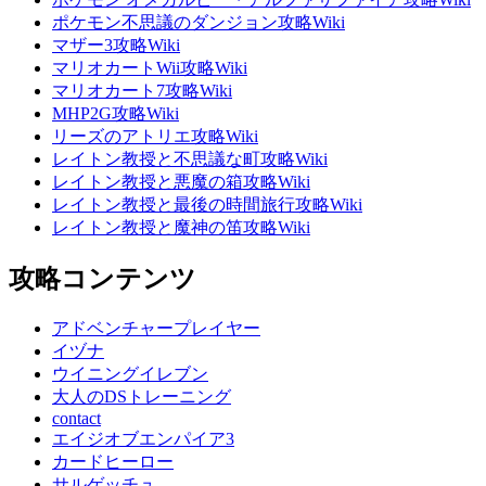
ポケモン不思議のダンジョン攻略Wiki
マザー3攻略Wiki
マリオカートWii攻略Wiki
マリオカート7攻略Wiki
MHP2G攻略Wiki
リーズのアトリエ攻略Wiki
レイトン教授と不思議な町攻略Wiki
レイトン教授と悪魔の箱攻略Wiki
レイトン教授と最後の時間旅行攻略Wiki
レイトン教授と魔神の笛攻略Wiki
攻略コンテンツ
アドベンチャープレイヤー
イヅナ
ウイニングイレブン
大人のDSトレーニング
contact
エイジオブエンパイア3
カードヒーロー
サルゲッチュ