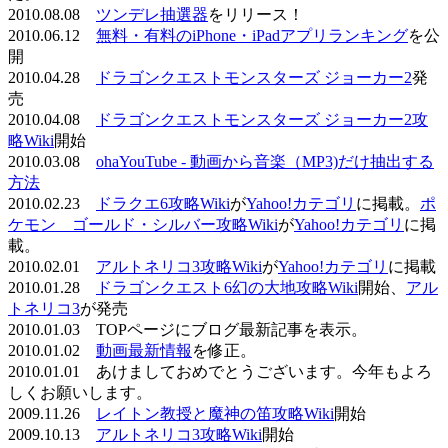
2010.08.08
ツンデレ抽選器
をリリース！
2010.06.12
無料・有料のiPhone・iPadアプリランキング
を公
開
2010.04.28
ドラゴンクエストモンスターズ ジョーカー2
発
売
2010.04.08
ドラゴンクエストモンスターズ ジョーカー2攻
略Wiki
開始
2010.03.08
ohaYouTube - 動画から音楽（MP3)だけ抽出する
方法
2010.02.23
ドラクエ6攻略Wiki
が
Yahoo!カテゴリ
に掲載。
ポ
ケモン ゴールド・シルバー攻略Wiki
が
Yahoo!カテゴリ
に掲
載。
2010.02.01
アルトネリコ3攻略Wiki
が
Yahoo!カテゴリ
に掲載
2010.01.28
ドラゴンクエスト6幻の大地攻略Wiki
開始、
アル
トネリコ3
が発売
2010.01.03 TOPページにブログ最新記事を表示。
2010.01.02
動画最新情報
を修正。
2010.01.01 あけましておめでとうございます。今年もよろ
しくお願いします。
2009.11.26
レイトン教授と魔神の笛攻略Wiki
開始
2009.10.13
アルトネリコ3攻略Wiki
開始