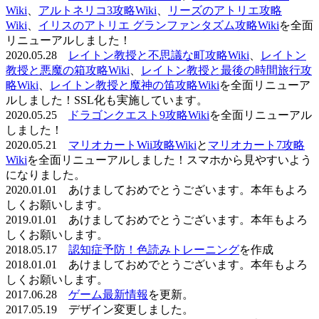
Wiki
、
アルトネリコ3攻略Wiki
、
リーズのアトリエ攻略
Wiki
、
イリスのアトリエ グランファンタズム攻略Wiki
を全面
リニューアルしました！
2020.05.28
レイトン教授と不思議な町攻略Wiki
、
レイトン
教授と悪魔の箱攻略Wiki
、
レイトン教授と最後の時間旅行攻
略Wiki
、
レイトン教授と魔神の笛攻略Wiki
を全面リニューア
ルしました！SSL化も実施しています。
2020.05.25
ドラゴンクエスト9攻略Wiki
を全面リニューアル
しました！
2020.05.21
マリオカートWii攻略Wiki
と
マリオカート7攻略
Wiki
を全面リニューアルしました！スマホから見やすいよう
になりました。
2020.01.01 あけましておめでとうございます。本年もよろ
しくお願いします。
2019.01.01 あけましておめでとうございます。本年もよろ
しくお願いします。
2018.05.17
認知症予防！色読みトレーニング
を作成
2018.01.01 あけましておめでとうございます。本年もよろ
しくお願いします。
2017.06.28
ゲーム最新情報
を更新。
2017.05.19 デザイン変更しました。