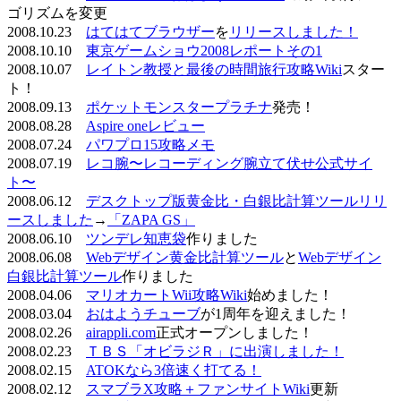
ゴリズムを変更
2008.10.23
はてはてブラウザー
を
リリースしました！
2008.10.10
東京ゲームショウ2008レポートその1
2008.10.07
レイトン教授と最後の時間旅行攻略Wiki
スター
ト！
2008.09.13
ポケットモンスタープラチナ
発売！
2008.08.28
Aspire oneレビュー
2008.07.24
パワプロ15攻略メモ
2008.07.19
レコ腕〜レコーディング腕立て伏せ公式サイ
ト〜
2008.06.12
デスクトップ版黄金比・白銀比計算ツールリリ
ースしました
→
「ZAPA GS」
2008.06.10
ツンデレ知恵袋
作りました
2008.06.08
Webデザイン黄金比計算ツール
と
Webデザイン
白銀比計算ツール
作りました
2008.04.06
マリオカートWii攻略Wiki
始めました！
2008.03.04
おはようチューブ
が1周年を迎えました！
2008.02.26
airappli.com
正式オープンしました！
2008.02.23
ＴＢＳ「オビラジＲ」に出演しました！
2008.02.15
ATOKなら3倍速く打てる！
2008.02.12
スマブラX攻略＋ファンサイトWiki
更新