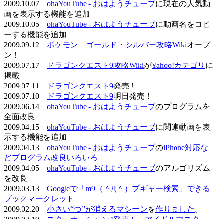
2009.10.07
ohaYouTube - おはようチューブ
に現在の人気動
画を表示する機能を追加
2009.10.05
ohaYouTube - おはようチューブ
に動画名をコピ
ーする機能を追加
2009.09.12
ポケモン ゴールド・シルバー攻略Wiki
オープ
ン！
2009.07.17
ドラゴンクエスト9攻略Wiki
が
Yahoo!カテゴリ
に
掲載
2009.07.11
ドラゴンクエスト9
発売！
2009.07.10
ドラゴンクエスト9
明日発売！
2009.06.14
ohaYouTube - おはようチューブ
のプログラムを
全面改良
2009.04.15
ohaYouTube - おはようチューブ
に関連動画を表
示する機能を追加
2009.04.13
ohaYouTube - おはようチューブ
の
iPhone対応な
どプログラム改良いろいろ
2009.04.05
ohaYouTube - おはようチューブ
のアルゴリズム
を改良
2009.03.13
Googleで「m9（＾Д＾）プギャー検索」できる
ブックマークレット
2009.02.20
小さい“つ”が消えるマシーン
を
作りました
。