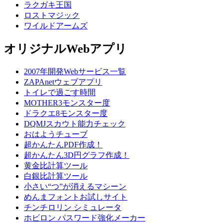
ラクガキ王国
ロストマジック
ワイルドアームズ
オリジナルWebアプリ
2007年開発Webサービス一覧
ZAPAnetウェブアプリ
トイレで過ごす時間
MOTHER3モンスター度
ドラクエ8モンスター度
DQMJスカウト能力チェック
おはようチューブ
超かんたんPDF作成！
超かんたん3D円グラフ作成！
黄金比計算ツール
白銀比計算ツール
小さい“つ”が消えるマシーン
めんまフォントお試しサイト
チンチロリン シミュレータ
ホビロン パスワード強化メーカー