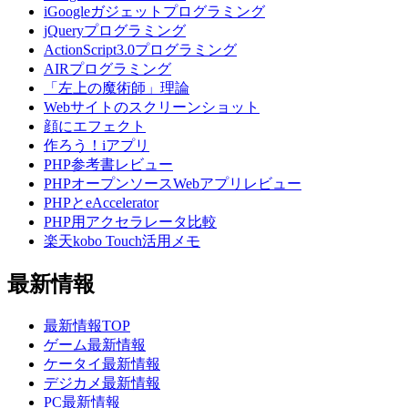
iGoogleガジェットプログラミング
jQueryプログラミング
ActionScript3.0プログラミング
AIRプログラミング
「左上の魔術師」理論
Webサイトのスクリーンショット
顔にエフェクト
作ろう！iアプリ
PHP参考書レビュー
PHPオープンソースWebアプリレビュー
PHPとeAccelerator
PHP用アクセラレータ比較
楽天kobo Touch活用メモ
最新情報
最新情報TOP
ゲーム最新情報
ケータイ最新情報
デジカメ最新情報
PC最新情報