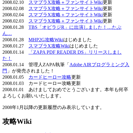
2008.02.10
スマブラX攻略＋ファンサイトWiki
更新
2008.02.08
スマブラX攻略＋ファンサイトWiki
更新
2008.02.04
スマブラX攻略＋ファンサイトWiki
更新
2008.02.03
スマブラX攻略＋ファンサイトWiki
更新
2008.01.28
TBS「オビラジR」に出演しました！…たぶ
ん…
2008.01.28
MHP2G攻略Wiki
はじめました
2008.01.27
スマブラX攻略Wiki
はじめました
2008.01.14
「ZAPA PDF READER DS」リリースしまし
た！
2008.01.14 管理人ZAPA執筆「
Adobe AIRプログラミング入
門
」が発売されました！
2008.01.05
カードヒーロー攻略
更新
2008.01.03 カードヒーロー攻略更新
2008.01.01 あけましておめでとうございます。本年も何卒
よろしくお願いいたします。
2008年1月以降の更新履歴のみ表示しています。
攻略Wiki