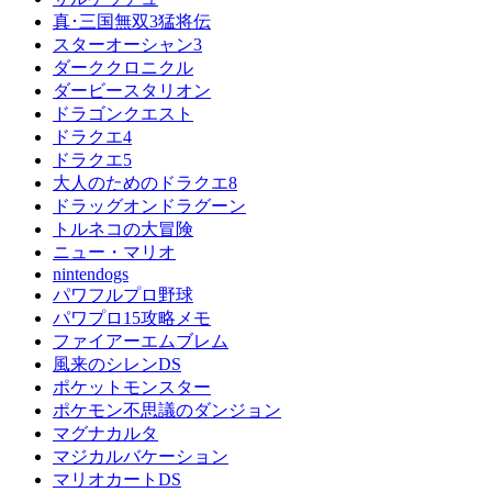
真･三国無双3猛将伝
スターオーシャン3
ダーククロニクル
ダービースタリオン
ドラゴンクエスト
ドラクエ4
ドラクエ5
大人のためのドラクエ8
ドラッグオンドラグーン
トルネコの大冒険
ニュー・マリオ
nintendogs
パワフルプロ野球
パワプロ15攻略メモ
ファイアーエムブレム
風来のシレンDS
ポケットモンスター
ポケモン不思議のダンジョン
マグナカルタ
マジカルバケーション
マリオカートDS