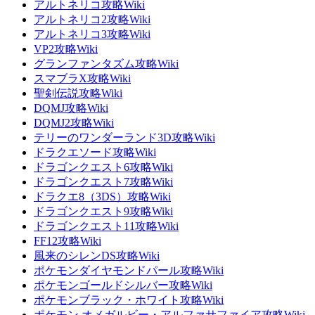
アルトネリコ攻略Wiki
アルトネリコ2攻略Wiki
アルトネリコ3攻略Wiki
VP2攻略Wiki
グランファンタズム攻略Wiki
スマブラX攻略Wiki
聖剣伝説攻略Wiki
DQMJ攻略Wiki
DQMJ2攻略Wiki
テリーのワンダーランド3D攻略Wiki
ドラクエソード攻略Wiki
ドラゴンクエスト6攻略Wiki
ドラゴンクエスト7攻略Wiki
ドラクエ8（3DS）攻略Wiki
ドラゴンクエスト9攻略Wiki
ドラゴンクエスト11攻略Wiki
FF12攻略Wiki
風来のシレンDS攻略Wiki
ポケモンダイヤモンドパール攻略Wiki
ポケモンゴールドシルバー攻略Wiki
ポケモンブラック・ホワイト攻略Wiki
ポケモン オメガルビー・アルファサファイア攻略Wiki