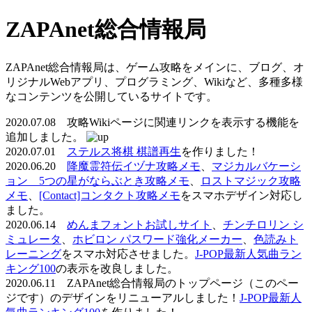
ZAPAnet総合情報局
ZAPAnet総合情報局は、ゲーム攻略をメインに、ブログ、オ
リジナルWebアプリ、プログラミング、Wikiなど、多種多様
なコンテンツを公開しているサイトです。
2020.07.08 攻略Wikiページに関連リンクを表示する機能を
追加しました。
2020.07.01
ステルス将棋 棋譜再生
を作りました！
2020.06.20
降魔霊符伝イヅナ攻略メモ
、
マジカルバケーシ
ョン 5つの星がならぶとき攻略メモ
、
ロストマジック攻略
メモ
、
[Contact]コンタクト攻略メモ
をスマホデザイン対応し
ました。
2020.06.14
めんまフォントお試しサイト
、
チンチロリン シ
ミュレータ
、
ホビロン パスワード強化メーカー
、
色読みト
レーニング
をスマホ対応させました。
J-POP最新人気曲ラン
キング100
の表示を改良しました。
2020.06.11 ZAPAnet総合情報局のトップページ（このペー
ジです）のデザインをリニューアルしました！
J-POP最新人