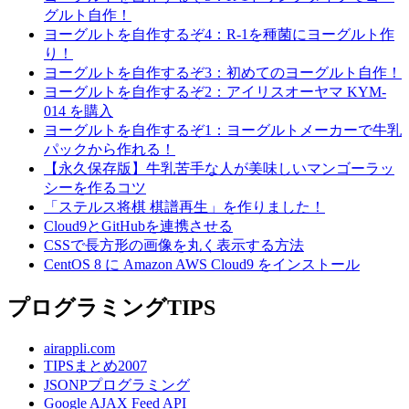
グルト自作！
ヨーグルトを自作するぞ4：R-1を種菌にヨーグルト作
り！
ヨーグルトを自作するぞ3：初めてのヨーグルト自作！
ヨーグルトを自作するぞ2：アイリスオーヤマ KYM-
014 を購入
ヨーグルトを自作するぞ1：ヨーグルトメーカーで牛乳
パックから作れる！
【永久保存版】牛乳苦手な人が美味しいマンゴーラッ
シーを作るコツ
「ステルス将棋 棋譜再生」を作りました！
Cloud9とGitHubを連携させる
CSSで長方形の画像を丸く表示する方法
CentOS 8 に Amazon AWS Cloud9 をインストール
プログラミングTIPS
airappli.com
TIPSまとめ2007
JSONPプログラミング
Google AJAX Feed API