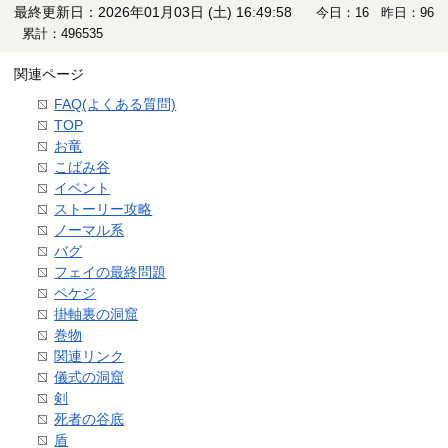
最終更新日：2026年01月03日 (土) 16:49:58
今日：16 昨日：96
累計：496535
関連ページ
FAQ(よくある質問)
TOP
お竜
こばみ谷
イベント
ストーリー攻略
ノーマル系
バグ
フェイの最終問題
ペケジ
掛軸裏の洞窟
巻物
関連リンク
儀式の洞窟
剣
死者の谷底
盾