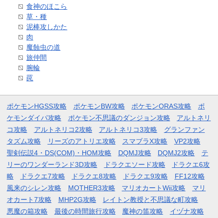
食神のほこら
草・種
泥棒攻しかた
肉
魔蝕虫の道
旅仲間
腕輪
罠
ポケモンHGSS攻略
ポケモンBW攻略
ポケモンORAS攻略
ポ
ケモンダイパ攻略
ポケモン不思議のダンジョン攻略
アルトネリ
コ攻略
アルトネリコ2攻略
アルトネリコ3攻略
グランファン
タズム攻略
リーズのアトリエ攻略
スマブラX攻略
VP2攻略
聖剣伝説4・DS(COM)・HOM攻略
DQMJ攻略
DQMJ2攻略
テ
リーのワンダーランド3D攻略
ドラクエソード攻略
ドラクエ6攻
略
ドラクエ7攻略
ドラクエ8攻略
ドラクエ9攻略
FF12攻略
風来のシレン攻略
MOTHER3攻略
マリオカートWii攻略
マリ
オカート7攻略
MHP2G攻略
レイトン教授と不思議な町攻略
悪魔の箱攻略
最後の時間旅行攻略
魔神の笛攻略
イヅナ攻略