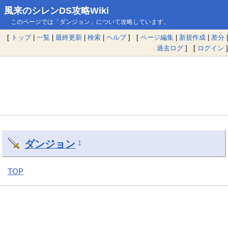
風来のシレンDS攻略Wiki
このページでは「ダンジョン」について攻略しています。
[
トップ
|
一覧
|
最終更新
|
検索
|
ヘルプ
] [
ページ編集
|
新規作成
|
差分
|
過去ログ
] [
ログイン
]
ダンジョン
†
TOP