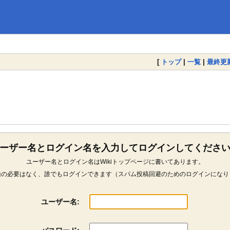
[
トップ
|
一覧
|
最終更
ーザー名とログイン名を入力してログインしてくださ
ユーザー名とログイン名はWikiトップページに書いてあります。
録の必要はなく、誰でもログインできます（スパム投稿回避のためのログインになり
ユーザー名: