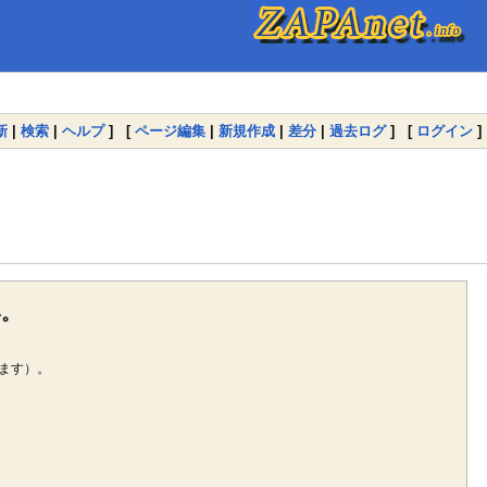
新
|
検索
|
ヘルプ
] [
ページ編集
|
新規作成
|
差分
|
過去ログ
] [
ログイン
]
い。
ます）。