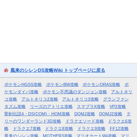
風来のシレンDS攻略Wiki トップページに戻る
ポケモンHGSS攻略
ポケモンBW攻略
ポケモンORAS攻略
ポ
ケモンダイパ攻略
ポケモン不思議のダンジョン攻略
アルトネリ
コ攻略
アルトネリコ2攻略
アルトネリコ3攻略
グランファン
タズム攻略
リーズのアトリエ攻略
スマブラX攻略
VP2攻略
聖剣伝説4・DS(COM)・HOM攻略
DQMJ攻略
DQMJ2攻略
テ
リーのワンダーランド3D攻略
ドラクエソード攻略
ドラクエ6攻
略
ドラクエ7攻略
ドラクエ8攻略
ドラクエ9攻略
FF12攻略
風来のシレン攻略
MOTHER3攻略
マリオカートWii攻略
マリ