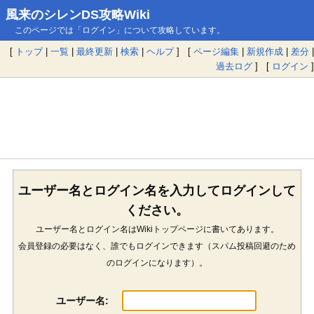
風来のシレンDS攻略Wiki
このページでは「ログイン」について攻略しています。
[
トップ
|
一覧
|
最終更新
|
検索
|
ヘルプ
] [
ページ編集
|
新規作成
|
差分
|
過去ログ
] [
ログイン
]
ユーザー名とログイン名を入力してログインして
ください。
ユーザー名とログイン名はWikiトップページに書いてあります。
会員登録の必要はなく、誰でもログインできます（スパム投稿回避のため
のログインになります）。
ユーザー名: