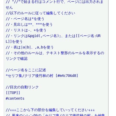
// "//"で始まる行はコメント行で、ページには出力されま
せん
//以下のルールに従って編集してください
//・ページ名は*を使う
//・見出しは**、***を使う
//・リストは-、+を使う
//・リンクは&pgid(,ページ名);、または[[ページ名:UR
L]]を使う
//・表は|a|b|、,a,bを使う
//・その他のルールは、テキスト整形のルールを表示するの
リンクで確認
//ページ名をここに記述
*セリフ集/クリア後竹林の村 [#m4c706d8]
//目次の自動リンク
[[TOP]]
#contents
//↓↓↓ここから下の部分を編集していってください↓↓↓
// 風来のシレンDSの「セリフ集/クリア後竹林の村」を編集