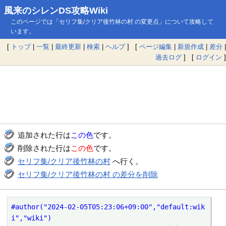
風来のシレンDS攻略Wiki
このページでは「セリフ集/クリア後竹林の村 の変更点」について攻略して
います。
[
トップ
|
一覧
|
最終更新
|
検索
|
ヘルプ
] [
ページ編集
|
新規作成
|
差分
|
過去ログ
] [
ログイン
]
追加された行は
この色
です。
削除された行は
この色
です。
セリフ集/クリア後竹林の村
へ行く。
セリフ集/クリア後竹林の村 の差分を削除
#author("2024-02-05T05:23:06+09:00","default:wik
i","wiki")