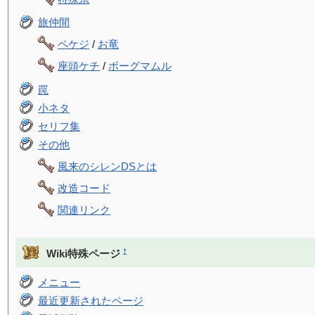
旅仲間
ペケジ
/
お竜
座頭ケチ
/
ボーグマムル
罠
小ネタ
セリフ集
その他
風来のシレンDSとは
改造コード
関連リンク
†
Wiki特殊ページ
メニュー
最近更新されたページ