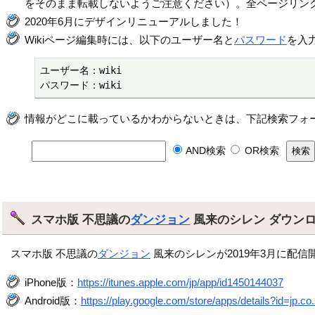
をそのまま転載しないようご注意ください）。全ページリン
2020年6月にデザインリニューアルしました！
Wikiページ編集時には、以下のユーザー名と
パスワード
を入
ユーザー名：wiki

パスワード：wiki
情報がどこに載っているかわからないときは、下記検索フォ
AND検索
OR検索
スマホ版 不思議の
ダンジョン
風来のシレン ダウン
スマホ版 不思議の
ダンジョン
風来のシレンが2019年3月に配信
iPhone版：
https://itunes.apple.com/jp/app/id1450144037
Android版：
https://play.google.com/store/apps/details?id=jp.co