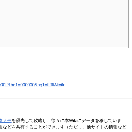
ff&bc1=000000&bg1=ffffff&f=ifr
略メモ
を優先して攻略し、徐々に本Wikiにデータを移していま
報などを共有することができます（ただし、他サイトの情報など