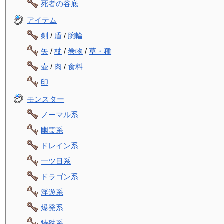
死者の谷底
アイテム
剣
/
盾
/
腕輪
矢
/
杖
/
巻物
/
草・種
壷
/
肉
/
食料
印
モンスター
ノーマル系
幽霊系
ドレイン系
一ツ目系
ドラゴン系
浮遊系
爆発系
特殊系