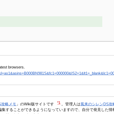
atest browsers.
8&l=as1&asins=B000BN981S&fc1=000000&IS2=1&lt1=_blank&lc1=0000
*1
S攻略メモ
」のWiki版サイトです
。管理人は
風来のシレンDS攻
編集することができるようになっていますので、自分で発見した情