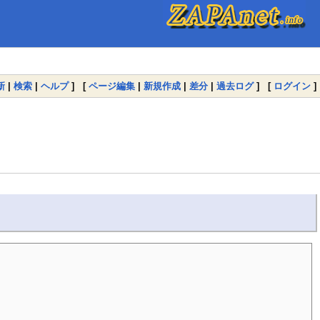
新
|
検索
|
ヘルプ
] [
ページ編集
|
新規作成
|
差分
|
過去ログ
] [
ログイン
]