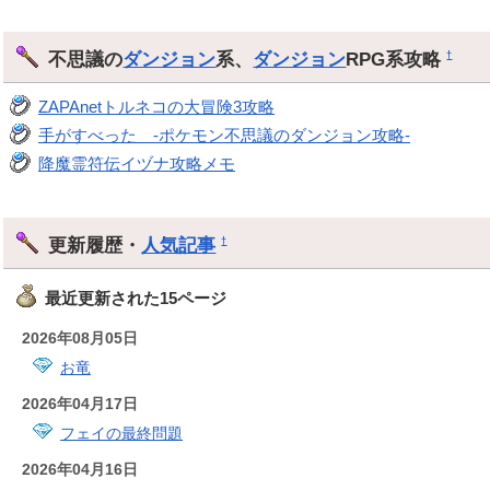
不思議の
ダンジョン
系、
ダンジョン
RPG系攻略
†
ZAPAnetトルネコの大冒険3攻略
手がすべった -ポケモン不思議のダンジョン攻略-
降魔霊符伝イヅナ攻略メモ
更新履歴・
人気記事
†
最近更新された15ページ
2026年08月05日
お竜
2026年04月17日
フェイの最終問題
2026年04月16日