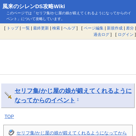
風来のシレンDS攻略Wiki
このページでは「セリフ集/かじ屋の娘が鍛えてくれるようになってからのイ
ベント」について攻略しています。
[
トップ
|
一覧
|
最終更新
|
検索
|
ヘルプ
] [
ページ編集
|
新規作成
|
差分
|
過去ログ
] [
ログイン
]
セリフ集/かじ屋の娘が鍛えてくれるように
なってからのイベント
†
TOP
セリフ集/かじ屋の娘が鍛えてくれるようになってから